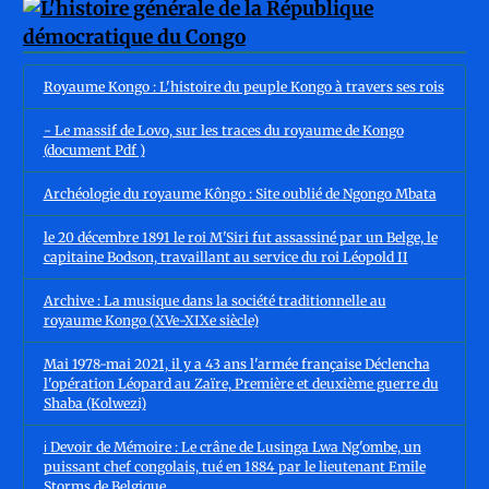
Royaume Kongo : L'histoire du peuple Kongo à travers ses rois
- Le massif de Lovo, sur les traces du royaume de Kongo
(document Pdf )
Archéologie du royaume Kôngo : Site oublié de Ngongo Mbata
le 20 décembre 1891 le roi M'Siri fut assassiné par un Belge, le
capitaine Bodson, travaillant au service du roi Léopold II
Archive : La musique dans la société traditionnelle au
royaume Kongo (XVe-XIXe siècle)
Mai 1978-mai 2021, il y a 43 ans l'armée française Déclencha
l'opération Léopard au Zaïre, Première et deuxième guerre du
Shaba (Kolwezi)
ℹ️ Devoir de Mémoire : Le crâne de Lusinga Lwa Ng'ombe, un
puissant chef congolais, tué en 1884 par le lieutenant Emile
Storms de Belgique