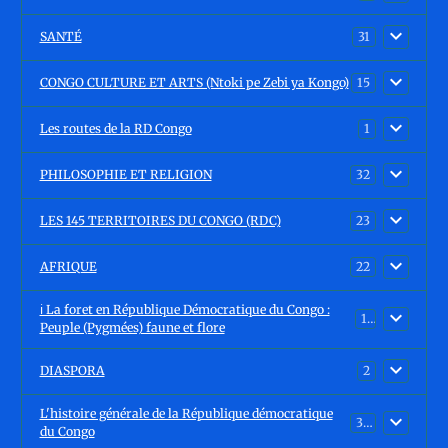
SANTÉ
31
CONGO CULTURE ET ARTS (Ntoki pe Zebi ya Kongo)
15
Les routes de la RD Congo
1
PHILOSOPHIE ET RELIGION
32
LES 145 TERRITOIRES DU CONGO (RDC)
23
AFRIQUE
22
ℹ️ La foret en République Démocratique du Congo :
15
Peuple (Pygmées) faune et flore
DIASPORA
2
L'histoire générale de la République démocratique
30
du Congo