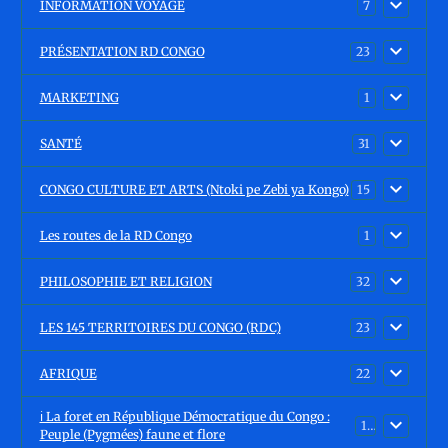
INFORMATION VOYAGE
7
PRÉSENTATION RD CONGO
23
MARKETING
1
SANTÉ
31
CONGO CULTURE ET ARTS (Ntoki pe Zebi ya Kongo)
15
Les routes de la RD Congo
1
PHILOSOPHIE ET RELIGION
32
LES 145 TERRITOIRES DU CONGO (RDC)
23
AFRIQUE
22
ℹ️ La foret en République Démocratique du Congo :
15
Peuple (Pygmées) faune et flore