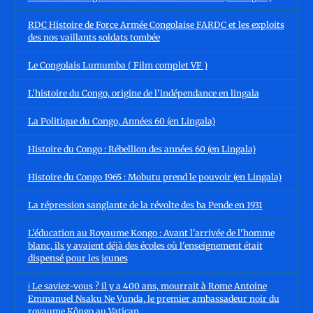
RDC Histoire de Force Armée Congolaise FARDC et les exploits
des nos vaillants soldats tombée
Le Congolais Lumumba ( Film complet VF )
L'histoire du Congo, origine de l'indépendance en lingala
La Politique du Congo, Années 60 (en Lingala)
Histoire du Congo : Rébellion des années 60 (en Lingala)
Histoire du Congo 1965 : Mobutu prend le pouvoir (en Lingala)
La répression sanglante de la révolte des ba Pende en 1931
L'éducation au Royaume Kongo : Avant l'arrivée de l'homme
blanc, ils y avaient déjà des écoles où l'enseignement était
dispensé pour les jeunes
ℹ️ Le saviez-vous ? il y a 400 ans, mourrait à Rome Antoine
Emmanuel Nsaku Ne Vunda, le premier ambassadeur noir du
royaume Kôngo au Vatican