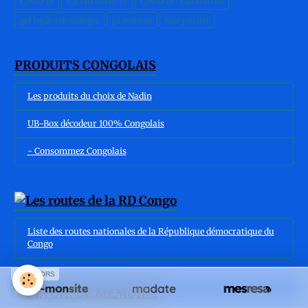
Covid-19
vaccin covid-19
Covid-19 : L'arénicole
gel hydroalcoolique
provinces
test positif
PRODUITS CONGOLAIS
Les produits du choix de Nadin
UB-Box décodeur 100% Congolais
- Consommez Congolais
Liste des routes nationales de la République démocratique du
Congo
SPONSORS