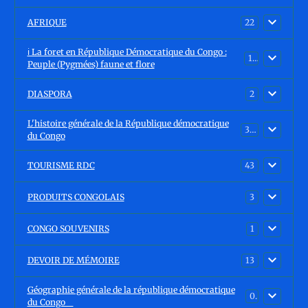
AFRIQUE
22
ℹ️ La foret en République Démocratique du Congo :
15
Peuple (Pygmées) faune et flore
DIASPORA
2
L'histoire générale de la République démocratique
30
du Congo
TOURISME RDC
43
PRODUITS CONGOLAIS
3
CONGO SOUVENIRS
1
DEVOIR DE MÉMOIRE
13
Géographie générale de la république démocratique
0
du Congo