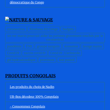
démocratique du Congo
coronavirus
Kinshasa RD Congo
budgets
un ver marin pourrait aider les patients gravement touchés par le
coronavirus
pandémie
FMI
groupe sanguin
économie
lavage mains
Covid-19
vaccin covid-19
Covid-19 : L'arénicole
gel hydroalcoolique
provinces
test positif
PRODUITS CONGOLAIS
Les produits du choix de Nadin
UB-Box décodeur 100% Congolais
- Consommez Congolais