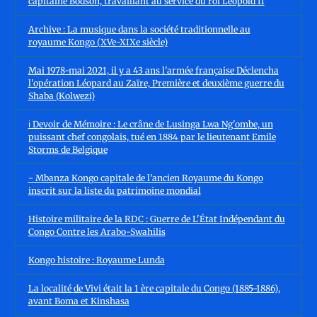
capitaine Bodson, travaillant au service du roi Léopold II
Archive : La musique dans la société traditionnelle au
royaume Kongo (XVe-XIXe siècle)
Mai 1978-mai 2021, il y a 43 ans l'armée française Déclencha
l'opération Léopard au Zaïre, Première et deuxième guerre du
Shaba (Kolwezi)
ℹ️ Devoir de Mémoire : Le crâne de Lusinga Lwa Ng'ombe, un
puissant chef congolais, tué en 1884 par le lieutenant Emile
Storms de Belgique
- Mbanza Kongo capitale de l’ancien Royaume du Kongo
inscrit sur la liste du patrimoine mondial
Histoire militaire de la RDC : Guerre de L'État Indépendant du
Congo Contre les Arabo-Swahilis
Kongo histoire : Royaume Lunda
La localité de Vivi était la 1 ère capitale du Congo (1885-1886),
avant Boma et Kinshasa