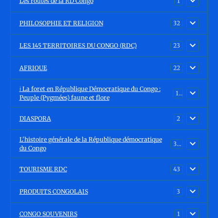
Les routes de la RD Congo
1
PHILOSOPHIE ET RELIGION
32
LES 145 TERRITOIRES DU CONGO (RDC)
23
AFRIQUE
22
ℹ️ La foret en République Démocratique du Congo :
15
Peuple (Pygmées) faune et flore
DIASPORA
2
L'histoire générale de la République démocratique
30
du Congo
TOURISME RDC
43
PRODUITS CONGOLAIS
3
CONGO SOUVENIRS
1