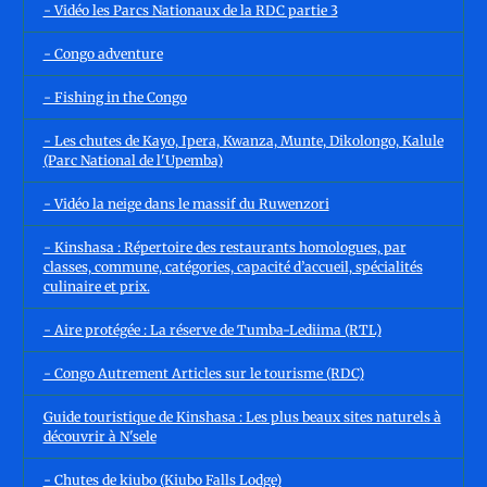
- Vidéo les Parcs Nationaux de la RDC partie 3
- Congo adventure
- Fishing in the Congo
- Les chutes de Kayo, Ipera, Kwanza, Munte, Dikolongo, Kalule
(Parc National de l'Upemba)
- Vidéo la neige dans le massif du Ruwenzori
- Kinshasa : Répertoire des restaurants homologues, par
classes, commune, catégories, capacité d’accueil, spécialités
culinaire et prix.
- Aire protégée : La réserve de Tumba-Lediima (RTL)
- Congo Autrement Articles sur le tourisme (RDC)
Guide touristique de Kinshasa : Les plus beaux sites naturels à
découvrir à N'sele
- Chutes de kiubo (Kiubo Falls Lodge)