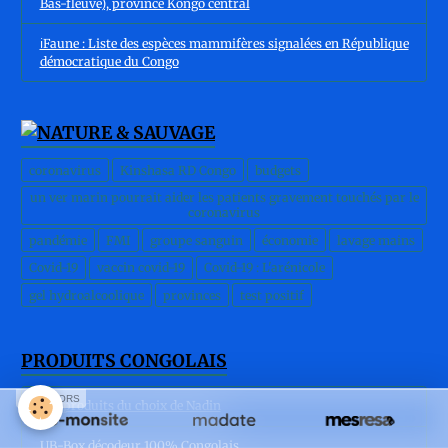
Bas-fleuve), province Kôngo central
ℹ️Faune : Liste des espèces mammifères signalées en République
démocratique du Congo
coronavirus
Kinshasa RD Congo
budgets
un ver marin pourrait aider les patients gravement touchés par le
coronavirus
pandémie
FMI
groupe sanguin
économie
lavage mains
Covid-19
vaccin covid-19
Covid-19 : L'arénicole
gel hydroalcoolique
provinces
test positif
PRODUITS CONGOLAIS
SPONSORS
Les produits du choix de Nadin
UB-Box décodeur 100% Congolais