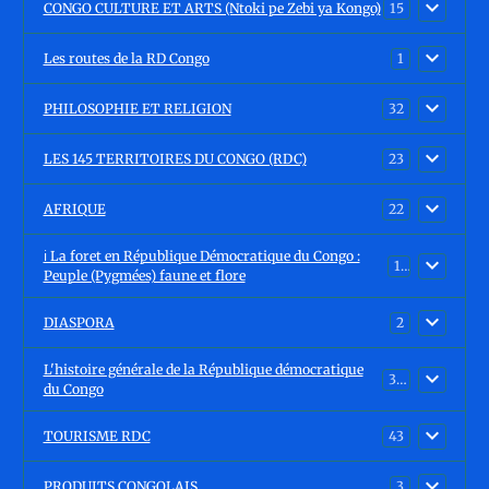
CONGO CULTURE ET ARTS (Ntoki pe Zebi ya Kongo)
15
Les routes de la RD Congo
1
PHILOSOPHIE ET RELIGION
32
LES 145 TERRITOIRES DU CONGO (RDC)
23
AFRIQUE
22
ℹ️ La foret en République Démocratique du Congo :
15
Peuple (Pygmées) faune et flore
DIASPORA
2
L'histoire générale de la République démocratique
30
du Congo
TOURISME RDC
43
PRODUITS CONGOLAIS
3