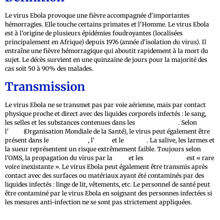
Le virus Ebola provoque une fièvre accompagnée d'importantes
hémorragies. Elle touche certains primates et l'Homme. Le virus Ebola
est à l'origine de plusieurs épidémies foudroyantes (localisées
principalement en Afrique) depuis 1976 (année d'isolation du virus). Il
entraîne une fièvre hémorragique qui aboutit rapidement à la mort du
sujet. Le décès survient en une quinzaine de jours pour la majorité des
cas soit 50 à 90% des malades.
Transmission
Le virus Ebola ne se transmet pas par voie aérienne, mais par contact
physique proche et direct avec des liquides corporels infectés : le sang,
les selles et les substances contenues dans les
vomissements
. Selon
l'
OMS
(Organisation Mondiale de la Santé), le virus peut également être
présent dans le
lait maternel
, l'
urine
et le
sperme
. La salive, les larmes et
la sueur représentent un risque extrêmement faible. Toujours selon
l'OMS, la propagation du virus par la
toux
et les
éternuements
est « rare
voire inexistante ». Le virus Ebola peut également être transmis après
contact avec des surfaces ou matériaux ayant été contaminés par des
liquides infectés : linge de lit, vêtements, etc. Le personnel de santé peut
être contaminé par le virus Ebola en soignant des personnes infectées si
les mesures anti-infection ne se sont pas strictement appliquées.