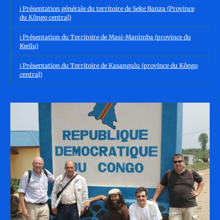
ℹ️ Présentation générale du territoire de Seke Banza (Province
du Kôngo central)
ℹ️ Présentation du Territoire de Masi-Manimba (province du
Kwilu)
ℹ️ Présentation du Territoire de Kasangulu (province du Kôngo
central)