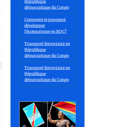
République
démocratique du Congo
Comment et pourquoi
développer
l’écotourisme en RDC?
Transport ferroviaire en
République
démocratique du Congo
Transport ferroviaire en
République
démocratique du Congo