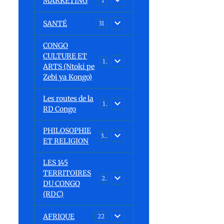
MARKETING
1
SANTÉ
31
CONGO
CULTURE ET
15
ARTS (Ntoki pe
Zebi ya Kongo)
Les routes de la
1
RD Congo
PHILOSOPHIE
32
ET RELIGION
LES 145
TERRITOIRES
23
DU CONGO
(RDC)
AFRIQUE
22