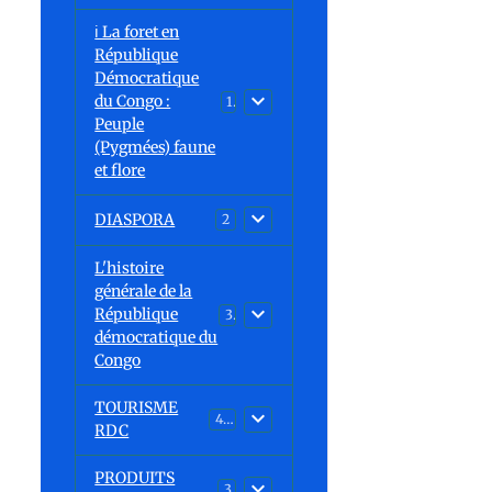
ℹ️ La foret en
République
Démocratique
du Congo :
15
Peuple
(Pygmées) faune
et flore
DIASPORA
2
L'histoire
générale de la
République
30
a
démocratique du
Congo
TOURISME
43
RDC
PRODUITS
3