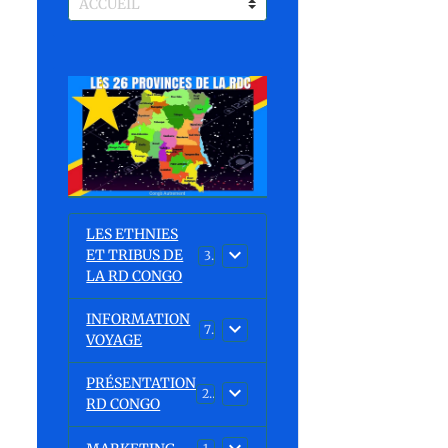
LES ETHNIES
ET TRIBUS DE
37
LA RD CONGO
INFORMATION
7
VOYAGE
PRÉSENTATION
23
RD CONGO