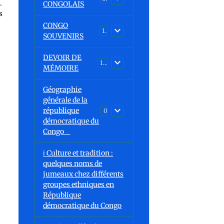
.
CONGOLAIS
s
CONGO
1
SOUVENIRS
DEVOIR DE
13
MÉMOIRE
Géographie
générale de la
république
0
démocratique du
Congo
ℹ️ Culture et tradition :
quelques noms de
jumeaux chez différents
groupes ethniques en
République
démocratique du Congo