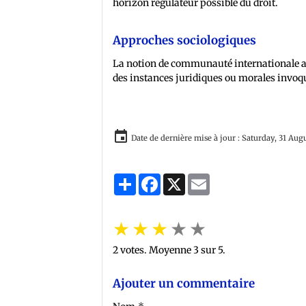
horizon régulateur possible du droit.
Approches sociologiques
La notion de communauté internationale a
des instances juridiques ou morales invoqu
Date de dernière mise à jour : Saturday, 31 Aug
Partager
Facebook
X
Email
★
★
★
★
★
2
votes. Moyenne
3
sur 5.
Ajouter un commentaire