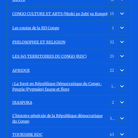
CONGO CULTURE ET ARTS (Ntoki pe Zebi ya Kongo)
15
Les routes de la RD Congo
1
PHILOSOPHIE ET RELIGION
32
LES 145 TERRITOIRES DU CONGO (RDC)
23
AFRIQUE
22
ℹ️ La foret en République Démocratique du Congo :
15
Peuple (Pygmées) faune et flore
DIASPORA
2
L'histoire générale de la République démocratique
30
du Congo
TOURISME RDC
43