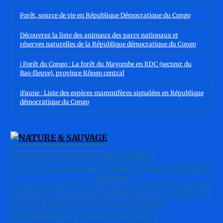
Forêt, source de vie en République Démocratique du Congo
Découvrez la liste des animaux des parcs nationaux et
réserves naturelles de la République démocratique du Congo
ℹ️ Forêt du Congo : La forêt du Mayombe en RDC (secteur du
Bas-fleuve), province Kôngo central
ℹ️Faune : Liste des espèces mammifères signalées en République
démocratique du Congo
coronavirus
Kinshasa RD Congo
budgets
un ver marin pourrait aider les patients gravement touchés par le
coronavirus
pandémie
FMI
groupe sanguin
économie
lavage mains
Covid-19
vaccin covid-19
Covid-19 : L'arénicole
gel hydroalcoolique
provinces
test positif