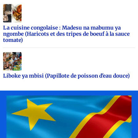
La cuisine congolaise : Madesu na mabumu ya
ngombe (Haricots et des tripes de boeuf à la sauce
tomate)
Liboke ya mbisi (Papillote de poisson d'eau douce)