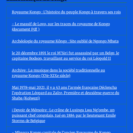
Royaume Kongo : L'histoire du peuple Kongo à travers ses rois
- Le massif de Lovo, sur les traces du royaume de Kongo
(document Pdf )
Archéologie du royaume Kôngo : Site oublié de Ngongo Mbata
le 20 décembre 1891 le roi M'Siri fut assassiné par un Belge, le
capitaine Bodson, travaillant au service du roi Léopold II
Archive : La musique dans la société traditionnelle au
royaume Kongo (XVe-XIXe siècle)
Mai 1978-mai 2021, il y a 43 ans l'armée française Déclencha
l'opération Léopard au Zaïre, Première et deuxième guerre du
Shaba (Kolwezi)
ℹ️ Devoir de Mémoire : Le crâne de Lusinga Lwa Ng'ombe, un
puissant chef congolais, tué en 1884 par le lieutenant Emile
Storms de Belgique
- Mbanza Kongo capitale de l’ancien Royaume du Kongo