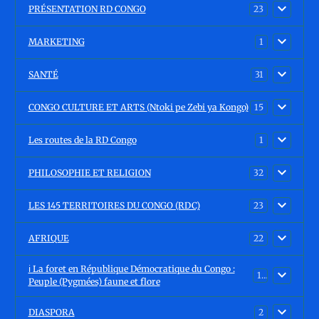
PRÉSENTATION RD CONGO
23
MARKETING
1
SANTÉ
31
CONGO CULTURE ET ARTS (Ntoki pe Zebi ya Kongo)
15
Les routes de la RD Congo
1
PHILOSOPHIE ET RELIGION
32
LES 145 TERRITOIRES DU CONGO (RDC)
23
AFRIQUE
22
ℹ️ La foret en République Démocratique du Congo :
15
Peuple (Pygmées) faune et flore
DIASPORA
2