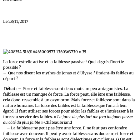
Le 28/11/2017
La force est-elle active et la faiblesse passive ? Quel degré d’inertie
possible ?
– Que nos disent les mythes de Jonas et d’Ulysse ? Etaient-ils faibles au
départ ?
Débat
: – Force et faiblesse sont deux mots un peu antagonistes. La
faiblesse est un manque de force. La force peut, elle être une faiblesse,
cela donc ressemble à un oxymoron. Mais force et faiblesse sont dans la
nature humaine. La force des faibles est la faiblesse que l’on a à leur
égard. Il faut utiliser ses forces pour aider les faibles et s’intéresser à la
force au service des faibles. «
La force du plus fort me fera toujours passer
du côté du plus faible
» Châteaubriand
– La faiblesse ne peut pas être une force. Il ne faut pas confondre
faiblesse avec douceur. Il peut y avoir faiblesse sans douceur, et force et
douceur. La force et la faiblesse sont dialectiques et cycliques. G On est