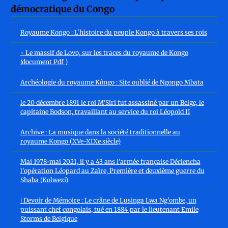
Royaume Kongo : L'histoire du peuple Kongo à travers ses rois
- Le massif de Lovo, sur les traces du royaume de Kongo
(document Pdf )
Archéologie du royaume Kôngo : Site oublié de Ngongo Mbata
le 20 décembre 1891 le roi M'Siri fut assassiné par un Belge, le
capitaine Bodson, travaillant au service du roi Léopold II
Archive : La musique dans la société traditionnelle au
royaume Kongo (XVe-XIXe siècle)
Mai 1978-mai 2021, il y a 43 ans l'armée française Déclencha
l'opération Léopard au Zaïre, Première et deuxième guerre du
Shaba (Kolwezi)
ℹ️ Devoir de Mémoire : Le crâne de Lusinga Lwa Ng'ombe, un
puissant chef congolais, tué en 1884 par le lieutenant Emile
Storms de Belgique