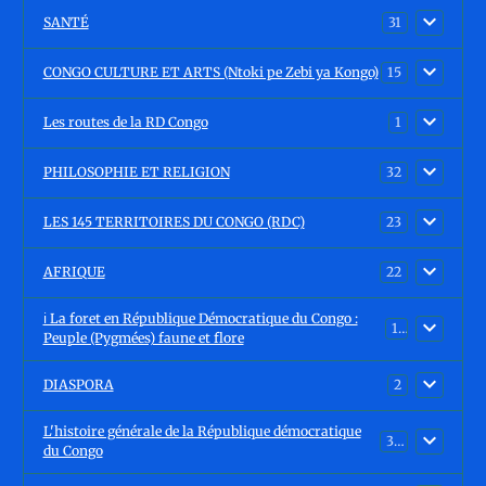
SANTÉ
31
CONGO CULTURE ET ARTS (Ntoki pe Zebi ya Kongo)
15
Les routes de la RD Congo
1
PHILOSOPHIE ET RELIGION
32
LES 145 TERRITOIRES DU CONGO (RDC)
23
AFRIQUE
22
ℹ️ La foret en République Démocratique du Congo :
15
Peuple (Pygmées) faune et flore
DIASPORA
2
L'histoire générale de la République démocratique
30
du Congo