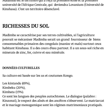
Madimba est le territoire qui a reçu la première école et la première
université de l’Afrique Centrale, qui deviendra Lovanium (Université de
Kinshasa). C’est un territoire désenclavé.
RICHESSES DU SOL
Madimba se caractérise par ses terres cultivables, si l’agriculture
pouvait se mécaniser Madimba serait un grand fournisseur de biens
consommables primaires des congolais (manioc et maïs) surtout ceux
habitant Kinshasa. Il a des cours d’eau partout. Il a un sous-sol riche en
minerais de zinc, fer, cuivre et eau minérale.
DONNÉES CULTURELLES
Sa culture est basée sur les us et coutumes Kongo.
Les kintandu (65%),
Kimbeku (20%),
Kimbata (15%).
Ce sont les langues des peuples autochtones. Le dialogue (palabre :
Kinzonzi), le respect des aînés et des ancêtres s’observent. Le matriarcat
et le mariage monogamique sont les régimes matrimoniaux pratiqués.