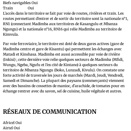
Biefs navigables Oui
Train Oui
L’accès dans le territoire se fait par voie de routes, rivières et train. Les
routes permettant d’entrer et de sortir du territoire sont la nationale n°1,
RN1 (connectant Madimba aux territoires de Kasangulu et Mbanza
Ngungu) et la nationale n°16, RN16 qui relie Madimba au territoire de
Kimvula.
Par voie ferroviaire, le territoire est doté de deux gares actives (gare de
Madimba centre et gare de Kisantu) qui permettent les échanges avec
Matadi et Kinshasa. Madimba est aussi accessible par voie de rivière
(Inkisi) ; cette dernière voie relie quelques secteurs de Madimba (Mfidi,
Wungu, Ngeba, Ngufu et l’ex cité de Kintano) à quelques secteurs du
territoire de Mbanza Ngungu (Boko, Lunzadi, Kivulu). On constate une
forte activité de traversée les jours de marchés (Mardi, Jeudi, Vendredi,
Samedi et Dimanche). La plupart des paysans (commerçants) viennent
avec des bassins de cossettes de manioc, d’arachide, de tomates pour en
échange rentrer avec du savon, sel de cuisine, huile végétale et autres.
RÉSEAUX DE COMMUNICATION
Africel Oui
Airtel Oui