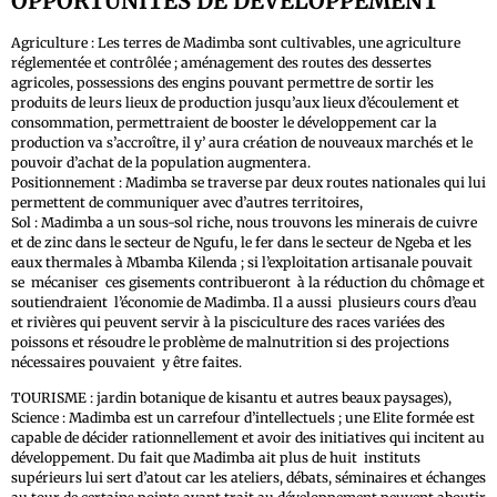
OPPORTUNITÉS DE DÉVELOPPEMENT
Agriculture : Les terres de Madimba sont cultivables, une agriculture
réglementée et contrôlée ; aménagement des routes des dessertes
agricoles, possessions des engins pouvant permettre de sortir les
produits de leurs lieux de production jusqu’aux lieux d’écoulement et
consommation, permettraient de booster le développement car la
production va s’accroître, il y’ aura création de nouveaux marchés et le
pouvoir d’achat de la population augmentera.
Positionnement : Madimba se traverse par deux routes nationales qui lui
permettent de communiquer avec d’autres territoires,
Sol : Madimba a un sous-sol riche, nous trouvons les minerais de cuivre
et de zinc dans le secteur de Ngufu, le fer dans le secteur de Ngeba et les
eaux thermales à Mbamba Kilenda ; si l’exploitation artisanale pouvait
se mécaniser ces gisements contribueront à la réduction du chômage et
soutiendraient l’économie de Madimba. Il a aussi plusieurs cours d’eau
et rivières qui peuvent servir à la pisciculture des races variées des
poissons et résoudre le problème de malnutrition si des projections
nécessaires pouvaient y être faites.
TOURISME : jardin botanique de kisantu et autres beaux paysages),
Science : Madimba est un carrefour d’intellectuels ; une Elite formée est
capable de décider rationnellement et avoir des initiatives qui incitent au
développement. Du fait que Madimba ait plus de huit instituts
supérieurs lui sert d’atout car les ateliers, débats, séminaires et échanges