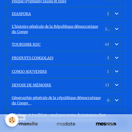
Peuple (Pygmées) faune et flore
DIASPORA
2
L'histoire générale de la République démocratique
30
du Congo
TOURISME RDC
43
PRODUITS CONGOLAIS
3
CONGO SOUVENIRS
1
DEVOIR DE MÉMOIRE
13
Géographie générale de la république démocratique
0
du Congo
ℹ️ Culture et tradition : quelques noms de jumeaux chez
SPONSORS
différents groupes ethniques en République démocratique du
Congo