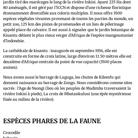
jardin tiré des marécages le long de la rivière Inkisi. Ayant 225 Ha dont
80 aménagés, il est géré par l’ICCN et dispose d’une richesse floristique
étonnamment diversifiée aux coloris multiples. Il nous offre 3500
espèces végétales vivantes provenant de toutes les parties du monde, un
petit zoo, 125 km des pistes de promenades et un lieu de pèlerinage
appelé place du calvaire. Il est aussi à signaler que le jardin botanique de
Kisantu détient le plus vieux verger d’Afrique de l’espèce mangoustanier
d’Indonésie.
La cathédrale de kisantu : inaugurée en septembre 1936, elle est
construite en forme de croix latine, large d’environ 11.50 mètres elle est
deuxième d’Afrique centrale du point de vue capacité (3500 places
assises).
Nous avons aussi le barrage de Luguga, les chutes de Kilemfu qui
donnent naissance au barrage de Zongo. Nous considérons comme sites
sacrés : l’Age de Nsongi (lieu où les peuples de Madimba traversaient la
rivière Inkisi à pieds), La croix de Mbatankulusi (une épée mystérieuse
fixée au milieu de la rivière).
ESPÈCES PHARES DE LA FAUNE
Crocodile