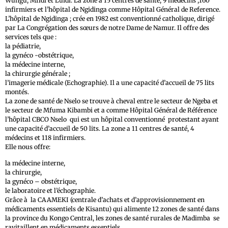
Wungu, Mfidi et Luidi. La zone a 15 centres de santé, 9 médecins ,160
infirmiers et l’hôpital de Ngidinga comme Hôpital Général de Reference.
L’hôpital de Ngidinga ; crée en 1982 est conventionné catholique, dirigé
par La Congrégation des sœurs de notre Dame de Namur. Il offre des
services tels que :
la pédiatrie,
la gynéco -obstétrique,
la médecine interne,
la chirurgie générale ;
l’imagerie médicale (Echographie). Il a une capacité d’accueil de 75 lits
montés.
La zone de santé de Nselo se trouve à cheval entre le secteur de Ngeba et
le secteur de Mfuma Kibambi et a comme Hôpital Général de Référence
l’hôpital CBCO Nselo qui est un hôpital conventionné protestant ayant
une capacité d’accueil de 50 lits. La zone a 11 centres de santé, 4
médecins et 118 infirmiers.
Elle nous offre:
la médecine interne,
la chirurgie,
la gynéco – obstétrique,
le laboratoire et l’échographie.
Grâce à la CAAMEKI (centrale d’achats et d’approvisionnement en
médicaments essentiels de Kisantu) qui alimente 12 zones de santé dans
la province du Kongo Central, les zones de santé rurales de Madimba se
ravitaillent en médicaments essentiels.