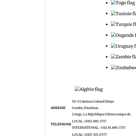
Algérie : l'Amba
50-52 Avenue Colonel Ebeya
ADRESSE
Gombe, Kinshasa
Congo, La République Démocratique du
LOCAL: (081) 880.3717
TÉLÉPHONE
INTERNATIONAL: +243.81.880.3717
LOCAL: (081) 301.0577