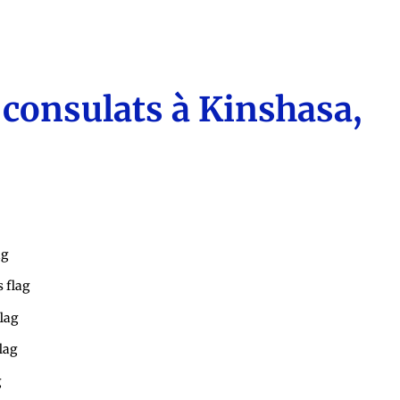
consulats à Kinshasa,
Algérie: l'Ambassade
États-Unis: l'Ambassade
Autriche: le Consulat Honoraire
Belgique: l'Ambassade
Bénin: l'Ambassade