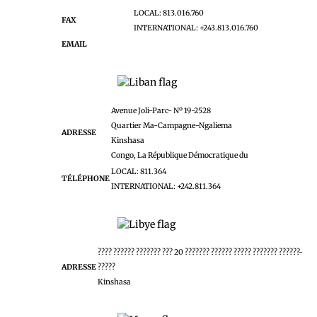
LOCAL: 813.016.760
FAX
INTERNATIONAL: +243.813.016.760
EMAIL
kenem-drc@jobantech.cd
 l'Ambassade
Liban: l'Ambassade
Avenue Joli-Parc- Nº 19-2528
Quartier Ma-Campagne-Ngaliema
ADRESSE
Kinshasa
Congo, La République Démocratique du
LOCAL: 811.364
TÉLÉPHONE
INTERNATIONAL: +242.811.364
Libye: l'Ambassade
???? ?????? ??????? ??? 20 ??????? ?????? ????? ??????? ??????-
ADRESSE
?????
onsulat
Kinshasa