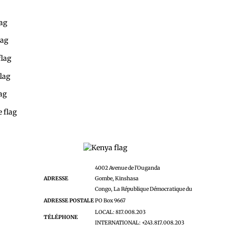
Togo: l'Ambassade
Tunisie: l'Ambassade
Turquie: l'Ambassade
Ouganda: l'Ambassade
Uruguay: le Consulat Général
Zambie: l'Ambassade
Zimbabwe: l'Ambassade
ssade
Kenya: l'Ambassade
4002 Avenue de l'Ouganda
ADRESSE
Gombe, Kinshasa
Congo, La République Démocratique du
ADRESSE POSTALE
PO Box 9667
LOCAL: 817.008.203
TÉLÉPHONE
INTERNATIONAL: +243.817.008.203