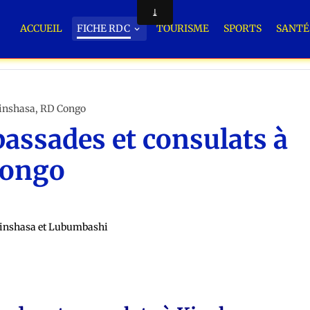
ACCUEIL
FICHE RDC
TOURISME
SPORTS
SANT
 CONGO
Kinshasa, RD Congo
bassades et consulats à
Congo
 Kinshasa et Lubumbashi