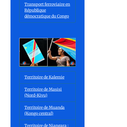
Transport ferroviaire en
République
démocratique du Congo
Territoire de Kalemie
Territoire de Masisi
(Nord-Kivu)
Territoire de Muanda
(Kongo central)
Territoire de Niangara :