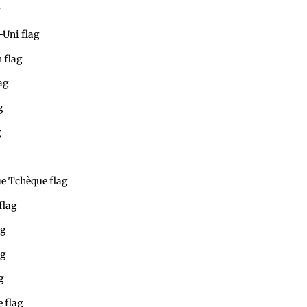
Brésil: l'Ambassade
Royaume-Uni: l'Ambassade
Cameroun: l'Ambassade
Canada: l'Ambassade
Tchad: l'Ambassade
Chine: l'Ambassade
Cuba: l'Ambassade
République Tchèque:l'Ambassade
Pays-Bas: l'Ambassade
Égypte: l'Ambassade
France: l'Ambassade
Gabon: l'Ambassade
Allemagne: l'Ambassade