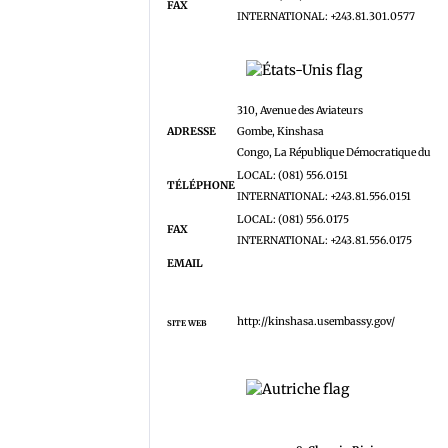
FAX
INTERNATIONAL: +243.81.301.0577
États-Unis :
310, Avenue des Aviateurs
ADRESSE
Gombe, Kinshasa
Congo, La République Démocratique du
LOCAL: (081) 556.0151
TÉLÉPHONE
INTERNATIONAL: +243.81.556.0151
LOCAL: (081) 556.0175
FAX
INTERNATIONAL: +243.81.556.0175
EMAIL
USEmbassyKinshasa@state.gov
http://kinshasa.usembassy.gov/
SITE WEB
Autriche : le C
Honoraire