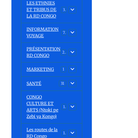
LES ETHNIES
ET TRIBUS DE
37
LA RD CONGO
INFORMATION
7
VOYAGE
PRÉSENTATION
23
RD CONGO
MARKETING
1
SANTÉ
31
CONGO
CULTURE ET
15
ARTS (Ntoki pe
Zebi ya Kongo)
Les routes de la
1
RD Congo