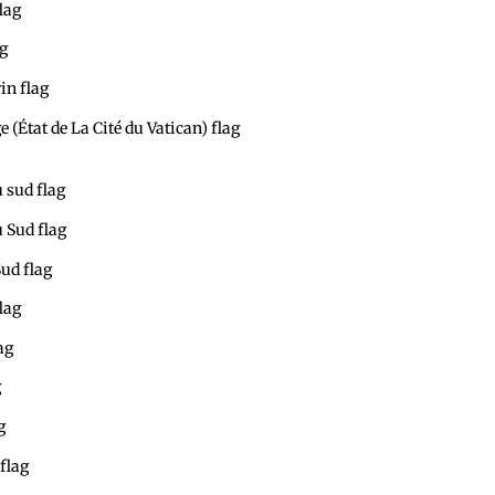
Portugal: l'Ambassade
Russie: l'Ambassade
Saint-Marin: le Consulat
Saint-Siège (État de La Cité du
Ambassade
Soudan du sud:l'Ambassade
Afrique du Sud:l'Ambassade
Corée du Sud: l'Ambassade
Espagne: l'Ambassade
Soudan: l'Ambassade
Suède: l'Ambassade
Suisse: l'Ambassade
Tanzanie: l'Ambassade