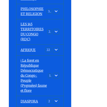
PHILOSOPHIE
32
ET RELIGION
LES 145
TERRITOIRES
23
DU CONGO
(RDC)
AFRIQUE
22
ℹ️ La foret en
République
Démocratique
du Congo :
15
Peuple
(Pygmées) faune
et flore
DIASPORA
2