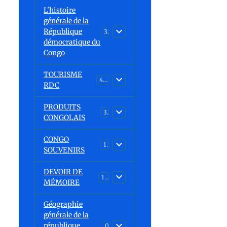
L'histoire
générale de la
République
30
démocratique du
Congo
TOURISME
43
RDC
PRODUITS
3
CONGOLAIS
CONGO
1
SOUVENIRS
DEVOIR DE
13
MÉMOIRE
Géographie
générale de la
république
0