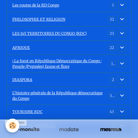
Les routes de la RD Congo
1
PHILOSOPHIE ET RELIGION
32
LES 145 TERRITOIRES DU CONGO (RDC)
23
AFRIQUE
22
ℹ️ La foret en République Démocratique du Congo :
15
Peuple (Pygmées) faune et flore
DIASPORA
2
L'histoire générale de la République démocratique
30
du Congo
TOURISME RDC
43
SPONSORS
PRODUITS CONGOLAIS
3