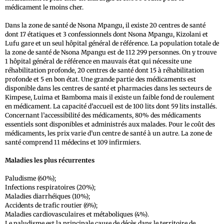
médicament le moins cher.
Dans la zone de santé de Nsona Mpangu, il existe 20 centres de santé
dont 17 étatiques et 3 confessionnels dont Nsona Mpangu, Kizolani et
Lufu gare et un seul hôpital général de référence. La population totale de
la zone de santé de Nsona Mpangu est de 112 299 personnes. On y trouve
1 hôpital général de référence en mauvais état qui nécessite une
réhabilitation profonde, 20 centres de santé dont 15 à réhabilitation
profonde et 5 en bon état. Une grande partie des médicaments est
disponible dans les centres de santé et pharmacies dans les secteurs de
Kimpese, Luima et Bamboma mais il existe un faible fond de roulement
en médicament. La capacité d’accueil est de 100 lits dont 59 lits installés.
Concernant l’accessibilité des médicaments, 80% des médicaments
essentiels sont disponibles et administrés aux malades. Pour le coût des
médicaments, les prix varie d’un centre de santé à un autre. La zone de
santé comprend 11 médecins et 109 infirmiers.
Maladies les plus récurrentes
Paludisme (60%);
Infections respiratoires (20%);
Maladies diarrhéiques (10%);
Accidents de trafic routier (6%);
Maladies cardiovasculaires et métaboliques (4%).
Le paludisme est la principale cause de décès dans le territoire de