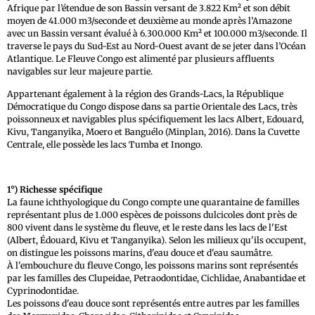
Afrique par l’étendue de son Bassin versant de 3.822 Km² et son débit
moyen de 41.000 m3/seconde et deuxième au monde après l’Amazone
avec un Bassin versant évalué à 6.300.000 Km² et 100.000 m3/seconde. Il
traverse le pays du Sud-Est au Nord-Ouest avant de se jeter dans l’Océan
Atlantique. Le Fleuve Congo est alimenté par plusieurs affluents
navigables sur leur majeure partie.
Appartenant également à la région des Grands-Lacs, la République
Démocratique du Congo dispose dans sa partie Orientale des Lacs, très
poissonneux et navigables plus spécifiquement les lacs Albert, Edouard,
Kivu, Tanganyika, Moero et Banguélo (Minplan, 2016). Dans la Cuvette
Centrale, elle possède les lacs Tumba et Inongo.
1°) Richesse spécifique
La faune ichthyologique du Congo compte une quarantaine de familles
représentant plus de 1.000 espèces de poissons dulcicoles dont près de
800 vivent dans le système du fleuve, et le reste dans les lacs de l'Est
(Albert, Édouard, Kivu et Tanganyika). Selon les milieux qu'ils occupent,
on distingue les poissons marins, d'eau douce et d'eau saumâtre.
À l'embouchure du fleuve Congo, les poissons marins sont représentés
par les familles des Clupeidae, Petraodontidae, Cichlidae, Anabantidae et
Cyprinodontidae.
Les poissons d'eau douce sont représentés entre autres par les familles