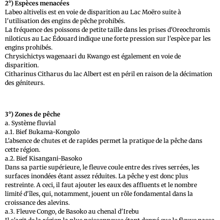
2°) Espèces menacées
Labeo altivelis est en voie de disparition au Lac Moëro suite à
l'utilisation des engins de pêche prohibés.
La fréquence des poissons de petite taille dans les prises d'Oreochromis
niloticus au Lac Édouard indique une forte pression sur l'espèce par les
engins prohibés.
Chrysichictys wagenaari du Kwango est également en voie de
disparition.
Citharinus Citharus du lac Albert est en péril en raison de la décimation
des géniteurs.
3°) Zones de pêche
a. Système fluvial
a.1. Bief Bukama-Kongolo
L'absence de chutes et de rapides permet la pratique de la pêche dans
cette région.
a.2. Bief Kisangani-Basoko
Dans sa partie supérieure, le fleuve coule entre des rives serrées, les
surfaces inondées étant assez réduites. La pêche y est donc plus
restreinte. A ceci, il faut ajouter les eaux des affluents et le nombre
limité d'îles, qui, notamment, jouent un rôle fondamental dans la
croissance des alevins.
a.3. Fleuve Congo, de Basoko au chenal d'Irebu