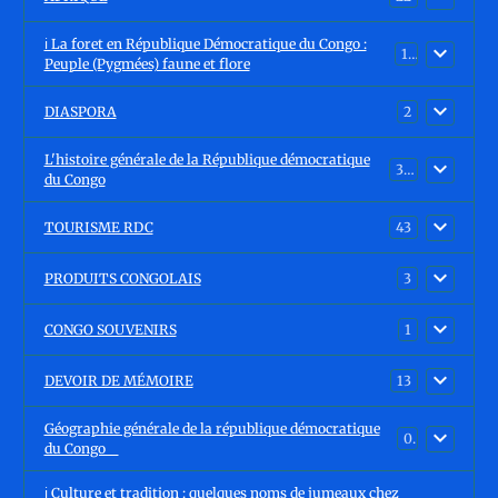
ℹ️ La foret en République Démocratique du Congo :
15
Peuple (Pygmées) faune et flore
DIASPORA
2
L'histoire générale de la République démocratique
30
du Congo
TOURISME RDC
43
PRODUITS CONGOLAIS
3
CONGO SOUVENIRS
1
DEVOIR DE MÉMOIRE
13
Géographie générale de la république démocratique
0
du Congo
ℹ️ Culture et tradition : quelques noms de jumeaux chez