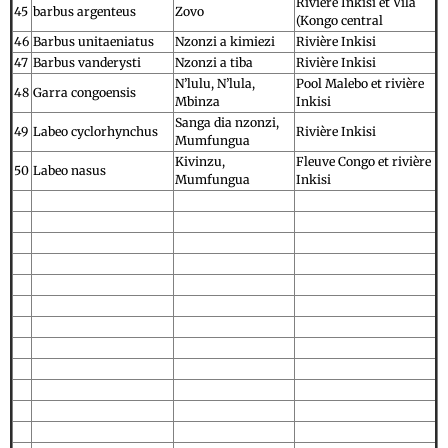
Rivière Inkisi et Vila
45
barbus argenteus
Zovo
(Kongo central
46
Barbus unitaeniatus
Nzonzi a kimiezi
Rivière Inkisi
47
Barbus vanderysti
Nzonzi a tiba
Rivière Inkisi
N’lulu, N’lula,
Pool Malebo et rivière
48
Garra congoensis
Mbinza
Inkisi
Sanga dia nzonzi,
49
Labeo cyclorhynchus
Rivière Inkisi
Mumfungua
Kivinzu,
Fleuve Congo et rivière
50
Labeo nasus
Mumfungua
Inkisi