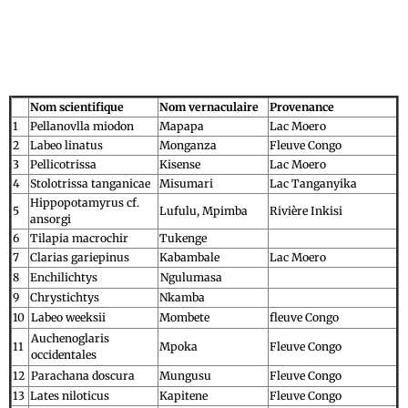
Nom scientifique
Nom vernaculaire
Provenance
1
Pellanovlla miodon
Mapapa
Lac Moero
2
Labeo linatus
Monganza
Fleuve Congo
3
Pellicotrissa
Kisense
Lac Moero
4
Stolotrissa tanganicae
Misumari
Lac Tanganyika
Hippopotamyrus cf.
5
Lufulu, Mpimba
Rivière Inkisi
ansorgi
6
Tilapia macrochir
Tukenge
7
Clarias gariepinus
Kabambale
Lac Moero
8
Enchilichtys
Ngulumasa
9
Chrystichtys
Nkamba
10
Labeo weeksii
Mombete
fleuve Congo
Auchenoglaris
11
Mpoka
Fleuve Congo
occidentales
12
Parachana doscura
Mungusu
Fleuve Congo
13
Lates niloticus
Kapitene
Fleuve Congo