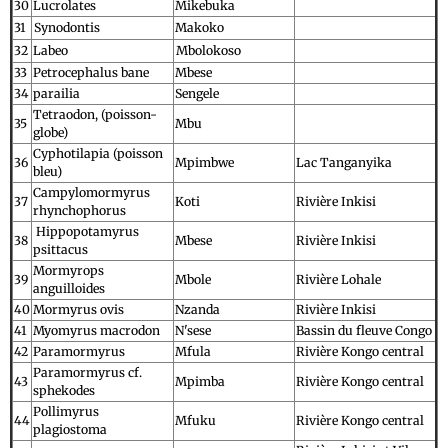
30
Lucrolates
Mikebuka
31
Synodontis
Makoko
32
Labeo
Mbolokoso
33
Petrocephalus bane
Mbese
34
parailia
Sengele
Tetraodon, (poisson-
35
Mbu
globe)
Cyphotilapia (poisson
36
Mpimbwe
Lac Tanganyika
bleu)
Campylomormyrus
37
Koti
Rivière Inkisi
rhynchophorus
Hippopotamyrus
38
Mbese
Rivière Inkisi
psittacus
Mormyrops
39
Mbole
Rivière Lohale
anguilloides
40
Mormyrus ovis
Nzanda
Rivière Inkisi
41
Myomyrus macrodon
N'sese
Bassin du fleuve Congo
42
Paramormyrus
Mfula
Rivière Kongo central
Paramormyrus cf.
43
Mpimba
Rivière Kongo central
sphekodes
Pollimyrus
44
Mfuku
Rivière Kongo central
plagiostoma