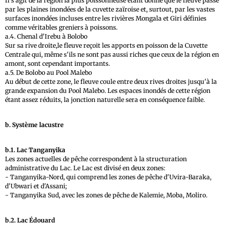
Il s'agit de la région la plus poissonneuse étant donné que le fleuve passe
par les plaines inondées de la cuvette zaïroise et, surtout, par les vastes
surfaces inondées incluses entre les rivières Mongala et Giri définies
comme véritables greniers à poissons.
a.4. Chenal d'Irebu à Bolobo
Sur sa rive droite,le fleuve reçoit les apports en poisson de la Cuvette
Centrale qui, même s'ils ne sont pas aussi riches que ceux de la région en
amont, sont cependant importants.
a.5. De Bolobo au Pool Malebo
Au début de cette zone, le fleuve coule entre deux rives droites jusqu'à la
grande expansion du Pool Malebo. Les espaces inondés de cette région
étant assez réduits, la jonction naturelle sera en conséquence faible.
b. Système lacustre
b.1. Lac Tanganyika
Les zones actuelles de pêche correspondent à la structuration
administrative du Lac. Le Lac est divisé en deux zones:
- Tanganyika-Nord, qui comprend les zones de pêche d'Uvira-Baraka,
d'Ubwari et d'Assani;
- Tanganyika Sud, avec les zones de pêche de Kalemie, Moba, Moliro.
b.2. Lac Édouard