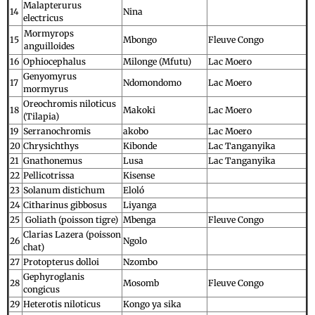
Malapterurus
14
Nina
electricus
Mormyrops
15
Mbongo
Fleuve Congo
anguilloides
16
Ophiocephalus
Milonge (Mfutu)
Lac Moero
Genyomyrus
17
Ndomondomo
Lac Moero
mormyrus
Oreochromis niloticus
18
Makoki
Lac Moero
(Tilapia)
19
Serranochromis
akobo
Lac Moero
20
Chrysichthys
Kibonde
Lac Tanganyika
21
Gnathonemus
Lusa
Lac Tanganyika
22
Pellicotrissa
Kisense
23
Solanum distichum
Eloló
24
Citharinus gibbosus
Liyanga
25
Goliath (poisson tigre)
Mbenga
Fleuve Congo
Clarias Lazera (poisson
26
Ngolo
chat)
27
Protopterus dolloi
Nzombo
Gephyroglanis
28
Mosomb
Fleuve Congo
congicus
29
Heterotis niloticus
Kongo ya sika