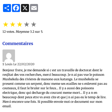
Partager
Facebook
X
Email
★
★
★
★
★
12
votes. Moyenne
3.2
sur 5.
Commentaires
1
Louis
Le 22/02/2020
Bonjour frere, je me demande si c est un travaille de doctorat dont le
resjltat des vos recherches, merci beaucoup. Je n ai pas vue le poisson
Mushekela des rivieres de manono aux katanga. Le mushekela se
present comme un serpent, donc meme ses ecailles ne s enlevent pas au
couteaux, il faut le bruler sur le feux... Il y a aussi des poissons
electrique, donc qui decharge du courant meme mort... Il y a n en
beaucoup dont peux etre vs avez cite et que j n ai pas eu le temp de lire.
Merci enconre une fois. Si possible envoie moi ce document sur mon
email.