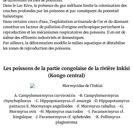
de différentes formes de pollution.
Dans le Lac Kivu, la présence du gaz méthane limite la colonisation des
couches profondes par les poissons et par conséquent du potentiel
halieutique.
Dans certains cours d'eau, l'exploitation artisanale de l'or et du diamant
constitue un facteur de pollution d'origine anthropique perturbant la
reproduction et les mécanismes respiratoires des poissons. Il en est de
même des effluents industriels et domestiques.
Par ailleurs, la déforestation modifie le milieu aquatique et déstabilise
les zones de reproduction des poissons.
Les poissons de la partie congolaise de la rivière Inkisi
(Kongo central)
Mormyridae de l’Inkisi.
A. Campylomormyrus curvirostris -B. Campylomormyrus
rhynchophorus -C. Hippopotamyrus cf. ansorgii -D. Hippopotamyrus
psittacus E. Mormyrops angulloides -F. Mormyrus caballus -G.
Mormyrus ovis -H. Myomyrus macrodon -I. Paramormyrus cf.
kingsleyae -J. Paramormyrus cf. sphekodes -K. Pollimyrus
plagiostoma