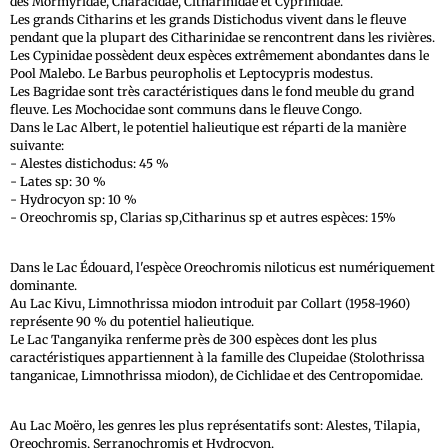
des Mormyridae, Characidae, Citharinidae et Cyprinidae.
Les grands Citharins et les grands Distichodus vivent dans le fleuve
pendant que la plupart des Citharinidae se rencontrent dans les rivières.
Les Cypinidae possèdent deux espèces extrêmement abondantes dans le
Pool Malebo. Le Barbus peuropholis et Leptocypris modestus.
Les Bagridae sont très caractéristiques dans le fond meuble du grand
fleuve. Les Mochocidae sont communs dans le fleuve Congo.
Dans le Lac Albert, le potentiel halieutique est réparti de la manière
suivante:
- Alestes distichodus: 45 %
- Lates sp: 30 %
- Hydrocyon sp: 10 %
- Oreochromis sp, Clarias sp,Citharinus sp et autres espèces: 15%
Dans le Lac Édouard, l'espèce Oreochromis niloticus est numériquement
dominante.
Au Lac Kivu, Limnothrissa miodon introduit par Collart (1958-1960)
représente 90 % du potentiel halieutique.
Le Lac Tanganyika renferme près de 300 espèces dont les plus
caractéristiques appartiennent à la famille des Clupeidae (Stolothrissa
tanganicae, Limnothrissa miodon), de Cichlidae et des Centropomidae.
Au Lac Moëro, les genres les plus représentatifs sont: Alestes, Tilapia,
Oreochromis, Serranochromis et Hydrocyon.