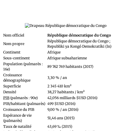
Nom officiel
République démocratique du Congo
République démocratique du Congo ;
Nom propre
Republiki ya Kongó Demokratíki (ln)
Continent
Afrique
Sous-continent
Afrique subsaharienne
Population (palmarès :
89 762 749 habitants (2017)
16e)
Croissance
3,30 % / an
démographique
Superficie
2 345 410 km²
Densité
38,27 habitants / km²
PIB
(palmarès : 90e)
42,056 milliards $USD (2016)
PIB/habitant (palmarès)
499 $USD (2016)
Croissance du PIB
9,00 % / an (2016)
Espérance de vie
51,46 ans (2015)
(palmarès)
Taux de natalité
43,69 ‰ (2015)