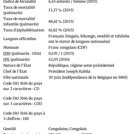
Indice de fécondité
6,45 enfants / femme (2015)
Taux de mortalité
13,27 ‰ (2015)
(palmarès)
Taux de mortalité
88,62 ‰ (2015)
infantile (palmarès)
Taux d'alphabétisation
63,82 % (2015)
Français (lingala, kikongo, swahili et tshiluba
Langues officielles
ont le statut de langues nationales)
Monnaie
Franc congolais (CDF)
IDH
(palmarès : 182e)
0,435 / 1 (2015)
IPE
(palmarès)
42,05 (2016)
Nature de l'État
République, régime semi-présidentiel
Chef de l'État
Président Joseph Kabila
Fête nationale
30 juin (indépendance de la Belgique en 1960)
Code ISO 3166 du pays
sur 2 caractères : CD
Code ISO 3166 du pays
sur 3 caractères : COD
Code ISO 3166 du pays à
3 chiffres : 180
Gentilé
Congolaise, Congolais