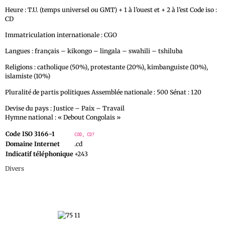
Heure : T.U. (temps universel ou GMT) + 1 à l’ouest et + 2 à l’est Code iso :
CD
Immatriculation internationale : CGO
Langues : français – kikongo – lingala – swahili – tshiluba
Religions : catholique (50%), protestante (20%), kimbanguiste (10%),
islamiste (10%)
Pluralité de partis politiques Assemblée nationale : 500 Sénat : 120
Devise du pays : Justice – Paix – Travail
Hymne national : « Debout Congolais »
Code ISO 3166-1
COD, CD?
Domaine Internet
.cd
Indicatif téléphonique
+243
Divers