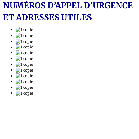
NUMÉROS D’APPEL D’URGENCE
ET ADRESSES UTILES
ANNUAIRE DES ENTREPRISES
MAIRIE DE KINSHASA
COMMISSARIAT DE POLICE
SERVICES SANTÉ
BRIGADES ANTI INCENDIE
AMBASSADES ET CONSULATS À KINSHASA
L'AÉROPORT INTERNATIONAL DE N'DJILI
LA DIRECTION GENERALE DE MIGRATION (DGM)
POSTE CENTRALE DE KINSHASA
PAGES JAUNES
CHAMBRE DE COMMERCE & D'INDUSTRIE
CHAMBRE DE COMMERCE ET D'INDUSTRIE RD
CONGO-EUROPE