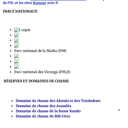
de
PM
, et les sites
Ramsar
avec
R
.
PARCS NATIONAUX
Parc national de la Garamba (PM)
Parc national de Kahuzi-Biega (PM)
Parc national de Kundelungu
Parc national de la Lomami
Parc national de la Maiko (PM)
Parc marin des Mangroves (R)
Parc national de la Salonga (PM)
Parc national de l'Upemba
Parc national des Virunga (PM,R)
RÉSERVES ET DOMAINES DE CHASSE
Domaine de chasse des Alunda et des Tutshokwe
Domaine de chasse des Azandés
Domaine de chasse de la Basse Kando
Domaine de chasse de Bili-Uere