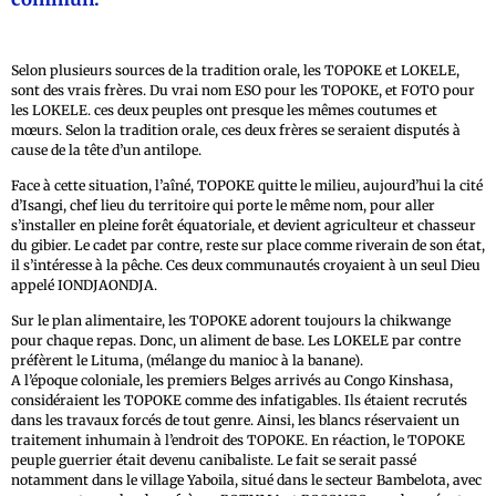
Selon plusieurs sources de la tradition orale, les TOPOKE et LOKELE,
sont des vrais frères. Du vrai nom ESO pour les TOPOKE, et FOTO pour
les LOKELE. ces deux peuples ont presque les mêmes coutumes et
mœurs. Selon la tradition orale, ces deux frères se seraient disputés à
cause de la tête d’un antilope.
Face à cette situation, l’aîné, TOPOKE quitte le milieu, aujourd’hui la cité
d’Isangi, chef lieu du territoire qui porte le même nom, pour aller
s’installer en pleine forêt équatoriale, et devient agriculteur et chasseur
du gibier. Le cadet par contre, reste sur place comme riverain de son état,
il s’intéresse à la pêche. Ces deux communautés croyaient à un seul Dieu
appelé IONDJAONDJA.
Sur le plan alimentaire, les TOPOKE adorent toujours la chikwange
pour chaque repas. Donc, un aliment de base. Les LOKELE par contre
préfèrent le Lituma, (mélange du manioc à la banane).
A l’époque coloniale, les premiers Belges arrivés au Congo Kinshasa,
considéraient les TOPOKE comme des infatigables. Ils étaient recrutés
dans les travaux forcés de tout genre. Ainsi, les blancs réservaient un
traitement inhumain à l’endroit des TOPOKE. En réaction, le TOPOKE
peuple guerrier était devenu canibaliste. Le fait se serait passé
notamment dans le village Yaboila, situé dans le secteur Bambelota, avec