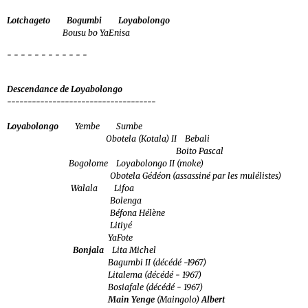
Lotchageto Bogumbi Loyabolongo
Bousu bo YaEnisa
- - - - - - - - - - - -
Descendance de Loyabolongo
------------------------------------
Loyabolongo
Yembe Sumbe
Obotela (Kotala) II Bebali
Boito Pascal
Bogolome Loyabolongo II (moke)
Obotela Gédéon (assassiné par les mulélistes)
Walala Lifoa
Bolenga
Béfona Hélène
Litiyé
YaFote
Bonjala
Lita Michel
Bagumbi II (décédé -1967)
Litalema (décédé - 1967)
Bosiafale (décédé - 1967)
Main Yenge
(Maingolo)
Albert