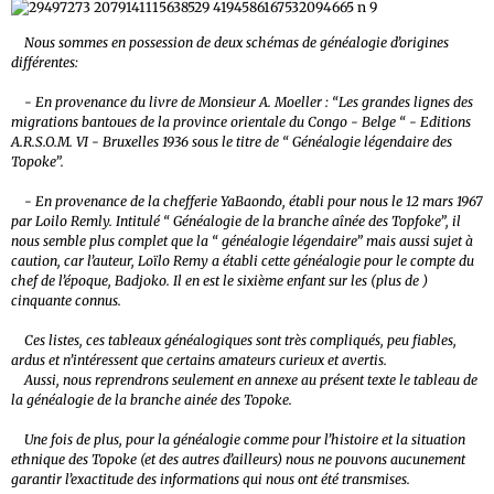
Nous sommes en possession de deux schémas de généalogie d’origines
différentes:
- En provenance du livre de Monsieur A. Moeller : “Les grandes lignes des
migrations bantoues de la province orientale du Congo - Belge “ - Editions
A.R.S.O.M. VI - Bruxelles 1936 sous le titre de “ Généalogie légendaire des
Topoke”.
- En provenance de la chefferie YaBaondo, établi pour nous le 12 mars 1967
par Loilo Remly. Intitulé “ Généalogie de la branche aînée des Topfoke”, il
nous semble plus complet que la “ généalogie légendaire” mais aussi sujet à
caution, car l’auteur, Loïlo Remy a établi cette généalogie pour le compte du
chef de l’époque, Badjoko. Il en est le sixième enfant sur les (plus de )
cinquante connus.
Ces listes, ces tableaux généalogiques sont très compliqués, peu fiables,
ardus et n’intéressent que certains amateurs curieux et avertis.
Aussi, nous reprendrons seulement en annexe au présent texte le tableau de
la généalogie de la branche ainée des Topoke.
Une fois de plus, pour la généalogie comme pour l’histoire et la situation
ethnique des Topoke (et des autres d’ailleurs) nous ne pouvons aucunement
garantir l’exactitude des informations qui nous ont été transmises.