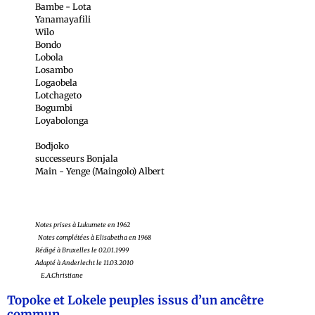
Bambe - Lota
Yanamayafili
Wilo
Bondo
Lobola
Losambo
Logaobela
Lotchageto
Bogumbi
Loyabolonga
Bodjoko
successeurs Bonjala
Main - Yenge (Maingolo) Albert
Notes prises à Lukumete en 1962
Notes complétées à Elisabetha en 1968
Rédigé à Bruxelles le 02.01.1999
Adapté à Anderlecht le 11.03.2010
E.A.Christiane
Topoke et Lokele peuples issus d’un ancêtre
commun.