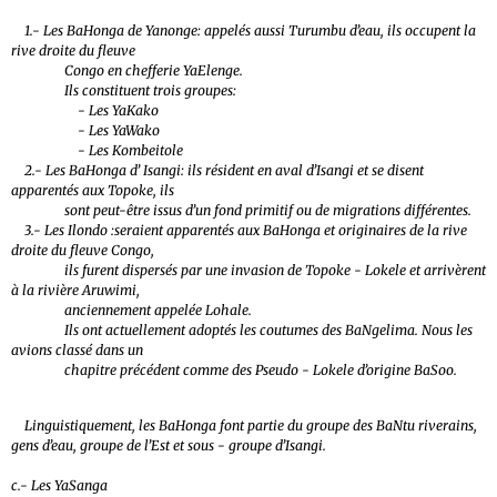
1.- Les BaHonga de Yanonge: appelés aussi Turumbu d’eau, ils occupent la
rive droite du fleuve
Congo en chefferie YaElenge.
Ils constituent trois groupes:
- Les YaKako
- Les YaWako
- Les Kombeitole
2.- Les BaHonga d’ Isangi: ils résident en aval d’Isangi et se disent
apparentés aux Topoke, ils
sont peut-être issus d’un fond primitif ou de migrations différentes.
3.- Les Ilondo :seraient apparentés aux BaHonga et originaires de la rive
droite du fleuve Congo,
ils furent dispersés par une invasion de Topoke - Lokele et arrivèrent
à la rivière Aruwimi,
anciennement appelée Lohale.
Ils ont actuellement adoptés les coutumes des BaNgelima. Nous les
avions classé dans un
chapitre précédent comme des Pseudo - Lokele d’origine BaSoo.
Linguistiquement, les BaHonga font partie du groupe des BaNtu riverains,
gens d’eau, groupe de l’Est et sous - groupe d’Isangi.
c.- Les YaSanga