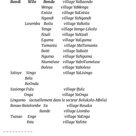
Bondi Wilo Bondo
village YaBaondo
Wenga village YaWenga
Enisia village YaEnisia
Ngandi village YaNgandi
Losemba Boila village YaBoila
Tenge village Itenge-Likolo
Nzali village YaNzali
Eguma village YaEguma
Tumania village MoTumania
Boiti village YaBoiti
Nguma village YaNguma
Ntumelase village YaboTumelase
Boleso village YaBoleso
Seloye Singo village YaLisingo
Bela
BoOnda
Susienge Fulu village Ifulu
Onga village YaOnga
Lingomo (actuellement dans le secteur Bolukolo-Mbila)
Bosaa-Botolombe Sa village Bosaka
Bande village Liombo
Tsasao Enge village YaEnga
Feta village YaFeta
- - - - - - - - - -