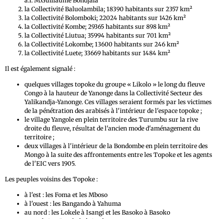
a.i. M.Guillaume Bondjala
la Collectivité Baluolambila; 18390 habitants sur 2357 km²
la Collectivité Bolomboki; 22024 habitants sur 1426 km²
la Collectivité Kombe; 29365 habitants sur 898 km²
la Collectivité Liutua; 35994 habitants sur 701 km²
la Collectivité Lokombe; 13600 habitants sur 246 km²
la Collectivité Luete; 33669 habitants sur 1484 km²
Il est également signalé :
quelques villages topoke du groupe « Likolo » le long du fleuve
Congo à la hauteur de Yanonge dans la Collectivité Secteur des
Yalikandja-Yanonge. Ces villages seraient formés par les victimes
de la pénétration des arabisés à l'intérieur de l'espace topoke ;
le village Yangole en plein territoire des Turumbu sur la rive
droite du fleuve, résultat de l'ancien mode d'aménagement du
territoire ;
deux villages à l'intérieur de la Bondombe en plein territoire des
Mongo à la suite des affrontements entre les Topoke et les agents
de l'EIC vers 1905.
Les peuples voisins des Topoke :
à l'est : les Foma et les Mboso
à l'ouest : les Bangando à Yahuma
au nord : les Lokele à Isangi et les Basoko à Basoko