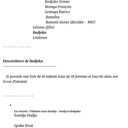
Bodjoko Simon
Bisinga François
Geninga Patrice
Bataéley
Botwele léonie (décédée - 1967)
Gésimo (fille)
Bodjoko
Litalema
- - - - - - - - - -
Descendance de Bodjoko
-------------------------------
Je possède une liste de 61 enfants issus de 18 femmes et inscrits dans son
livret d’identité.
- - - - - - - - - - -
En résumé : Filiation entre Eondja - Ondja et Bodjoko:
Eondja Ondja
Ipoke (Eso)