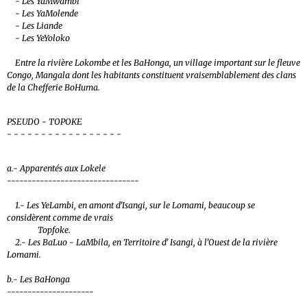
- Les YaMwambi
- Les YaMolende
- Les Liande
- Les YeYoloko
Entre la rivière Lokombe et les BaHonga, un village important sur le fleuve
Congo, Mangala dont les habitants constituent vraisemblablement des clans
de la Chefferie BoHuma.
PSEUDO - TOPOKE
- - - - - - - - - - - - - - - - -
a.- Apparentés aux Lokele
--------------------------------
1.- Les YeLambi, en amont d’Isangi, sur le Lomami, beaucoup se
considèrent comme de vrais
Topfoke.
2.- Les BaLuo - LaMbila, en Territoire d’ Isangi, à l’Ouest de la rivière
Lomami.
b.- Les BaHonga
---------------------