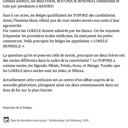
comme auteurs, les deux frères, BOTUMA et BOSONGO, condamnés et
tués par pendaison à BASOKO.
Face à ces actes, les Belges qualifiaient les TOPOKE des canibalistes.
Ainsi, l’homme blanc n’était pas du tout tendre envers eux suite à leur
agressivité.
Par contre les LOKELE étaient admirés par les blancs. On les voyaient
fréquenter les premières écoles médicales, ils exerçaient les petits
commerces. Voilà pourquoi les belges les appelaient « LOKELE
MONDELE ».
La question qu’on se pose est celle de savoir, pourquoi ces deux frères ont
des oncles différents dans le cadre de la convivialité ?. Le TOPOKE a
comme oncles, les Ngando, Mbole, Tetela, Kusu, et Mongo. Tandis-que
les LOKELE leurs oncles sont les Soko, et Mbuza.
Actuellement cette confusion est au centre d’un débat auprès de la
nouvelle génération, plongeant ainsi ces deux communautés dans un
bras de fer sur le plan foncier.
Depeches de la Tshopo
Date de dernière mise à jour : Wednesday, 06 February 2019