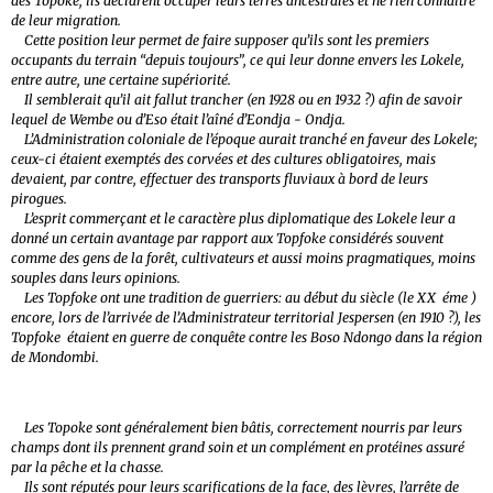
des Topoke; ils déclarent occuper leurs terres ancestrales et ne rien connaître
de leur migration.
Cette position leur permet de faire supposer qu’ils sont les premiers
occupants du terrain “depuis toujours”, ce qui leur donne envers les Lokele,
entre autre, une certaine supériorité.
Il semblerait qu’il ait fallut trancher (en 1928 ou en 1932 ?) afin de savoir
lequel de Wembe ou d’Eso était l’aîné d’Eondja - Ondja.
L’Administration coloniale de l’époque aurait tranché en faveur des Lokele;
ceux-ci étaient exemptés des corvées et des cultures obligatoires, mais
devaient, par contre, effectuer des transports fluviaux à bord de leurs
pirogues.
L’esprit commerçant et le caractère plus diplomatique des Lokele leur a
donné un certain avantage par rapport aux Topfoke considérés souvent
comme des gens de la forêt, cultivateurs et aussi moins pragmatiques, moins
souples dans leurs opinions.
Les Topfoke ont une tradition de guerriers: au début du siècle (le XX éme )
encore, lors de l’arrivée de l’Administrateur territorial Jespersen (en 1910 ?), les
Topfoke étaient en guerre de conquête contre les Boso Ndongo dans la région
de Mondombi.
Les Topoke sont généralement bien bâtis, correctement nourris par leurs
champs dont ils prennent grand soin et un complément en protéines assuré
par la pêche et la chasse.
Ils sont réputés pour leurs scarifications de la face, des lèvres, l’arrête de