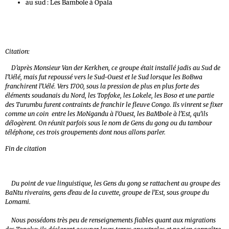
au sud : Les Bambole à Opala
Citation:
D’après Monsieur Van der Kerkhen, ce groupe était installé jadis au Sud de
l’Uélé, mais fut repoussé vers le Sud-Ouest et le Sud lorsque les BoBwa
franchirent l’Uélé. Vers 1700, sous la pression de plus en plus forte des
éléments soudanais du Nord, les Topfoke, les Lokele, les Boso et une partie
des Turumbu furent contraints de franchir le fleuve Congo. Ils vinrent se fixer
comme un coin entre les MoNgandu à l’Ouest, les BaMbole à l’Est, qu’ils
délogèrent. On réunit parfois sous le nom de Gens du gong ou du tambour
téléphone, ces trois groupements dont nous allons parler.
Fin de citation
Du point de vue linguistique, les Gens du gong se rattachent au groupe des
BaNtu riverains, gens d’eau de la cuvette, groupe de l’Est, sous groupe du
Lomami.
Nous possédons très peu de renseignements fiables quant aux migrations