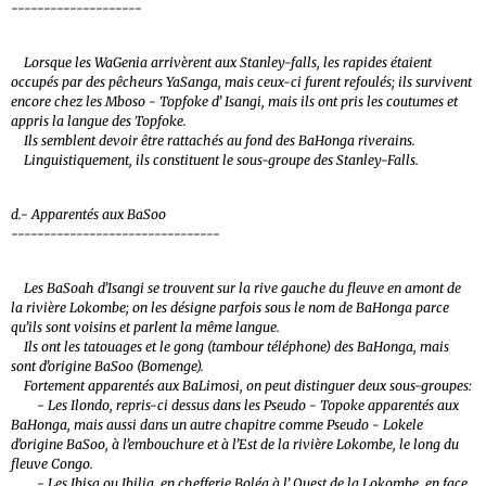
--------------------
Lorsque les WaGenia arrivèrent aux Stanley-falls, les rapides étaient
occupés par des pêcheurs YaSanga, mais ceux-ci furent refoulés; ils survivent
encore chez les Mboso - Topfoke d’ Isangi, mais ils ont pris les coutumes et
appris la langue des Topfoke.
Ils semblent devoir être rattachés au fond des BaHonga riverains.
Linguistiquement, ils constituent le sous-groupe des Stanley-Falls.
d.- Apparentés aux BaSoo
--------------------------------
Les BaSoah d’Isangi se trouvent sur la rive gauche du fleuve en amont de
la rivière Lokombe; on les désigne parfois sous le nom de BaHonga parce
qu’ils sont voisins et parlent la même langue.
Ils ont les tatouages et le gong (tambour téléphone) des BaHonga, mais
sont d’origine BaSoo (Bomenge).
Fortement apparentés aux BaLimosi, on peut distinguer deux sous-groupes:
- Les Ilondo, repris-ci dessus dans les Pseudo - Topoke apparentés aux
BaHonga, mais aussi dans un autre chapitre comme Pseudo - Lokele
d’origine BaSoo, à l’embouchure et à l’Est de la rivière Lokombe, le long du
fleuve Congo.
- Les Ibisa ou Ibilia, en chefferie Boléa à l’ Ouest de la Lokombe, en face