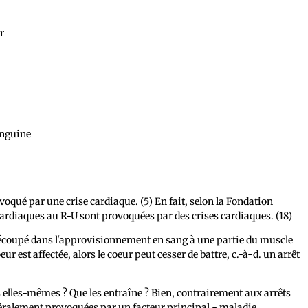
r
anguine
oqué par une crise cardiaque. (5) En fait, selon la Fondation
cardiaques au R-U sont provoquées par des crises cardiaques. (18)
écoupé dans l'approvisionnement en sang à une partie du muscle
r est affectée, alors le coeur peut cesser de battre, c.-à-d. un arrêt
 elles-mêmes ? Que les entraîne ? Bien, contrairement aux arrêts
néralement provoquées par un facteur principal - maladie