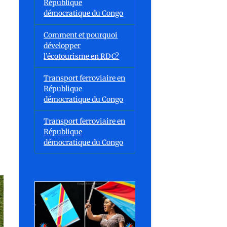
République
démocratique du Congo
Comment et pourquoi
développer
l’écotourisme en RDC?
Transport ferroviaire en
République
démocratique du Congo
Transport ferroviaire en
République
démocratique du Congo