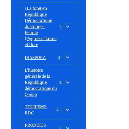
ℹ️ La foret en
République
Démocratique
du Congo :
15
Peuple
(Pygmées) faune
et flore
DIASPORA
2
L'histoire
générale de la
République
30
démocratique du
Congo
TOURISME
43
RDC
PRODUITS
3