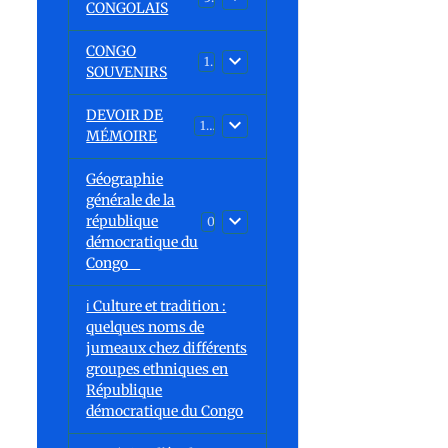
CONGOLAIS
CONGO
1
SOUVENIRS
DEVOIR DE
13
MÉMOIRE
Géographie
générale de la
république
0
démocratique du
Congo
ℹ️ Culture et tradition :
quelques noms de
jumeaux chez différents
groupes ethniques en
République
démocratique du Congo