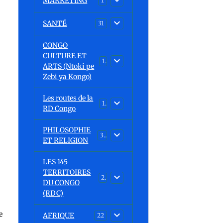
MARKETING
1
SANTÉ
31
CONGO
CULTURE ET
15
ARTS (Ntoki pe
Zebi ya Kongo)
Les routes de la
1
RD Congo
PHILOSOPHIE
32
ET RELIGION
LES 145
TERRITOIRES
23
DU CONGO
(RDC)
e
AFRIQUE
22