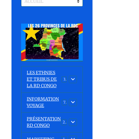
LES ETHNIES
ET TRIBUS DE
37
LA RD CONGO
INFORMATION
7
VOYAGE
PRÉSENTATION
23
RD CONGO