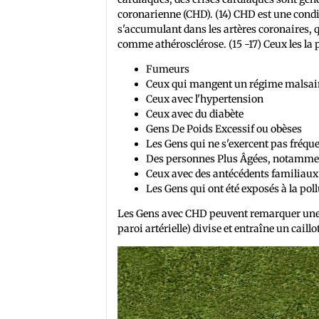
coronarienne (CHD). (14) CHD est une condi
s'accumulant dans les artères coronaires, 
comme athérosclérose. (15 -17) Ceux les l
Fumeurs
Ceux qui mangent un régime malsain 
Ceux avec l'hypertension
Ceux avec du diabète
Gens De Poids Excessif ou obèses
Les Gens qui ne s'exercent pas fré
Des personnes Plus Âgées, notamme
Ceux avec des antécédents familiaux
Les Gens qui ont été exposés à la pollut
Les Gens avec CHD peuvent remarquer une c
paroi artérielle) divise et entraîne un cail