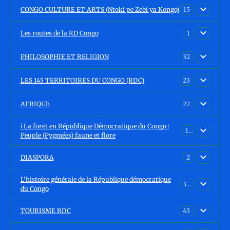
CONGO CULTURE ET ARTS (Ntoki pe Zebi ya Kongo)
15
Les routes de la RD Congo
1
PHILOSOPHIE ET RELIGION
32
LES 145 TERRITOIRES DU CONGO (RDC)
23
AFRIQUE
22
ℹ️ La foret en République Démocratique du Congo :
15
Peuple (Pygmées) faune et flore
DIASPORA
2
L'histoire générale de la République démocratique
30
du Congo
TOURISME RDC
43