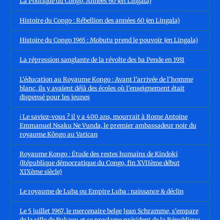
La Politique du Congo, Années 60 (en Lingala)
Histoire du Congo : Rébellion des années 60 (en Lingala)
Histoire du Congo 1965 : Mobutu prend le pouvoir (en Lingala)
La répression sanglante de la révolte des ba Pende en 1931
L'éducation au Royaume Kongo : Avant l'arrivée de l'homme
blanc, ils y avaient déjà des écoles où l'enseignement était
dispensé pour les jeunes
ℹ️ Le saviez-vous ? il y a 400 ans, mourrait à Rome Antoine
Emmanuel Nsaku Ne Vunda, le premier ambassadeur noir du
royaume Kôngo au Vatican
Royaume Kongo : Étude des restes humains de Kindoki
(République démocratique du Congo, fin XVIIème début
XIXème siècle)
Le royaume de Luba ou Empire Luba : naissance & déclin
Le 5 juillet 1967, le mercenaire belge Jean Schramme, s'empare
de la ville de Bukavu et se proclame président de la République