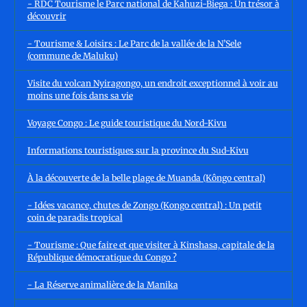
- RDC Tourisme le Parc national de Kahuzi-Biega : Un trésor à
découvrir
- Tourisme & Loisirs : Le Parc de la vallée de la N’Sele
(commune de Maluku)
Visite du volcan Nyiragongo, un endroit exceptionnel à voir au
moins une fois dans sa vie
Voyage Congo : Le guide touristique du Nord-Kivu
Informations touristiques sur la province du Sud-Kivu
À la découverte de la belle plage de Muanda (Kôngo central)
- Idées vacance, chutes de Zongo (Kongo central) : Un petit
coin de paradis tropical
- Tourisme : Que faire et que visiter à Kinshasa, capitale de la
République démocratique du Congo ?
- La Réserve animalière de la Manika