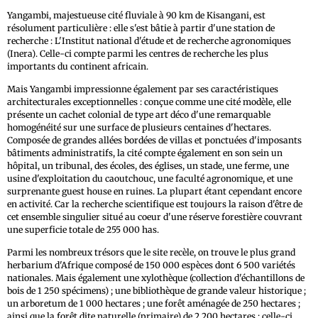
Yangambi, majestueuse cité fluviale à 90 km de Kisangani, est
résolument particulière : elle s'est bâtie à partir d'une station de
recherche : L'Institut national d'étude et de recherche agronomiques
(Inera). Celle-ci compte parmi les centres de recherche les plus
importants du continent africain.
Mais Yangambi impressionne également par ses caractéristiques
architecturales exceptionnelles : conçue comme une cité modèle, elle
présente un cachet colonial de type art déco d'une remarquable
homogénéité sur une surface de plusieurs centaines d'hectares.
Composée de grandes allées bordées de villas et ponctuées d'imposants
bâtiments administratifs, la cité compte également en son sein un
hôpital, un tribunal, des écoles, des églises, un stade, une ferme, une
usine d'exploitation du caoutchouc, une faculté agronomique, et une
surprenante guest house en ruines. La plupart étant cependant encore
en activité. Car la recherche scientifique est toujours la raison d'être de
cet ensemble singulier situé au coeur d'une réserve forestière couvrant
une superficie totale de 255 000 has.
Parmi les nombreux trésors que le site recèle, on trouve le plus grand
herbarium d'Afrique composé de 150 000 espèces dont 6 500 variétés
nationales. Mais également une xylothèque (collection d'échantillons de
bois de 1 250 spécimens) ; une bibliothèque de grande valeur historique ;
un arboretum de 1 000 hectares ; une forêt aménagée de 250 hectares ;
ainsi que la forêt dite naturelle (primaire) de 2 200 hectares ; celle-ci