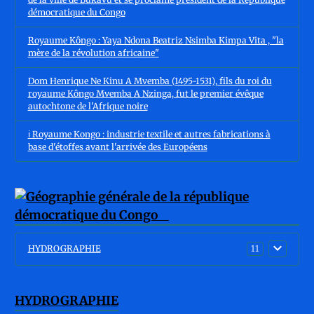
démocratique du Congo
Royaume Kôngo : Yaya Ndona Beatriz Nsimba Kimpa Vita , "la
mère de la révolution africaine"
Dom Henrique Ne Kinu A Mvemba (1495-1531), fils du roi du
royaume Kôngo Mvemba A Nzinga, fut le premier évêque
autochtone de l'Afrique noire
ℹ️ Royaume Kongo : industrie textile et autres fabrications à
base d'étoffes avant l'arrivée des Européens
HYDROGRAPHIE
11
HYDROGRAPHIE