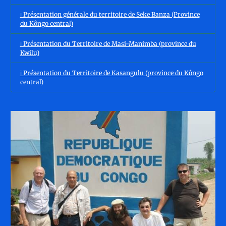
ℹ️ Présentation générale du territoire de Seke Banza (Province
du Kôngo central)
ℹ️ Présentation du Territoire de Masi-Manimba (province du
Kwilu)
ℹ️ Présentation du Territoire de Kasangulu (province du Kôngo
central)