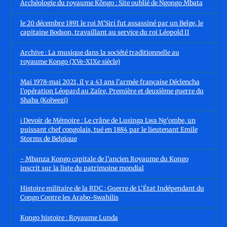
Archéologie du royaume Kôngo : Site oublié de Ngongo Mbata
le 20 décembre 1891 le roi M'Siri fut assassiné par un Belge, le
capitaine Bodson, travaillant au service du roi Léopold II
Archive : La musique dans la société traditionnelle au
royaume Kongo (XVe-XIXe siècle)
Mai 1978-mai 2021, il y a 43 ans l'armée française Déclencha
l'opération Léopard au Zaïre, Première et deuxième guerre du
Shaba (Kolwezi)
ℹ️ Devoir de Mémoire : Le crâne de Lusinga Lwa Ng'ombe, un
puissant chef congolais, tué en 1884 par le lieutenant Emile
Storms de Belgique
- Mbanza Kongo capitale de l’ancien Royaume du Kongo
inscrit sur la liste du patrimoine mondial
Histoire militaire de la RDC : Guerre de L'État Indépendant du
Congo Contre les Arabo-Swahilis
Kongo histoire : Royaume Lunda