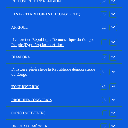
PHILOSOPHIE ET RELIGION
32
LES 145 TERRITOIRES DU CONGO (RDC)
23
AFRIQUE
22
ℹ️ La foret en République Démocratique du Congo :
15
Peuple (Pygmées) faune et flore
DIASPORA
2
L'histoire générale de la République démocratique
30
du Congo
TOURISME RDC
43
PRODUITS CONGOLAIS
3
CONGO SOUVENIRS
1
DEVOIR DE MÉMOIRE
13