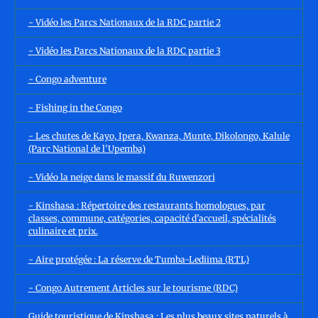
- Vidéo les Parcs Nationaux de la RDC partie 2
- Vidéo les Parcs Nationaux de la RDC partie 3
- Congo adventure
- Fishing in the Congo
- Les chutes de Kayo, Ipera, Kwanza, Munte, Dikolongo, Kalule
(Parc National de l'Upemba)
- Vidéo la neige dans le massif du Ruwenzori
- Kinshasa : Répertoire des restaurants homologues, par
classes, commune, catégories, capacité d’accueil, spécialités
culinaire et prix.
- Aire protégée : La réserve de Tumba-Lediima (RTL)
- Congo Autrement Articles sur le tourisme (RDC)
Guide touristique de Kinshasa : Les plus beaux sites naturels à