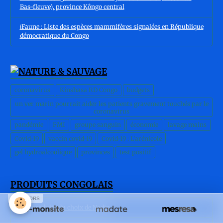
Bas-fleuve), province Kôngo central
ℹ️Faune : Liste des espèces mammifères signalées en République
démocratique du Congo
coronavirus
Kinshasa RD Congo
budgets
un ver marin pourrait aider les patients gravement touchés par le
coronavirus
pandémie
FMI
groupe sanguin
économie
lavage mains
Covid-19
vaccin covid-19
Covid-19 : L'arénicole
gel hydroalcoolique
provinces
test positif
PRODUITS CONGOLAIS
SPONSORS
Les produits du choix de Nadin