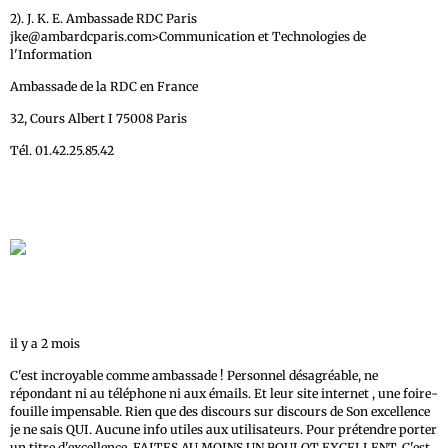
2). J. K. E. Ambassade RDC Paris
jke@ambardcparis.com>Communication et Technologies de
l'Information
Ambassade de la RDC en France
32, Cours Albert I 75008 Paris
Tél. 01.42.25.85.42
Ha nonym
1 avis
il y a 2 mois
C'est incroyable comme ambassade ! Personnel désagréable, ne
répondant ni au téléphone ni aux émails. Et leur site internet , une foire-
fouille impensable. Rien que des discours sur discours de Son excellence
je ne sais QUI. Aucune info utiles aux utilisateurs. Pour prétendre porter
un titre d'excellence, FAITES AU MOINS UN BOULOT EXCELLENT. C'est