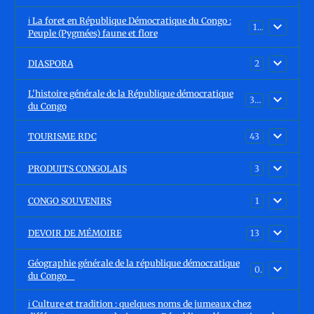
ℹ️ La foret en République Démocratique du Congo :
15
Peuple (Pygmées) faune et flore
DIASPORA
2
L'histoire générale de la République démocratique
30
du Congo
TOURISME RDC
43
PRODUITS CONGOLAIS
3
CONGO SOUVENIRS
1
DEVOIR DE MÉMOIRE
13
Géographie générale de la république démocratique
0
du Congo
ℹ️ Culture et tradition : quelques noms de jumeaux chez