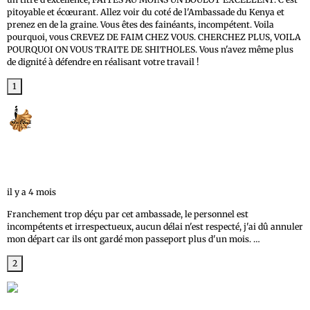
pitoyable et écœurant. Allez voir du coté de l'Ambassade du Kenya et
prenez en de la graine. Vous êtes des fainéants, incompétent. Voila
pourquoi, vous CREVEZ DE FAIM CHEZ VOUS. CHERCHEZ PLUS, VOILA
POURQUOI ON VOUS TRAITE DE SHITHOLES. Vous n'avez même plus
de dignité à défendre en réalisant votre travail !
1
Shine Etnik
1 avis
il y a 4 mois
Franchement trop déçu par cet ambassade, le personnel est
incompétents et irrespectueux, aucun délai n'est respecté, j'ai dû annuler
mon départ car ils ont gardé mon passeport plus d'un mois. …
Plus
2
Pika Lu