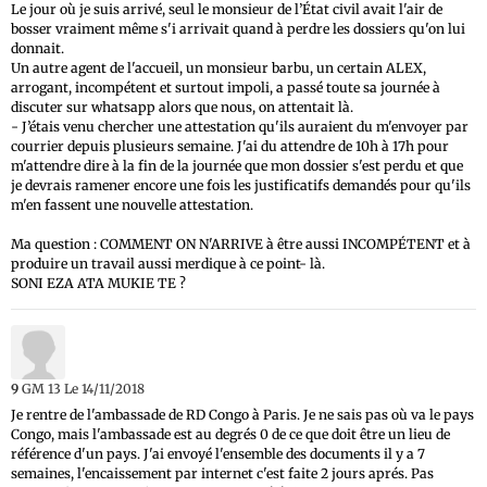
Le jour où je suis arrivé, seul le monsieur de l’État civil avait l'air de
bosser vraiment même s'i arrivait quand à perdre les dossiers qu'on lui
donnait.
Un autre agent de l'accueil, un monsieur barbu, un certain ALEX,
arrogant, incompétent et surtout impoli, a passé toute sa journée à
discuter sur whatsapp alors que nous, on attentait là.
- J’étais venu chercher une attestation qu'ils auraient du m'envoyer par
courrier depuis plusieurs semaine. J'ai du attendre de 10h à 17h pour
m'attendre dire à la fin de la journée que mon dossier s'est perdu et que
je devrais ramener encore une fois les justificatifs demandés pour qu'ils
m'en fassent une nouvelle attestation.
Ma question : COMMENT ON N'ARRIVE à être aussi INCOMPÉTENT et à
produire un travail aussi merdique à ce point- là.
SONI EZA ATA MUKIE TE ?
9
GM 13
Le 14/11/2018
Je rentre de l'ambassade de RD Congo à Paris. Je ne sais pas où va le pays
Congo, mais l'ambassade est au degrés 0 de ce que doit être un lieu de
référence d'un pays. J'ai envoyé l'ensemble des documents il y a 7
semaines, l'encaissement par internet c'est faite 2 jours aprés. Pas