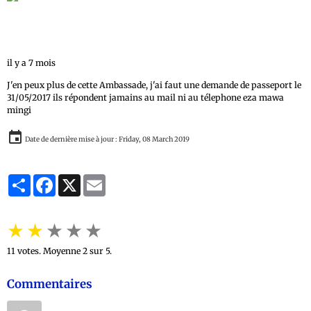
MANZINGA Dada
1 avis
il y a 7 mois
J'en peux plus de cette Ambassade, j'ai faut une demande de passeport le
31/05/2017 ils répondent jamains au mail ni au télephone eza mawa
mingi
Date de dernière mise à jour : Friday, 08 March 2019
Partager
Facebook
X
Email
★
★
★
★
★
11
votes. Moyenne
2
sur 5.
Commentaires