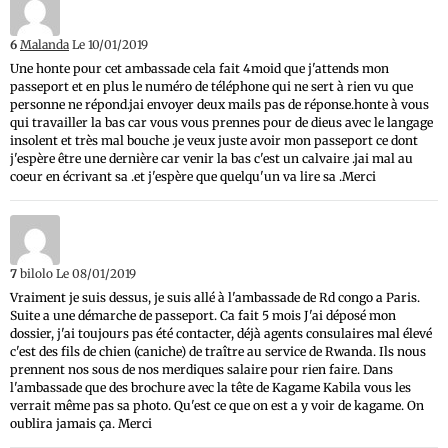
6
Malanda
Le 10/01/2019
Une honte pour cet ambassade cela fait 4moid que j'attends mon
passeport et en plus le numéro de téléphone qui ne sert à rien vu que
personne ne répond.jai envoyer deux mails pas de réponse.honte à vous
qui travailler la bas car vous vous prennes pour de dieus avec le langage
insolent et très mal bouche .je veux juste avoir mon passeport ce dont
j'espère être une dernière car venir la bas c'est un calvaire .jai mal au
coeur en écrivant sa .et j'espère que quelqu'un va lire sa .Merci
7
bilolo
Le 08/01/2019
Vraiment je suis dessus, je suis allé à l'ambassade de Rd congo a Paris.
Suite a une démarche de passeport. Ca fait 5 mois J'ai déposé mon
dossier, j'ai toujours pas été contacter, déjà agents consulaires mal élevé
c'est des fils de chien (caniche) de traître au service de Rwanda. Ils nous
prennent nos sous de nos merdiques salaire pour rien faire. Dans
l'ambassade que des brochure avec la tête de Kagame Kabila vous les
verrait même pas sa photo. Qu'est ce que on est a y voir de kagame. On
oublira jamais ça. Merci