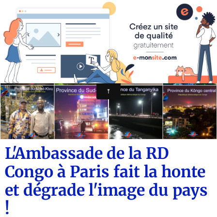
CONGO AUTREMENT.COM
L'Ambassade de la RD
Congo à Paris fait la honte
et dégrade l'image du pays
!