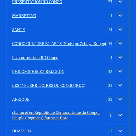
PRÉSENTATION RD CONGO
23
MARKETING
1
SANTÉ
31
CONGO CULTURE ET ARTS (Ntoki pe Zebi ya Kongo)
15
Les routes de la RD Congo
1
PHILOSOPHIE ET RELIGION
32
LES 145 TERRITOIRES DU CONGO (RDC)
23
AFRIQUE
22
ℹ️ La foret en République Démocratique du Congo :
15
Peuple (Pygmées) faune et flore
DIASPORA
2