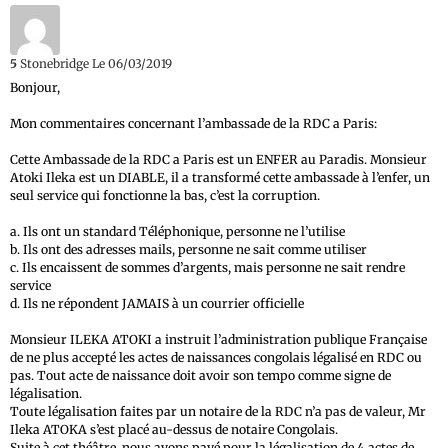
5
Stonebridge
Le 06/03/2019
Bonjour,
Mon commentaires concernant l’ambassade de la RDC a Paris:
Cette Ambassade de la RDC a Paris est un ENFER au Paradis. Monsieur
Atoki Ileka est un DIABLE, il a transformé cette ambassade à l’enfer, un
seul service qui fonctionne la bas, c’est la corruption.
a. Ils ont un standard Téléphonique, personne ne l’utilise
b. Ils ont des adresses mails, personne ne sait comme utiliser
c. Ils encaissent de sommes d’argents, mais personne ne sait rendre
service
d. Ils ne répondent JAMAIS à un courrier officielle
Monsieur ILEKA ATOKI a instruit l’administration publique Française
de ne plus accepté les actes de naissances congolais légalisé en RDC ou
pas. Tout acte de naissance doit avoir son tempo comme signe de
légalisation.
Toute légalisation faites par un notaire de la RDC n’a pas de valeur, Mr
Ileka ATOKA s’est placé au-dessus de notaire Congolais.
Suite à cet théâtre, nous avons payé pour la légalisation de 4 actes de