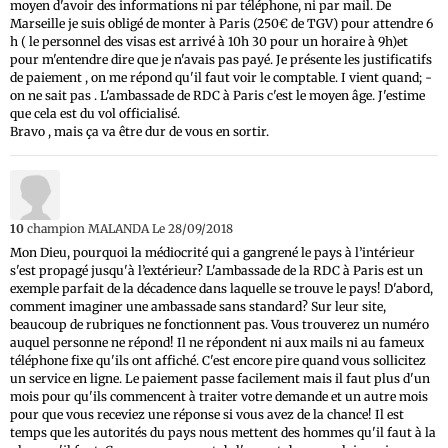
moyen d'avoir des informations ni par téléphone, ni par mail. De
Marseille je suis obligé de monter à Paris (250€ de TGV) pour attendre 6
h ( le personnel des visas est arrivé à 10h 30 pour un horaire à 9h)et
pour m'entendre dire que je n'avais pas payé. Je présente les justificatifs
de paiement , on me répond qu'il faut voir le comptable. I vient quand; -
on ne sait pas . L'ambassade de RDC à Paris c'est le moyen âge. J'estime
que cela est du vol officialisé.
Bravo , mais ça va être dur de vous en sortir.
10
champion MALANDA
Le 28/09/2018
Mon Dieu, pourquoi la médiocrité qui a gangrené le pays à l’intérieur
s'est propagé jusqu'à l’extérieur? L'ambassade de la RDC à Paris est un
exemple parfait de la décadence dans laquelle se trouve le pays! D'abord,
comment imaginer une ambassade sans standard? Sur leur site,
beaucoup de rubriques ne fonctionnent pas. Vous trouverez un numéro
auquel personne ne répond! Il ne répondent ni aux mails ni au fameux
téléphone fixe qu'ils ont affiché. C'est encore pire quand vous sollicitez
un service en ligne. Le paiement passe facilement mais il faut plus d'un
mois pour qu'ils commencent à traiter votre demande et un autre mois
pour que vous receviez une réponse si vous avez de la chance! Il est
temps que les autorités du pays nous mettent des hommes qu'il faut à la