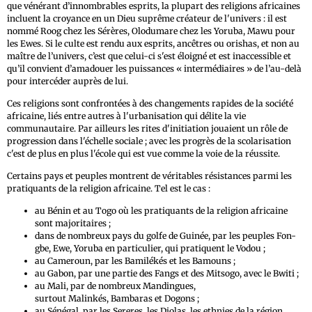
que vénérant d’innombrables esprits, la plupart des religions africaines
incluent la croyance en un Dieu suprême créateur de l'univers : il est
nommé Roog chez les Sérères, Olodumare chez les Yoruba, Mawu pour
les Ewes. Si le culte est rendu aux esprits, ancêtres ou orishas, et non au
maître de l’univers, c’est que celui-ci s'est éloigné et est inaccessible et
qu’il convient d’amadouer les puissances « intermédiaires » de l’au-delà
pour intercéder auprès de lui.
Ces religions sont confrontées à des changements rapides de la société
africaine, liés entre autres à l'urbanisation qui délite la vie
communautaire. Par ailleurs les rites d'initiation jouaient un rôle de
progression dans l'échelle sociale ; avec les progrès de la scolarisation
c'est de plus en plus l'école qui est vue comme la voie de la réussite.
Certains pays et peuples montrent de véritables résistances parmi les
pratiquants de la religion africaine. Tel est le cas :
au Bénin et au Togo où les pratiquants de la religion africaine
sont majoritaires ;
dans de nombreux pays du golfe de Guinée, par les peuples Fon-
gbe, Ewe, Yoruba en particulier, qui pratiquent le Vodou ;
au Cameroun, par les Bamilékés et les Bamouns ;
au Gabon, par une partie des Fangs et des Mitsogo, avec le Bwiti ;
au Mali, par de nombreux Mandingues,
surtout Malinkés, Bambaras et Dogons ;
au Sénégal, par les Sereres, les Diolas, les ethnies de la région