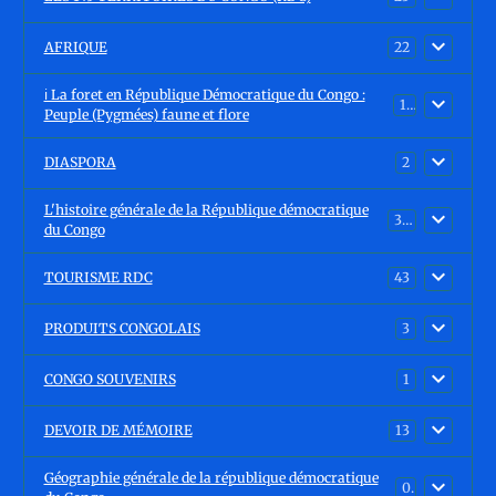
AFRIQUE
22
ℹ️ La foret en République Démocratique du Congo :
15
Peuple (Pygmées) faune et flore
DIASPORA
2
L'histoire générale de la République démocratique
30
du Congo
TOURISME RDC
43
PRODUITS CONGOLAIS
3
CONGO SOUVENIRS
1
DEVOIR DE MÉMOIRE
13
Géographie générale de la république démocratique
0