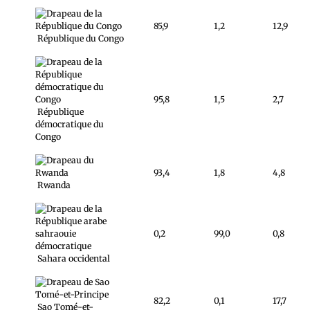
85,9
1,2
12,9
République du Congo
95,8
1,5
2,7
République
démocratique du
Congo
93,4
1,8
4,8
Rwanda
0,2
99,0
0,8
Sahara occidental
82,2
0,1
17,7
Sao Tomé-et-