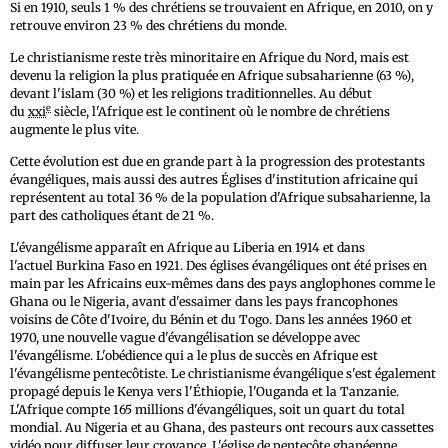
Si en 1910, seuls 1 % des chrétiens se trouvaient en Afrique, en 2010, on y
retrouve environ 23 % des chrétiens du monde.
Le christianisme reste très minoritaire en Afrique du Nord, mais est
devenu la religion la plus pratiquée en Afrique subsaharienne (63 %),
devant l'islam (30 %) et les religions traditionnelles. Au début
e
du
xxi
siècle, l'Afrique est le continent où le nombre de chrétiens
augmente le plus vite.
Cette évolution est due en grande part à la progression des protestants
évangéliques, mais aussi des autres Églises d'institution africaine qui
représentent au total 36 % de la population d'Afrique subsaharienne, la
part des catholiques étant de 21 %.
L'évangélisme apparaît en Afrique au Liberia en 1914 et dans
l'actuel Burkina Faso en 1921. Des églises évangéliques ont été prises en
main par les Africains eux-mêmes dans des pays anglophones comme le
Ghana ou le Nigeria, avant d'essaimer dans les pays francophones
voisins de Côte d'Ivoire, du Bénin et du Togo. Dans les années 1960 et
1970, une nouvelle vague d'évangélisation se développe avec
l'évangélisme. L'obédience qui a le plus de succès en Afrique est
l'évangélisme pentecôtiste. Le christianisme évangélique s'est également
propagé depuis le Kenya vers l'Éthiopie, l'Ouganda et la Tanzanie.
L'Afrique compte 165 millions d'évangéliques, soit un quart du total
mondial. Au Nigeria et au Ghana, des pasteurs ont recours aux cassettes
vidéo pour diffuser leur croyance. L'église de pentecôte ghanéenne