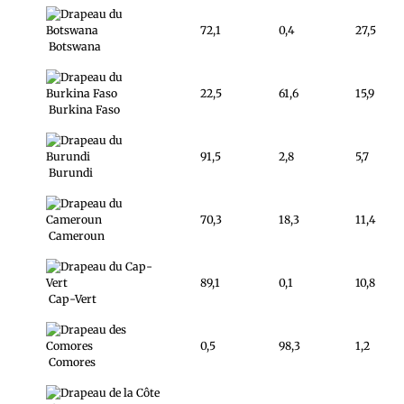
72,1
0,4
27,5
Botswana
22,5
61,6
15,9
Burkina Faso
91,5
2,8
5,7
Burundi
70,3
18,3
11,4
Cameroun
89,1
0,1
10,8
Cap-Vert
0,5
98,3
1,2
Comores