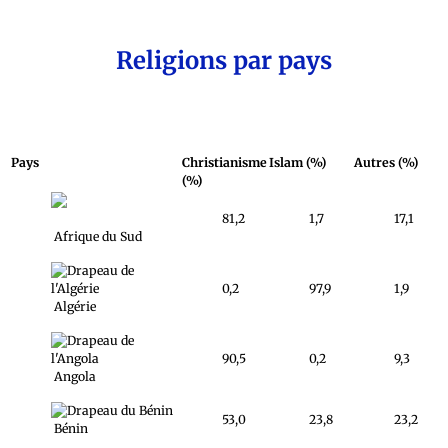
Religions par pays
Pays
Christianisme
Islam (%)
Autres (%)
(%)
81,2
1,7
17,1
Afrique du Sud
0,2
97,9
1,9
Algérie
90,5
0,2
9,3
Angola
53,0
23,8
23,2
Bénin