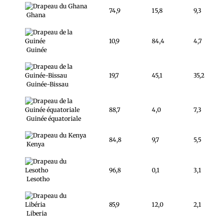
74,9
15,8
9,3
Ghana
10,9
84,4
4,7
Guinée
19,7
45,1
35,2
Guinée-Bissau
88,7
4,0
7,3
Guinée équatoriale
84,8
9,7
5,5
Kenya
96,8
0,1
3,1
Lesotho
85,9
12,0
2,1
Liberia