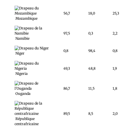
56,7
18,0
25,3
Mozambique
97,5
0,3
2,2
Namibie
0,8
98,4
0,8
Niger
49,3
48,8
1,9
Nigeria
86,7
11,5
1,8
Ouganda
89,5
8,5
2,0
République
centrafricaine