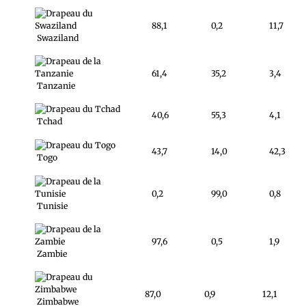
88,1
0,2
11,7
Swaziland
61,4
35,2
3,4
Tanzanie
40,6
55,3
4,1
Tchad
43,7
14,0
42,3
Togo
0,2
99,0
0,8
Tunisie
97,6
0,5
1,9
Zambie
87,0
0,9
12,1
Zimbabwe