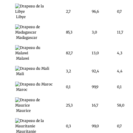
2,7
96,6
0,7
Libye
85,3
3,0
11,7
Madagascar
82,7
13,0
4,3
Malawi
3,2
92,4
4,4
Mali
0,1
99,9
0,1
Maroc
25,3
16,7
58,0
Maurice
0,3
99,0
0,7
Mauritanie