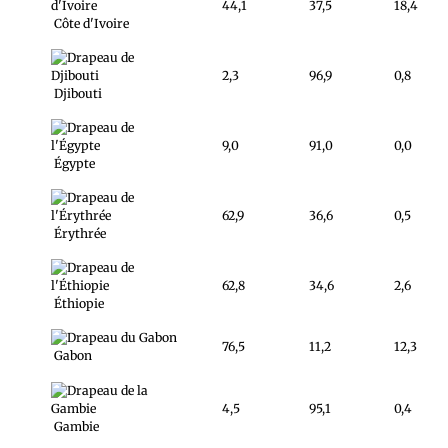
44,1
37,5
18,4
Côte d'Ivoire
2,3
96,9
0,8
Djibouti
9,0
91,0
0,0
Égypte
62,9
36,6
0,5
Érythrée
62,8
34,6
2,6
Éthiopie
76,5
11,2
12,3
Gabon
4,5
95,1
0,4
Gambie