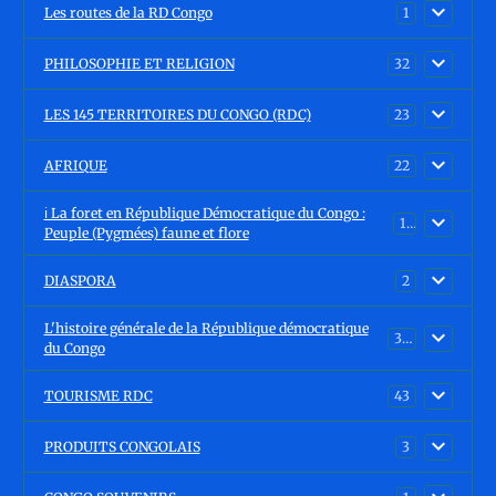
Les routes de la RD Congo
1
PHILOSOPHIE ET RELIGION
32
LES 145 TERRITOIRES DU CONGO (RDC)
23
AFRIQUE
22
ℹ️ La foret en République Démocratique du Congo :
15
Peuple (Pygmées) faune et flore
DIASPORA
2
L'histoire générale de la République démocratique
30
du Congo
TOURISME RDC
43
PRODUITS CONGOLAIS
3