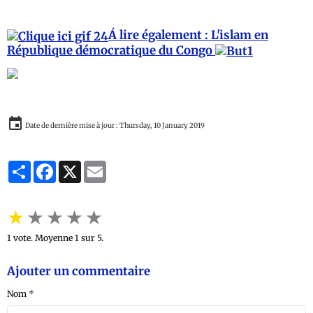
Á lire également : L'islam en
République démocratique du Congo
Date de dernière mise à jour : Thursday, 10 January 2019
Partager
Facebook
X
Email
★
★
★
★
★
1
vote. Moyenne
1
sur 5.
Ajouter un commentaire
Nom