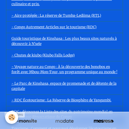
culinaire et prix.
- Aire protégée : La réserve de Tumba-Lediima (RTL)
- Congo Autrement Articles sur le tourisme (RDC)
Guide touristique de Kinshasa : Les plus beaux sites naturels à
découvrir à N'sele
- Chutes de kiubo (Kiubo Falls Lodge)
- Voyage nature au Congo : À la découverte des bonobos en
forêt avec Mbou-Mon-Tour, un programme unique au monde !
- Le Parc de Kinshasa, espace de promenade et de détente de la
capitale
- RDC Écotourisme : La Réserve de Biosphère de Yangambi.
RDC : découvrez la Liste des sites du patrimoine mondial en
SPONSORS
République démocratique du Congo
Tourisme : Comment et pourquoi développer l’écotourisme en