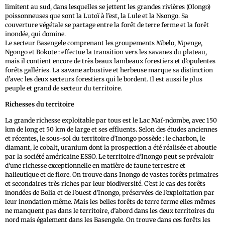
limitent au sud, dans lesquelles se jettent les grandes rivières (Olongo)
poissonneuses que sont la Lutoï à l’est, la Lule et la Nsongo. Sa
couverture végétale se partage entre la forêt de terre ferme et la forêt
inondée, qui domine.
Le secteur Basengele comprenant les groupements Mbelo, Mpenge,
Ngongo et Bokote : effectue la transition vers les savanes du plateau,
mais il contient encore de très beaux lambeaux forestiers et d’opulentes
forêts galléries. La savane arbustive et herbeuse marque sa distinction
d’avec les deux secteurs forestiers qui le bordent. Il est aussi le plus
peuple et grand de secteur du territoire.
Richesses du territoire
La grande richesse exploitable par tous est le Lac Maï-ndombe, avec 150
km de long et 50 km de large et ses effluents. Selon des études anciennes
et récentes, le sous-sol du territoire d’Inongo possède : le charbon, le
diamant, le cobalt, uranium dont la prospection a été réalisée et aboutie
par la société américaine ESSO. Le territoire d’Inongo peut se prévaloir
d’une richesse exceptionnelle en matière de faune terrestre et
halieutique et de flore. On trouve dans Inongo de vastes forêts primaires
et secondaires très riches par leur biodiversité. C’est le cas des forêts
inondées de Bolia et de l’ouest d’Inongo, préservées de l’exploitation par
leur inondation même. Mais les belles forêts de terre ferme elles mêmes
ne manquent pas dans le territoire, d’abord dans les deux territoires du
nord mais également dans les Basengele. On trouve dans ces forêts les