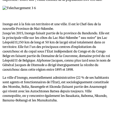
Inongo est à la fois un territoire et une ville. Il est le Chef-lieu de la
nouvelle Province de Mai-Ndombe.
Jusqu'en 2015, Inongo faisait partie de la province du Bandundu. Elle est
la principale ville sur les côtes du Lac Mai-Ndombe " eau noire" (ex Lac
Léopold II,150 km de long et 50 km de large) situé totalement dans ce
territoire. Elle fut l'un des principaux centres d'exploitation du
caoutchouc et du copal sous l'État indépendant du Congo et du Congo
Belge en faisant partie du Domaine de la Couronne, domaine privé du roi
Léopold II de Belgique. Alphonse Jacques, connu plus tard sous le nom de
Général Jacques de Dixmude a dirigé énergiquement la récolte du
caoutchouc dans cette région entre 1895 et 1898.
La ville d'Inongo, essentiellement administrative (22 % de ses habitants
sont agents et fonctionnaires de l’État), est sociologiquement constituée
des Ntomba, Bolia, Basengele et Ekonda (faisant partie des Anamongo)
qui vivent avec les Autochtones Batwa depuis toujours. Ville
cosmopolite, on y rencontre également les Basakata, Baboma, Nkundo,
Banunu-Bobangi et les Munukutuba.