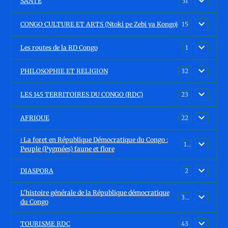
SANTÉ
31
CONGO CULTURE ET ARTS (Ntoki pe Zebi ya Kongo)
15
Les routes de la RD Congo
1
PHILOSOPHIE ET RELIGION
32
LES 145 TERRITOIRES DU CONGO (RDC)
23
AFRIQUE
22
ℹ️ La foret en République Démocratique du Congo :
15
Peuple (Pygmées) faune et flore
DIASPORA
2
L'histoire générale de la République démocratique
30
du Congo
TOURISME RDC
43