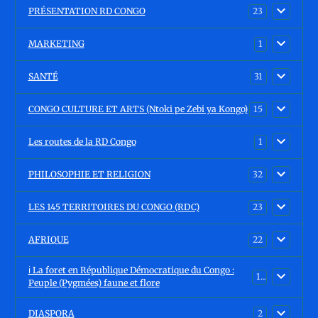
PRÉSENTATION RD CONGO
23
MARKETING
1
SANTÉ
31
CONGO CULTURE ET ARTS (Ntoki pe Zebi ya Kongo)
15
Les routes de la RD Congo
1
PHILOSOPHIE ET RELIGION
32
LES 145 TERRITOIRES DU CONGO (RDC)
23
AFRIQUE
22
ℹ️ La foret en République Démocratique du Congo :
15
Peuple (Pygmées) faune et flore
DIASPORA
2