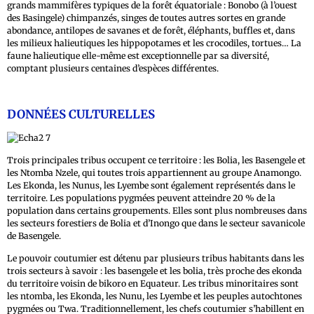
grands mammifères typiques de la forêt équatoriale : Bonobo (à l’ouest
des Basingele) chimpanzés, singes de toutes autres sortes en grande
abondance, antilopes de savanes et de forêt, éléphants, buffles et, dans
les milieux halieutiques les hippopotames et les crocodiles, tortues… La
faune halieutique elle-même est exceptionnelle par sa diversité,
comptant plusieurs centaines d’espèces différentes.
DONNÉES CULTURELLES
Trois principales tribus occupent ce territoire : les Bolia, les Basengele et
les Ntomba Nzele, qui toutes trois appartiennent au groupe Anamongo.
Les Ekonda, les Nunus, les Lyembe sont également représentés dans le
territoire. Les populations pygmées peuvent atteindre 20 % de la
population dans certains groupements. Elles sont plus nombreuses dans
les secteurs forestiers de Bolia et d’Inongo que dans le secteur savanicole
de Basengele.
Le pouvoir coutumier est détenu par plusieurs tribus habitants dans les
trois secteurs à savoir : les basengele et les bolia, très proche des ekonda
du territoire voisin de bikoro en Equateur. Les tribus minoritaires sont
les ntomba, les Ekonda, les Nunu, les Lyembe et les peuples autochtones
pygmées ou Twa. Traditionnellement, les chefs coutumier s’habillent en