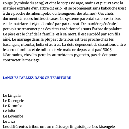
rouge (symbole du sang) et oint le corps (visage, mains et pieux) avec la
matière extraite d’un arbre dit esio ; et se promènent sans babouche (c’est
à dire proche de mbomipoku ou le seigneur des abimes). Ces chefs
dorment dans des huttes et cases. Le système parental dans ces tribus
est le matriarcat et/ou dominé par patriarcat. De manière générale, le
pouvoir se transmet par des rites traditionnels sous l’arbre de palabre.
Le père est le chef de la famille, et à sa mort, il est succédé par son fils
aîné. Le mariage dans la plupart de tribus est très proche chez les
basengele, ntomba, bolia et autres. La dote dépendent de discutions entre
les deux familles et de milieu de vie mais ne dépassant pas1500$.
Néanmoins, chez les peuples autochtones pygmées, pas de dot pour
contracter le mariage.
LANGUES PARLÉES DANS CE TERRITOIRE
Le Lingala
Le Kisengele
Le Kitomba
Le lolia
Le Loyembe
Le Twa
Les différentes tribus ont un métissage linguistique. Les kisengele,