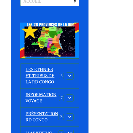
t
LES ETHNIES
ET TRIBUS DE
37
LA RD CONGO
INFORMATION
7
VOYAGE
PRÉSENTATION
23
RD CONGO