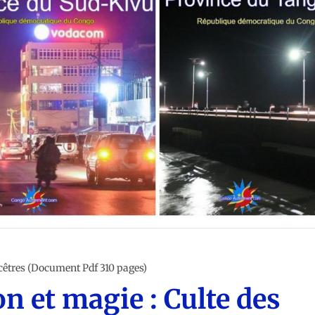
ELIGION
ncêtres (Document Pdf 310 pages)
n et magie : Culte des