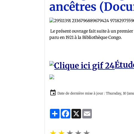
ancêtres (Docu
Le présent ouvrage fait suite à un premier 
paru en 1921 à la Bibliothèque Congo.
Étud
Date de dernière mise à jour : Thursday, 10 Jan
Partager
Facebook
X
Email
★
★
★
★
★