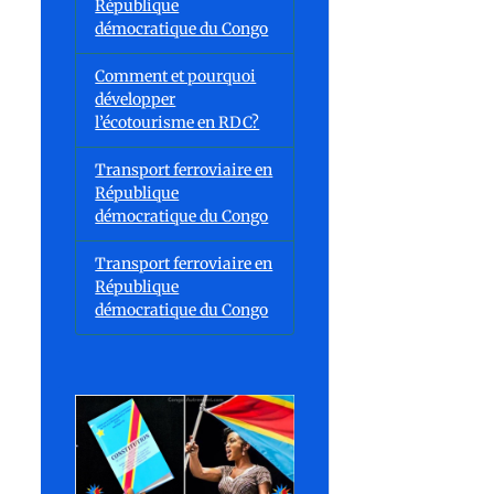
République
démocratique du Congo
Comment et pourquoi
développer
l’écotourisme en RDC?
Transport ferroviaire en
République
démocratique du Congo
Transport ferroviaire en
République
démocratique du Congo