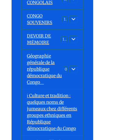
CONGOLAIS
CONGO
1
SOUVENIRS
DEVOIR DE
13
MÉMOIRE
Géographie
générale de la
république
0
démocratique du
Congo
ℹ️ Culture et tradition :
quelques noms de
jumeaux chez différents
groupes ethniques en
République
démocratique du Congo