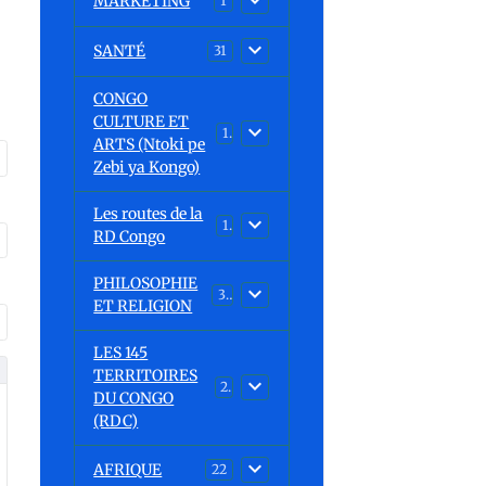
MARKETING
1
SANTÉ
31
CONGO
CULTURE ET
15
ARTS (Ntoki pe
Zebi ya Kongo)
Les routes de la
1
RD Congo
PHILOSOPHIE
32
ET RELIGION
LES 145
TERRITOIRES
23
DU CONGO
(RDC)
AFRIQUE
22