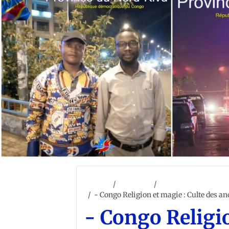
Accueil
ACCUEIL
PHILOSOPHIE ET R
- Congo Religion et magie : Culte des a
- Congo Religio