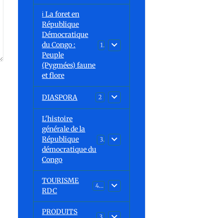
ℹ️ La foret en
République
Démocratique
du Congo :
15
Peuple
(Pygmées) faune
et flore
DIASPORA
2
L'histoire
générale de la
République
30
démocratique du
Congo
TOURISME
43
RDC
PRODUITS
3