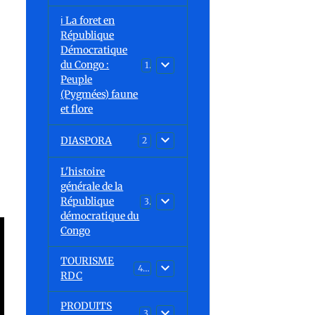
ℹ️ La foret en
République
Démocratique
du Congo :
15
Peuple
(Pygmées) faune
et flore
DIASPORA
2
L'histoire
générale de la
République
30
démocratique du
Congo
TOURISME
43
RDC
PRODUITS
3