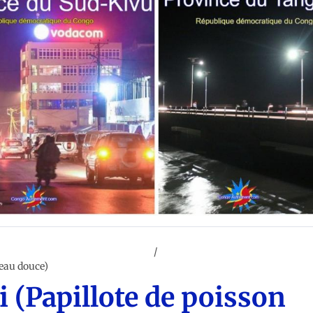
ARTS (Ntoki pe Zebi ya Kongo)
CUISINE CONGOLAISE
'eau douce)
 (Papillote de poisson