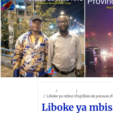
Accueil
ACCUEIL
CONGO CULTURE ET 
Liboke ya mbisi (Papillote de poisson d
Liboke ya mbisi