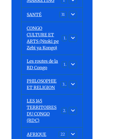
MARKETING
1
SANTÉ
31
CONGO
CULTURE ET
15
ARTS (Ntoki pe
Zebi ya Kongo)
Les routes de la
1
RD Congo
PHILOSOPHIE
32
ET RELIGION
LES 145
TERRITOIRES
23
DU CONGO
(RDC)
AFRIQUE
22