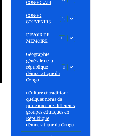
CONGOLAIS
CONGO
1
SOUVENIRS
DEVOIR DE
13
MÉMOIRE
Géographie
générale de la
république
0
démocratique du
Congo
ℹ️ Culture et tradition :
quelques noms de
jumeaux chez différents
groupes ethniques en
République
démocratique du Congo