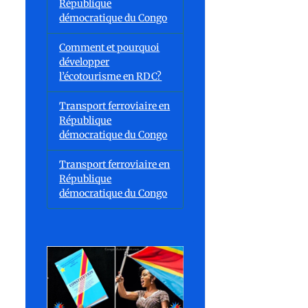
République
démocratique du Congo
Comment et pourquoi
développer
l’écotourisme en RDC?
Transport ferroviaire en
République
démocratique du Congo
Transport ferroviaire en
République
démocratique du Congo