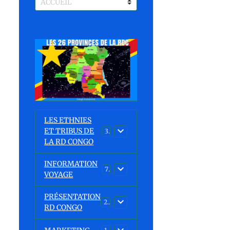
LES ETHNIES
ET TRIBUS DE
37
LA RD CONGO
INFORMATION
7
VOYAGE
PRÉSENTATION
23
RD CONGO