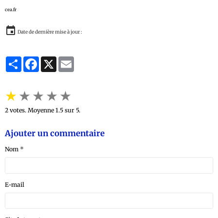
cea.fr
Date de dernière mise à jour :
Partager
Facebook
X
Email
★
★
★
★
★
2
votes. Moyenne
1.5
sur 5.
Ajouter un commentaire
Nom
E-mail