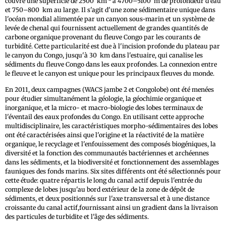
couvre une superficie de 2500
km
à 4700–5100
m de profondeur d'eau
et 750–800
km au large. Il s'agit d'une zone sédimentaire unique dans
l'océan mondial alimentée par un canyon sous-marin et un système de
levée de chenal qui fournissent actuellement de grandes quantités de
carbone organique provenant du fleuve Congo par les courants de
turbidité. Cette particularité est due à l'incision profonde du plateau par
le canyon du Congo, jusqu'à 30
km dans l'estuaire, qui canalise les
sédiments du fleuve Congo dans les eaux profondes. La connexion entre
le fleuve et le canyon est unique pour les principaux fleuves du monde.
En 2011, deux campagnes (WACS jambe 2 et Congolobe) ont été menées
pour étudier simultanément la géologie, la géochimie organique et
inorganique, et la micro- et macro-biologie des lobes terminaux de
l'éventail des eaux profondes du Congo. En utilisant cette approche
multidisciplinaire, les caractéristiques morpho-sédimentaires des lobes
ont été caractérisées ainsi que l'origine et la réactivité de la matière
organique, le recyclage et l'enfouissement des composés biogéniques, la
diversité et la fonction des communautés bactériennes et archéennes
dans les sédiments, et la biodiversité et fonctionnement des assemblages
fauniques des fonds marins. Six sites différents ont été sélectionnés pour
cette étude: quatre répartis le long du canal actif depuis l'entrée du
complexe de lobes jusqu'au bord extérieur de la zone de dépôt de
sédiments, et deux positionnés sur l'axe transversal et à une distance
croissante du canal actif,fournissant ainsi un gradient dans la livraison
des particules de turbidite et l'âge des sédiments.