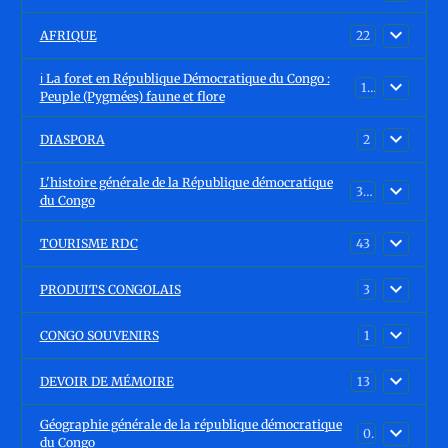
AFRIQUE
22
ℹ️ La foret en République Démocratique du Congo :
15
Peuple (Pygmées) faune et flore
DIASPORA
2
L'histoire générale de la République démocratique
30
du Congo
TOURISME RDC
43
PRODUITS CONGOLAIS
3
CONGO SOUVENIRS
1
DEVOIR DE MÉMOIRE
13
Géographie générale de la république démocratique
0
du Congo