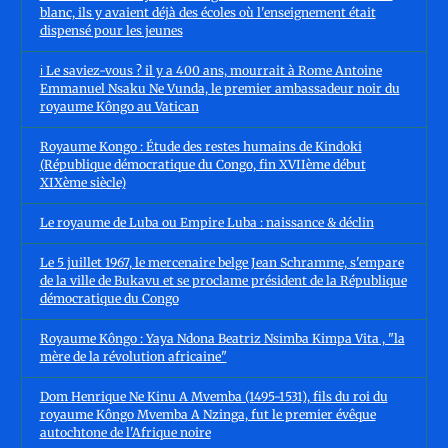
blanc, ils y avaient déjà des écoles où l'enseignement était
dispensé pour les jeunes
ℹ️ Le saviez-vous ? il y a 400 ans, mourrait à Rome Antoine
Emmanuel Nsaku Ne Vunda, le premier ambassadeur noir du
royaume Kôngo au Vatican
Royaume Kongo : Étude des restes humains de Kindoki
(République démocratique du Congo, fin XVIIème début
XIXème siècle)
Le royaume de Luba ou Empire Luba : naissance & déclin
Le 5 juillet 1967, le mercenaire belge Jean Schramme, s'empare
de la ville de Bukavu et se proclame président de la République
démocratique du Congo
Royaume Kôngo : Yaya Ndona Beatriz Nsimba Kimpa Vita , "la
mère de la révolution africaine"
Dom Henrique Ne Kinu A Mvemba (1495-1531), fils du roi du
royaume Kôngo Mvemba A Nzinga, fut le premier évêque
autochtone de l'Afrique noire