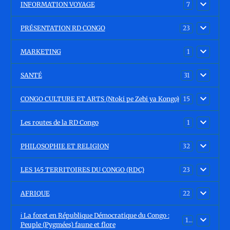
INFORMATION VOYAGE
7
PRÉSENTATION RD CONGO
23
MARKETING
1
SANTÉ
31
CONGO CULTURE ET ARTS (Ntoki pe Zebi ya Kongo)
15
Les routes de la RD Congo
1
PHILOSOPHIE ET RELIGION
32
LES 145 TERRITOIRES DU CONGO (RDC)
23
AFRIQUE
22
ℹ️ La foret en République Démocratique du Congo :
15
Peuple (Pygmées) faune et flore