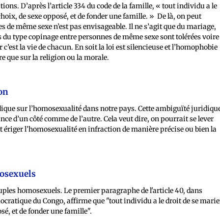
ons. D’après l’article 334 du code de la famille, « tout individu a le
hoix, de sexe opposé, et de fonder une famille. » De là, on peut
s de même sexe n’est pas envisageable. Il ne s’agit que du mariage,
ns du type copinage entre personnes de même sexe sont tolérées voire
 c’est la vie de chacun. En soit la loi est silencieuse et l’homophobie
re que sur la religion ou la morale.
zon
idique sur l’homosexualité dans notre pays. Cette ambiguïté juridiqu
e d’un côté comme de l’autre. Cela veut dire, on pourrait se lever
it ériger l’homosexualité en infraction de manière précise ou bien la
osexuels
ouples homosexuels. Le premier paragraphe de l'article 40, dans
mocratique du Congo, affirme que "tout individu a le droit de se marie
sé, et de fonder une famille".