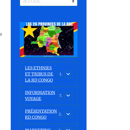
0
LES ETHNIES
ET TRIBUS DE
37
LA RD CONGO
INFORMATION
7
VOYAGE
PRÉSENTATION
23
RD CONGO