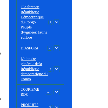
ℹ️ La foret en
République
Démocratique
du Congo :
15
Peuple
(Pygmées) faune
et flore
DIASPORA
2
e
L'histoire
générale de la
République
30
démocratique du
Congo
TOURISME
43
RDC
r
PRODUITS
3