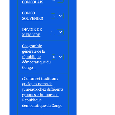
CONGOLAIS
CONGO
1
SOUVENIRS
DEVOIR DE
13
MÉMOIRE
Géographie
générale de la
république
0
démocratique du
Congo
ℹ️ Culture et tradition :
quelques noms de
jumeaux chez différents
groupes ethniques en
République
démocratique du Congo