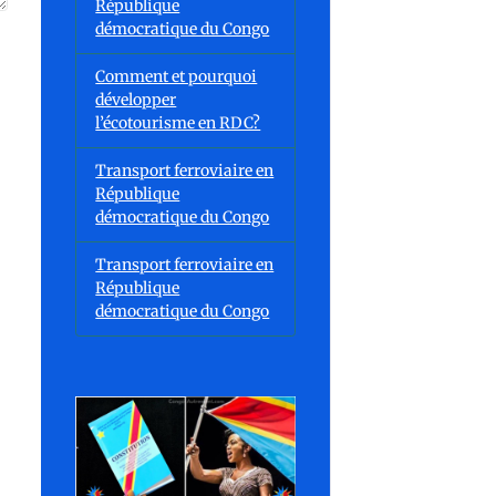
République
démocratique du Congo
Comment et pourquoi
développer
l’écotourisme en RDC?
Transport ferroviaire en
République
démocratique du Congo
Transport ferroviaire en
République
démocratique du Congo