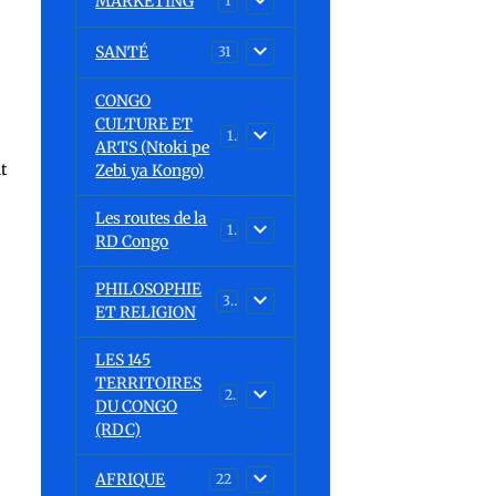
MARKETING
1
SANTÉ
31
CONGO
CULTURE ET
15
ARTS (Ntoki pe
t
Zebi ya Kongo)
Les routes de la
1
RD Congo
PHILOSOPHIE
32
ET RELIGION
LES 145
TERRITOIRES
23
DU CONGO
(RDC)
AFRIQUE
22