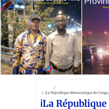
Accueil
ACCUEIL
ℹ️La République démocratique du Congo, 
ℹ️La Républiqu