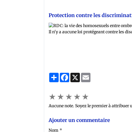
Protection contre les discrimina
Il n'y a aucune loi protégeant contre les di
Sosthène Djuma
Partager
Facebook
X
Email
★
★
★
★
★
Aucune note. Soyez le premier à attribuer u
Ajouter un commentaire
Nom