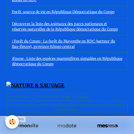
Forêt, source de vie en République Démocratique du Congo
Découvrez la liste des animaux des parcs nationaux et
réserves naturelles de la République démocratique du Congo
ℹ️ Forêt du Congo : La forêt du Mayombe en RDC (secteur du
Bas-fleuve), province Kôngo central
ℹ️Faune : Liste des espèces mammifères signalées en République
démocratique du Congo
coronavirus
Kinshasa RD Congo
budgets
un ver marin pourrait aider les patients gravement touchés par le
coronavirus
pandémie
FMI
groupe sanguin
économie
lavage mains
SPONSORS
Covid-19
vaccin covid-19
Covid-19 : L'arénicole
gel hydroalcoolique
provinces
test positif