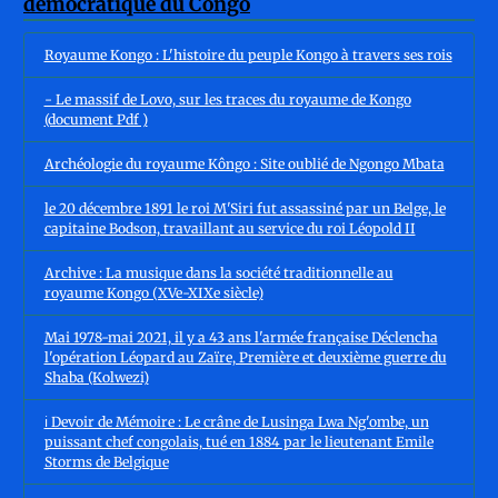
Royaume Kongo : L'histoire du peuple Kongo à travers ses rois
- Le massif de Lovo, sur les traces du royaume de Kongo
(document Pdf )
Archéologie du royaume Kôngo : Site oublié de Ngongo Mbata
le 20 décembre 1891 le roi M'Siri fut assassiné par un Belge, le
capitaine Bodson, travaillant au service du roi Léopold II
Archive : La musique dans la société traditionnelle au
royaume Kongo (XVe-XIXe siècle)
Mai 1978-mai 2021, il y a 43 ans l'armée française Déclencha
l'opération Léopard au Zaïre, Première et deuxième guerre du
Shaba (Kolwezi)
ℹ️ Devoir de Mémoire : Le crâne de Lusinga Lwa Ng'ombe, un
puissant chef congolais, tué en 1884 par le lieutenant Emile
Storms de Belgique