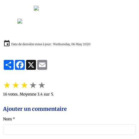
société traditionnelle au royaume Kongo (XVe-
XIXe siècle)
Date de dernière mise à jour : Wednesday, 06 May 2020
Partager
Facebook
X
Email
★
★
★
★
★
16
votes. Moyenne
3.4
sur 5.
Ajouter un commentaire
Nom