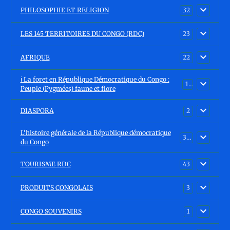
PHILOSOPHIE ET RELIGION
32
LES 145 TERRITOIRES DU CONGO (RDC)
23
AFRIQUE
22
ℹ️ La foret en République Démocratique du Congo :
15
Peuple (Pygmées) faune et flore
DIASPORA
2
L'histoire générale de la République démocratique
30
du Congo
TOURISME RDC
43
PRODUITS CONGOLAIS
3
CONGO SOUVENIRS
1