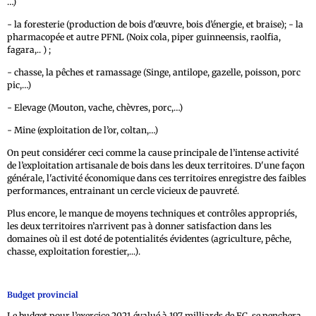
…)
- la foresterie (production de bois d'œuvre, bois d’énergie, et braise); - la
pharmacopée et autre PFNL (Noix cola, piper guinneensis, raolfia,
fagara,.. ) ;
- chasse, la pêches et ramassage (Singe, antilope, gazelle, poisson, porc
pic,…)
- Elevage (Mouton, vache, chèvres, porc,…)
- Mine (exploitation de l’or, coltan,…)
On peut considérer ceci comme la cause principale de l’intense activité
de l’exploitation artisanale de bois dans les deux territoires. D'une façon
générale, l'activité économique dans ces territoires enregistre des faibles
performances, entrainant un cercle vicieux de pauvreté.
Plus encore, le manque de moyens techniques et contrôles appropriés,
les deux territoires n’arrivent pas à donner satisfaction dans les
domaines où il est doté de potentialités évidentes (agriculture, pêche,
chasse, exploitation forestier,...).
Budget provincial
Le budget pour l’exercice 2021 évalué à 197 milliards de FC, se penchera