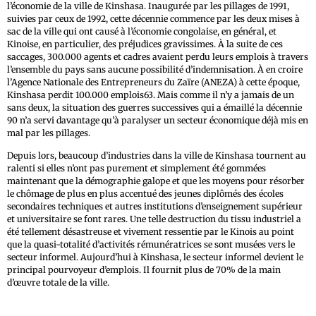
l’économie de la ville de Kinshasa. Inaugurée par les pillages de 1991,
suivies par ceux de 1992, cette décennie commence par les deux mises à
sac de la ville qui ont causé à l’économie congolaise, en général, et
Kinoise, en particulier, des préjudices gravissimes. À la suite de ces
saccages, 300.000 agents et cadres avaient perdu leurs emplois à travers
l’ensemble du pays sans aucune possibilité d’indemnisation. À en croire
l’Agence Nationale des Entrepreneurs du Zaïre (ANEZA) à cette époque,
Kinshasa perdit 100.000 emplois63. Mais comme il n’y a jamais de un
sans deux, la situation des guerres successives qui a émaillé la décennie
90 n’a servi davantage qu’à paralyser un secteur économique déjà mis en
mal par les pillages.
Depuis lors, beaucoup d’industries dans la ville de Kinshasa tournent au
ralenti si elles n’ont pas purement et simplement été gommées
maintenant que la démographie galope et que les moyens pour résorber
le chômage de plus en plus accentué des jeunes diplômés des écoles
secondaires techniques et autres institutions d’enseignement supérieur
et universitaire se font rares. Une telle destruction du tissu industriel a
été tellement désastreuse et vivement ressentie par le Kinois au point
que la quasi-totalité d’activités rémunératrices se sont musées vers le
secteur informel. Aujourd’hui à Kinshasa, le secteur informel devient le
principal pourvoyeur d’emplois. Il fournit plus de 70% de la main
d’œuvre totale de la ville.