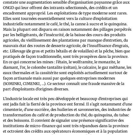
constate une augmentation sensible d’organisation paysanne grâce aux
ONGD qui leur offrent des intrants sélectionnés, des crédits et un
encadrement approprié. Les exploitations de type moderne sont rares.
Elles sont tournées essentiellement vers la culture d’exploitation
industrielle notamment le café, le thé, la canne à sucre et le quinquina.
Mais la plupart ont disparu en raison notamment des pillages perpétrés
par les belligérants, de l’insécurité, de la baisse des cours des produits
agricoles, du vieillissement des plantations par manque d’entretien, du
mauvais état des routes de desserte agricole, de l’insuffisance d’engrais,
etc. L’élevage (de gros et petits bétails et de volailles) et la pêche, bien que
pratiqués de façon traditionnelle, sont très prospères dans la province.
En ce qui concerne les mines : l’étain, le wolframite, le monazite, le
diamant, l’or, le colombo tantalite (coltan), le calcaire, le gaz méthane, les
eaux thermales et la cassitérite sont exploités actuellement surtout de
façon artisanale mais aussi par quelques entreprises modernes
(SOMINKI, CIMENKI, …). Ce secteur connaît une fraude massive de la
part d’exploitants d’origines diverses.
L’industrie locale est très peu développée et beaucoup d’entreprises qui
ont jadis fait la fierté de la province ont fermé. Il s’agit notamment d’une
cimenterie, d’une sucrière, des huileries et savonneries, des industries de
transformation du café et de production du thé, du quinquina, du tabac
et des boissons. Il convient de signaler une présence significative des
institutions de micro-finance qui sont très répandues dans la province
et octroient des crédits aux opérateurs économiques et à la population