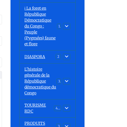
ℹ️ La foret en
République
Démocratique
du Congo :
15
Peuple
(Pygmées) faune
et flore
DIASPORA
2
L'histoire
générale de la
République
30
démocratique du
Congo
TOURISME
43
RDC
PRODUITS
3