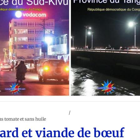
ARTS (Ntoki pe Zebi ya Kongo)
CUISINE CONGOLAISE
ns tomate et sans huile
nard et viande de bœuf