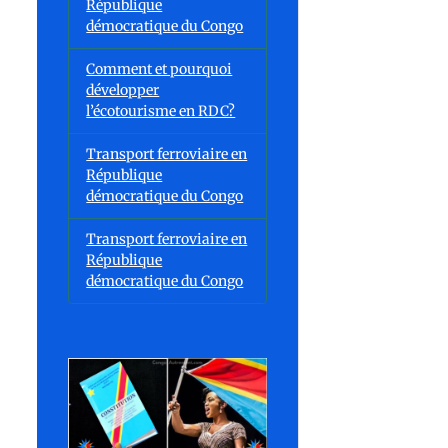
République
démocratique du Congo
Comment et pourquoi
développer
l’écotourisme en RDC?
Transport ferroviaire en
République
démocratique du Congo
Transport ferroviaire en
République
démocratique du Congo