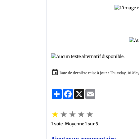
Date de dernière mise à jour : Thursday, 18 Ma
Partager
Facebook
X
Email
★
★
★
★
★
1
vote. Moyenne
1
sur 5.