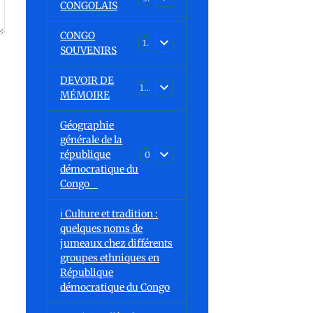
CONGOLAIS
CONGO
1
SOUVENIRS
DEVOIR DE
13
MÉMOIRE
Géographie
générale de la
république
0
démocratique du
Congo
ℹ️ Culture et tradition :
quelques noms de
jumeaux chez différents
groupes ethniques en
République
démocratique du Congo