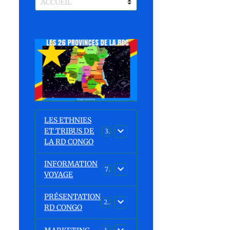
LES ETHNIES
ET TRIBUS DE
37
LA RD CONGO
INFORMATION
7
VOYAGE
PRÉSENTATION
23
RD CONGO