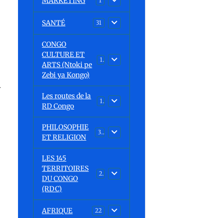
MARKETING
1
SANTÉ
31
CONGO
CULTURE ET
15
ARTS (Ntoki pe
Zebi ya Kongo)
Les routes de la
1
RD Congo
PHILOSOPHIE
32
ET RELIGION
LES 145
TERRITOIRES
23
DU CONGO
(RDC)
AFRIQUE
22