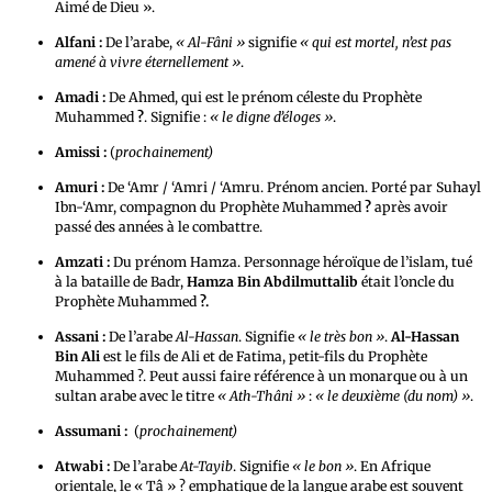
Aimé de Dieu ».
Alfani :
De l’arabe,
« Al-Fâni »
signifie
« qui est mortel, n’est pas
amené à vivre éternellement »
.
Amadi :
De Ahmed, qui est le prénom céleste du Prophète
Muhammed
?
. Signifie :
« le digne d’éloges »
.
Amissi :
(
prochainement)
Amuri :
De ‘Amr / ‘Amri / ‘Amru. Prénom ancien. Porté par Suhayl
Ibn-‘Amr, compagnon du Prophète Muhammed
?
après avoir
passé des années à le combattre.
Amzati :
Du prénom Hamza. Personnage héroïque de l’islam, tué
à la bataille de Badr,
Hamza Bin Abdilmuttalib
était l’oncle du
Prophète Muhammed
?.
Assani :
De l’arabe
Al-Hassan
. Signifie
« le très bon »
.
Al-Hassan
Bin Ali
est le fils de Ali et de Fatima, petit-fils du Prophète
Muhammed ?. Peut aussi faire référence à un monarque ou à un
sultan arabe avec le titre
« Ath-Thâni »
:
« le deuxième (du nom) »
.
Assumani :
(
prochainement)
Atwabi :
De l’arabe
At-Tayib
. Signifie
« le bon »
. En Afrique
orientale, le « Tâ » ? emphatique de la langue arabe est souvent