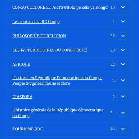
CONGO CULTURE ET ARTS (Ntoki pe Zebi ya Kongo)
15
Les routes de la RD Congo
1
PHILOSOPHIE ET RELIGION
32
LES 145 TERRITOIRES DU CONGO (RDC)
23
AFRIQUE
22
ℹ️ La foret en République Démocratique du Congo :
15
Peuple (Pygmées) faune et flore
DIASPORA
2
L'histoire générale de la République démocratique
30
du Congo
TOURISME RDC
43