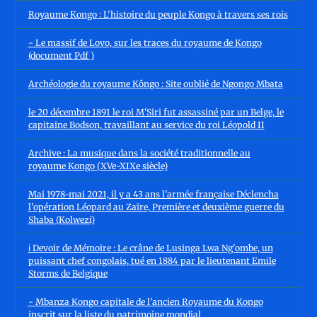
Royaume Kongo : L'histoire du peuple Kongo à travers ses rois
- Le massif de Lovo, sur les traces du royaume de Kongo
(document Pdf )
Archéologie du royaume Kôngo : Site oublié de Ngongo Mbata
le 20 décembre 1891 le roi M'Siri fut assassiné par un Belge, le
capitaine Bodson, travaillant au service du roi Léopold II
Archive : La musique dans la société traditionnelle au
royaume Kongo (XVe-XIXe siècle)
Mai 1978-mai 2021, il y a 43 ans l'armée française Déclencha
l'opération Léopard au Zaïre, Première et deuxième guerre du
Shaba (Kolwezi)
ℹ️ Devoir de Mémoire : Le crâne de Lusinga Lwa Ng'ombe, un
puissant chef congolais, tué en 1884 par le lieutenant Emile
Storms de Belgique
- Mbanza Kongo capitale de l’ancien Royaume du Kongo
inscrit sur la liste du patrimoine mondial