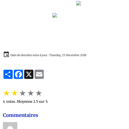
Contre les Arabo-Swahilis
Date de dernière mise à jour : Tuesday, 25 December 2018
Partager
Facebook
X
Email
★
★
★
★
★
4
votes. Moyenne
2.5
sur 5.
Commentaires