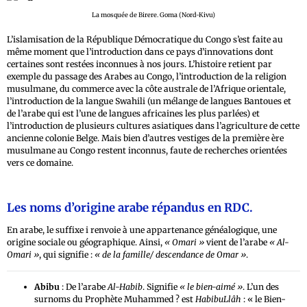
La mosquée de Birere. Goma (Nord-Kivu)
L’islamisation de la République Démocratique du Congo s’est faite au
même moment que l’introduction dans ce pays d’innovations dont
certaines sont restées inconnues à nos jours. L’histoire retient par
exemple du passage des Arabes au Congo, l’introduction de la religion
musulmane, du commerce avec la côte australe de l’Afrique orientale,
l’introduction de la langue Swahili (un mélange de langues Bantoues et
de l’arabe qui est l’une de langues africaines les plus parlées) et
l’introduction de plusieurs cultures asiatiques dans l’agriculture de cette
ancienne colonie Belge. Mais bien d’autres vestiges de la première ère
musulmane au Congo restent inconnus, faute de recherches orientées
vers ce domaine.
Les noms d’origine arabe répandus en RDC.
En arabe, le suffixe i renvoie à une appartenance généalogique, une
origine sociale ou géographique. Ainsi,
« Omari »
vient de l’arabe
« Al-
Omari »
, qui signifie :
« de la famille/ descendance de Omar »
.
Abibu
: De l’arabe
Al-Habib
. Signifie
« le bien-aimé »
. L’un des
surnoms du Prophète Muhammed ? est
HabibuLlâh
: « le Bien-