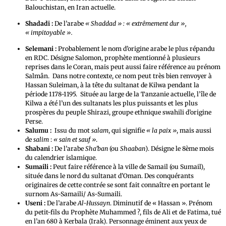
Balouchistan, en Iran actuelle.
Shadadi :
De l’arabe
« Shaddad » : « extrêmement dur »,
« impitoyable ».
Selemani :
Probablement le nom d’origine arabe le plus répandu
en RDC. Désigne Salomon, prophète mentionné à plusieurs
reprises dans le Coran, mais peut aussi faire référence au prénom
Salmân. Dans notre contexte, ce nom peut très bien renvoyer à
Hassan Suleiman, à la tête du sultanat de Kilwa pendant la
période 1178-1195. Située au large de la Tanzanie actuelle, l’île de
Kilwa a été l’un des sultanats les plus puissants et les plus
prospères du peuple Shirazi, groupe ethnique swahili d’origine
Perse.
Salumu :
Issu du mot
salam
, qui signifie
« la paix »
, mais aussi
de
salim
:
« sain et sauf »
.
Shabani :
De l’arabe
Sha’ban
(ou
Shaaban
). Désigne le 8ème mois
du calendrier islamique.
Sumaili :
Peut faire référence à la ville de Samail (ou Sumail),
située dans le nord du sultanat d’Oman. Des conquérants
originaires de cette contrée se sont fait connaître en portant le
surnom As-Samaili/ As-Sumaili.
Useni :
De l’arabe
Al-Hussayn
. Diminutif de « Hassan ». Prénom
du petit-fils du Prophète Muhammed ?, fils de Ali et de Fatima, tué
en l’an 680 à Kerbala (Irak). Personnage éminent aux yeux de