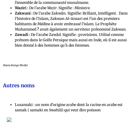
l’ensemble de la communauté musulmane.
Waziri :
De l’arabe
Wazir
. Signifie : Ministre.
Zakwani :
De l’arabe Zakwân. Signifie: Brillant, intelligent. Dans
l’histoire de l’Islam, Zakwan Al-Ansari est l’un des premiers
habitants de Médine à avoir embrassé l’islam. Le Prophète
Muhammed
?
avait également un serviteur prénommé Zakwan.
Zawadi :
De l’arabe Zawâd. Signifie : provisions. Utilisé comme
prénom dans le Golfe Persique mais aussi en Inde, où il est aussi
bien donné à des hommes qu’à des femmes.
Dunia Kongo Media
Autres noms
Lusamaki : un nom d'origine arabe dont la racine en arabe est
samak ( samaki en Swahili) qui veut dire poisson
À lire également, Histoire militaire de la
RDC : Guerre de L'État Indépendant du Congo