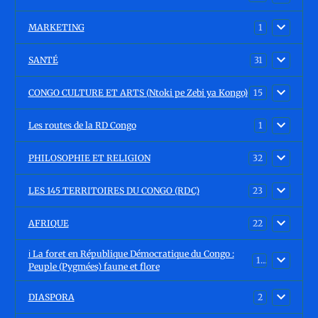
MARKETING
1
SANTÉ
31
CONGO CULTURE ET ARTS (Ntoki pe Zebi ya Kongo)
15
Les routes de la RD Congo
1
PHILOSOPHIE ET RELIGION
32
LES 145 TERRITOIRES DU CONGO (RDC)
23
AFRIQUE
22
ℹ️ La foret en République Démocratique du Congo :
15
Peuple (Pygmées) faune et flore
DIASPORA
2