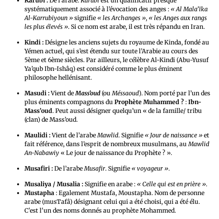
Karubi :
De l’arabe.
Karubi
est un qualificatif presque
systématiquement associé à l’évocation des anges :
« Al Mala’ïka
Al-Karrubiyoun »
signifie
« les Archanges »
,
« les Anges aux rangs
les plus élevés »
. Si ce nom est arabe, il est très répandu en Iran.
Kindi :
Désigne les anciens sujets du royaume de Kinda, fondé au
Yémen actuel, qui s’est étendu sur toute l’Arabie au cours des
5ème et 6ème siècles. Par ailleurs, le célèbre Al-Kindi (Abu-Yusuf
Ya’qub Ibn-Ishâq) est considéré comme le plus éminent
philosophe hellénisant.
Masudi :
Vient de
Mass’oud
(ou
Méssaoud
). Nom porté par l’un des
plus éminents compagnons du
Prophète Muhammed ?
:
Ibn-
Mass’oud
. Peut aussi désigner quelqu’un « de la famille/ tribu
(clan) de Mass’oud.
Maulidi :
Vient de l’arabe
Mawlid
. Signifie
« Jour de naissance »
et
fait référence, dans l’esprit de nombreux musulmans, au
Mawlid
An-Nabawiy
« Le jour de naissance du Prophète ? ».
Musafiri :
De l’arabe
Musafir
. Signifie
« voyageur ».
Musaliya / Musalia :
Signifie en arabe :
« Celle qui est en prière »
.
Mustapha
: Egalement Mustafa, Moustapha. Nom de personne
arabe (musTafâ) désignant celui qui a été choisi, qui a été élu.
C'est l'un des noms donnés au prophète Mohammed.