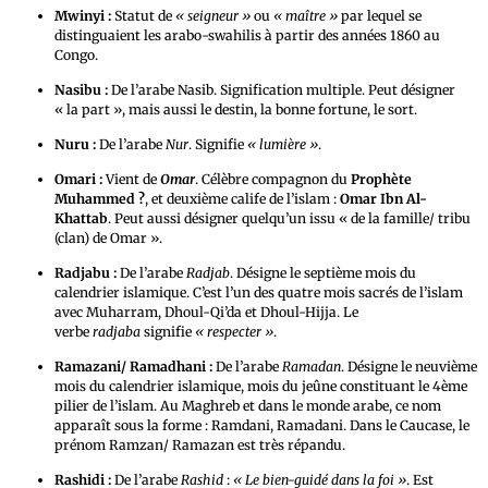
Mwinyi :
Statut de
« seigneur »
ou
« maître »
par lequel se
distinguaient les arabo-swahilis à partir des années 1860 au
Congo.
Nasibu :
De l’arabe Nasib. Signification multiple. Peut désigner
« la part », mais aussi le destin, la bonne fortune, le sort.
Nuru :
De l’arabe
Nur
. Signifie
« lumière »
.
Omari :
Vient de
Omar
. Célèbre compagnon du
Prophète
Muhammed ?
, et deuxième calife de l’islam :
Omar Ibn Al-
Khattab
. Peut aussi désigner quelqu’un issu « de la famille/ tribu
(clan) de Omar ».
Radjabu :
De l’arabe
Radjab
. Désigne le septième mois du
calendrier islamique. C’est l’un des quatre mois sacrés de l’islam
avec Muharram, Dhoul-Qi’da et Dhoul-Hijja. Le
verbe
radjaba
signifie
« respecter »
.
Ramazani/ Ramadhani :
De l’arabe
Ramadan
. Désigne le neuvième
mois du calendrier islamique, mois du jeûne constituant le 4ème
pilier de l’islam. Au Maghreb et dans le monde arabe, ce nom
apparaît sous la forme : Ramdani, Ramadani. Dans le Caucase, le
prénom Ramzan/ Ramazan est très répandu.
Rashidi :
De l’arabe
Rashid
:
« Le bien-guidé dans la foi »
. Est