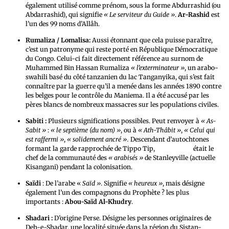
également utilisé comme prénom, sous la forme Abdurrashid (ou
Abdarrashid), qui signifie
« Le serviteur du Guide »
.
Ar-Rashid
est
l’un des 99 noms d’Allâh.
Rumaliza / Lomalisa:
Aussi étonnant que cela puisse paraître,
c’est un patronyme qui reste porté en République Démocratique
du Congo. Celui-ci fait directement référence au surnom de
Muhammed Bin Hassan Rumaliza
« l’exterminateur »
, un arabo-
swahili basé du côté tanzanien du lac Tanganyika, qui s’est fait
connaître par la guerre qu’il a menée dans les années 1890 contre
les belges pour le contrôle du Maniema. Il a été accusé par les
pères blancs de nombreux massacres sur les populations civiles.
Sabiti :
Plusieurs significations possibles. Peut renvoyer à
« As-
Sabit »
:
« le septième (du nom) »
, ou à
« Ath-Thâbit »
,
« Celui qui
est raffermi »
,
« solidement ancré ».
Descendant d’autochtones
formant la garde rapprochée de Tippo Tip,
Mabe Sabiti
était le
chef de la communauté des
« arabisés »
de Stanleyville (actuelle
Kisangani) pendant la colonisation.
Saïdi
: De l’arabe «
Saïd »
. Signifie
« heureux »
, mais désigne
également l’un des compagnons du Prophète ? les plus
importants :
Abou-Saïd Al-Khudry
.
Shadari :
D’origine Perse. Désigne les personnes originaires de
Deh-e-Shadar, une localité située dans la région du Sistan-