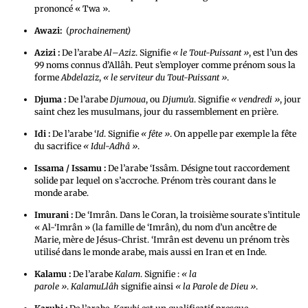
prononcé « Twa ».
Awazi:
(
prochainement)
Azizi :
De l’arabe
Al
–
Aziz
. Signifie
« le Tout-Puissant »
, est l’un des
99 noms connus d’Allâh. Peut s’employer comme prénom sous la
forme
Abdelaziz
,
« le serviteur du Tout-Puissant »
.
Djuma :
De l’arabe
Djumoua
, ou
Djumu’a
. Signifie
« vendredi »
, jour
saint chez les musulmans, jour du rassemblement en prière.
Idi :
De l’arabe ‘
Id
. Signifie
« fête »
. On appelle par exemple la fête
du sacrifice
« Idul-Adhâ »
.
Issama / Issamu :
De l’arabe ‘Issâm. Désigne tout raccordement
solide par lequel on s’accroche. Prénom très courant dans le
monde arabe.
Imurani :
De ‘Imrân. Dans le Coran, la troisième sourate s’intitule
« Al-‘Imrân » (la famille de ‘Imrân), du nom d’un ancêtre de
Marie, mère de Jésus-Christ. ‘Imrân est devenu un prénom très
utilisé dans le monde arabe, mais aussi en Iran et en Inde.
Kalamu :
De l’arabe
Kalam
. Signifie :
« la
parole »
.
KalamuLlâh
signifie ainsi
« la Parole de Dieu »
.