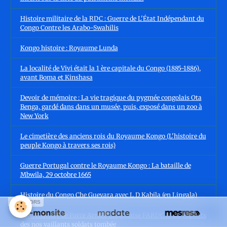
Histoire militaire de la RDC : Guerre de L'État Indépendant du
Congo Contre les Arabo-Swahilis
Kongo histoire : Royaume Lunda
La localité de Vivi était la 1 ère capitale du Congo (1885-1886),
avant Boma et Kinshasa
Devoir de mémoire : La vie tragique du pygmée congolais Ota
Benga, gardé dans dans un musée, puis, exposé dans un zoo à
New York
Le cimetière des anciens rois du Royaume Kongo (L'histoire du
peuple Kongo à travers ses rois)
Guerre Portugal contre le Royaume Kongo : La bataille de
Mbwila, 29 octobre 1665
Histoire du Congo Che Guevara avec L D Kabila (en Lingala)
SPONSORS
RDC Histoire de Force Armée Congolaise FARDC et les exploits
des nos vaillants soldats tombée