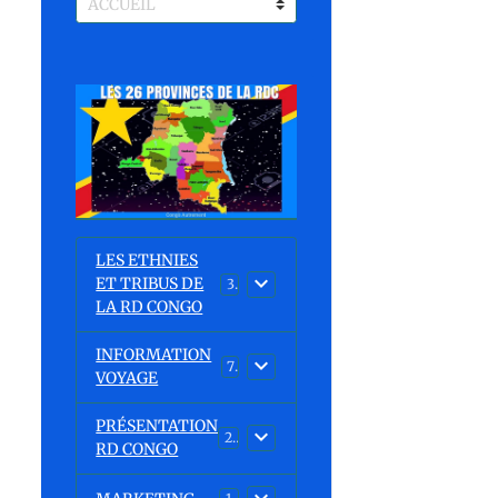
LES ETHNIES
ET TRIBUS DE
37
LA RD CONGO
INFORMATION
7
VOYAGE
PRÉSENTATION
23
RD CONGO