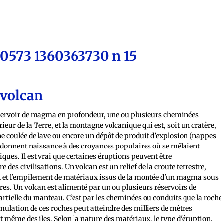
 volcan
réservoir de magma en profondeur, une ou plusieurs cheminées
ur de la Terre, et la montagne volcanique qui est, soit un cratère,
une coulée de lave ou encore un dépôt de produit d’explosion (nappes
s donnent naissance à des croyances populaires où se mêlaient
iques. Il est vrai que certaines éruptions peuvent être
 des civilisations. Un volcan est un relief de la croute terrestre,
on et l'empilement de matériaux issus de la montée d'un magma sous
dres. Un volcan est alimenté par un ou plusieurs réservoirs de
tielle du manteau. C’est par les cheminées ou conduits que la roch
umulation de ces roches peut atteindre des milliers de mètres
 même des iles. Selon la nature des matériaux, le type d'éruption,