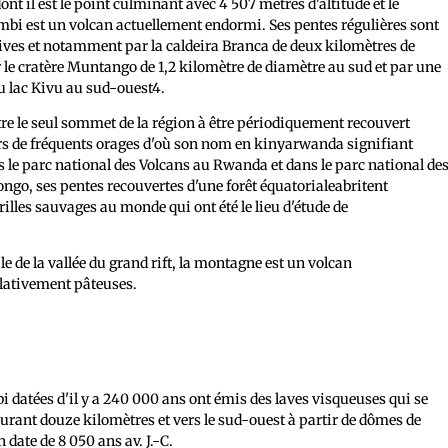
 il est le point culminant avec 4 507 mètres d'altitude et le
mbi est un volcan actuellement endormi. Ses pentes régulières sont
ves et notamment par la caldeira Branca de deux kilomètres de
le cratère Muntango de 1,2 kilomètre de diamètre au sud et par une
au lac Kivu au sud-ouest4.
tre le seul sommet de la région à être périodiquement recouvert
cours de fréquents orages d'où son nom en kinyarwanda signifiant
s le parc national des Volcans au Rwanda et dans le parc national de
go, ses pentes recouvertes d'une forêt équatorialeabritent
illes sauvages au monde qui ont été le lieu d'étude de
le de la vallée du grand rift, la montagne est un volcan
elativement pâteuses.
datées d'il y a 240 000 ans ont émis des laves visqueuses qui se
ourant douze kilomètres et vers le sud-ouest à partir de dômes de
date de 8 050 ans av. J.-C.