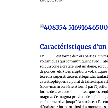
Le 08/05/2018
Caractéristiques d'un
Un
volcan
est formé de trois parties : un 
volcaniques qui communiquent avec l’intérie
soit un cône à cratère, soit un dôme, soit 
de ponces, etc.). Les éruptions volcanique
terreurs superstitieuses et légendes fantast
catastrophiques au point de faire disparaitre
(sous-marin ou aérien) formé par l'éjecti
forme de lave et de
tephras
tels que les cen
magma. Ce magma provient de la fusion par
en fusion arrive jusqu’à la surface et l'acc
d'épaisseur formant ainsi des montagnes et