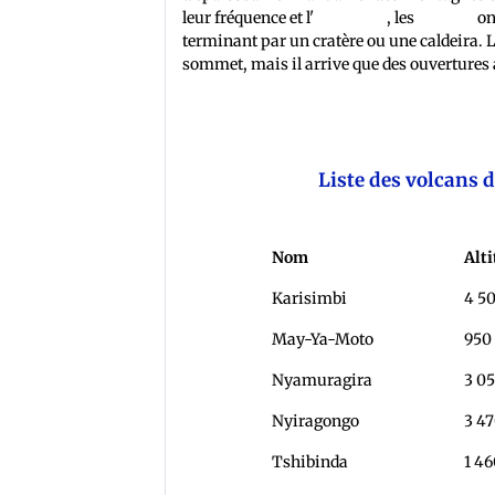
leur fréquence et l'
orogenèse
, les
volcans
on
terminant par un cratère ou une caldeira. 
sommet, mais il arrive que des ouvertures 
Liste des volcans 
Nom
Alt
Karisimbi
4 5
May-Ya-Moto
95
Nyamuragira
3 0
Nyiragongo
3 4
Tshibinda
1 4