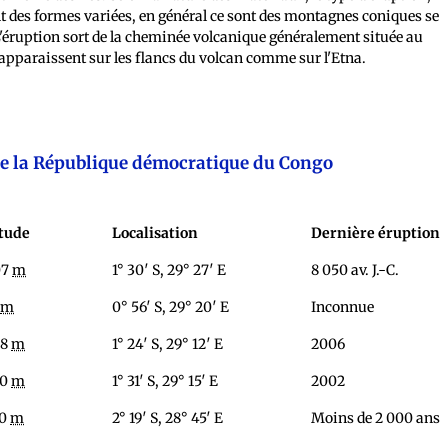
t des formes variées, en général ce sont des montagnes coniques se
L'éruption sort de la cheminée volcanique généralement située au
apparaissent sur les flancs du volcan comme sur l'Etna.
de la République démocratique du Congo
itude
Localisation
Dernière éruption
07
m
1° 30′ S, 29° 27′ E
8 050 av. J.-C.
0
m
0° 56′ S, 29° 20′ E
Inconnue
58
m
1° 24′ S, 29° 12′ E
2006
70
m
1° 31′ S, 29° 15′ E
2002
60
m
2° 19′ S, 28° 45′ E
Moins de 2 000 ans