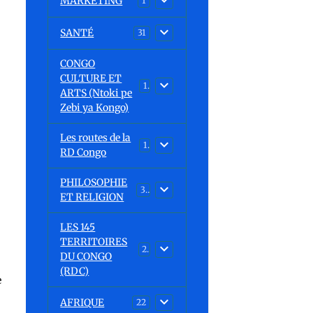
MARKETING
1
SANTÉ
31
CONGO
CULTURE ET
15
ARTS (Ntoki pe
Zebi ya Kongo)
Les routes de la
1
RD Congo
PHILOSOPHIE
32
ET RELIGION
LES 145
TERRITOIRES
23
DU CONGO
(RDC)
e
AFRIQUE
22