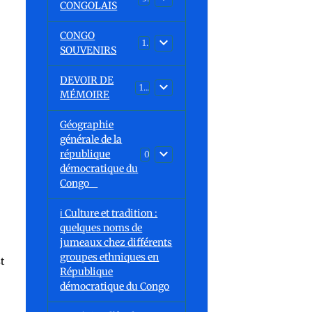
CONGOLAIS
CONGO
1
SOUVENIRS
DEVOIR DE
13
MÉMOIRE
Géographie
générale de la
république
0
démocratique du
Congo
ℹ️ Culture et tradition :
quelques noms de
jumeaux chez différents
groupes ethniques en
t
République
démocratique du Congo