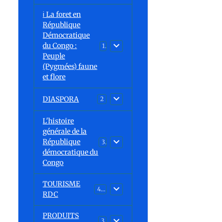
ℹ️ La foret en
République
Démocratique
du Congo :
15
Peuple
(Pygmées) faune
et flore
DIASPORA
2
L'histoire
générale de la
République
30
démocratique du
Congo
TOURISME
43
RDC
PRODUITS
3