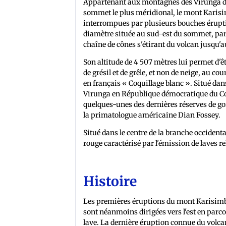
Appartenant aux montagnes des Virunga dont
sommet le plus méridional, le mont Karisi
interrompues par plusieurs bouches érupti
diamètre située au sud-est du sommet, par 
chaîne de cônes s'étirant du volcan jusqu'
Son altitude de 4 507 mètres lui permet d'ê
de grésil et de grêle, et non de neige, au 
en français « Coquillage blanc ». Situé dan
Virunga en République démocratique du Con
quelques-unes des dernières réserves de gor
la primatologue américaine Dian Fossey.
Situé dans le centre de la branche occidenta
rouge caractérisé par l'émission de laves r
Histoire
Les premières éruptions du mont Karisimbi 
sont néanmoins dirigées vers l'est en parc
lave. La dernière éruption connue du volcan 