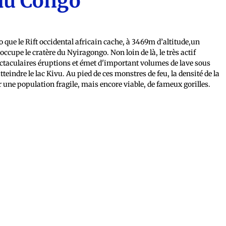
du Congo
que le Rift occidental africain cache, à 3469m d’altitude,un
cupe le cratère du Nyiragongo. Non loin de là, le très actif
taculaires éruptions et émet d'important volumes de lave sous
teindre le lac Kivu. Au pied de ces monstres de feu, la densité de la
r une population fragile, mais encore viable, de fameux gorilles.