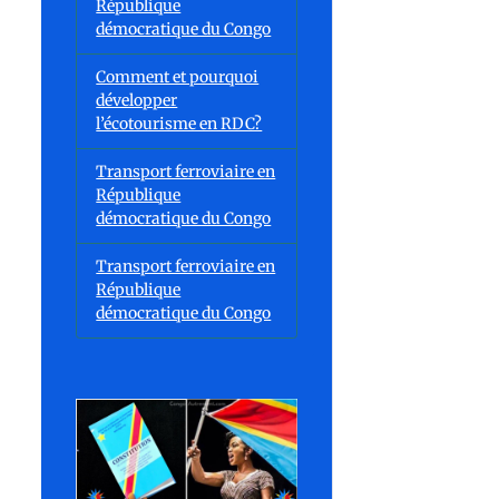
République
démocratique du Congo
Comment et pourquoi
développer
l’écotourisme en RDC?
Transport ferroviaire en
République
démocratique du Congo
Transport ferroviaire en
République
démocratique du Congo