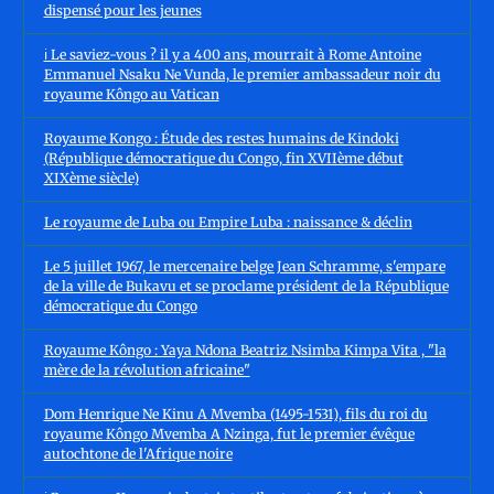
dispensé pour les jeunes
ℹ️ Le saviez-vous ? il y a 400 ans, mourrait à Rome Antoine
Emmanuel Nsaku Ne Vunda, le premier ambassadeur noir du
royaume Kôngo au Vatican
Royaume Kongo : Étude des restes humains de Kindoki
(République démocratique du Congo, fin XVIIème début
XIXème siècle)
Le royaume de Luba ou Empire Luba : naissance & déclin
Le 5 juillet 1967, le mercenaire belge Jean Schramme, s'empare
de la ville de Bukavu et se proclame président de la République
démocratique du Congo
Royaume Kôngo : Yaya Ndona Beatriz Nsimba Kimpa Vita , "la
mère de la révolution africaine"
Dom Henrique Ne Kinu A Mvemba (1495-1531), fils du roi du
royaume Kôngo Mvemba A Nzinga, fut le premier évêque
autochtone de l'Afrique noire