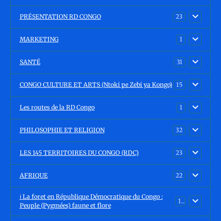
PRÉSENTATION RD CONGO
23
MARKETING
1
SANTÉ
31
CONGO CULTURE ET ARTS (Ntoki pe Zebi ya Kongo)
15
Les routes de la RD Congo
1
PHILOSOPHIE ET RELIGION
32
LES 145 TERRITOIRES DU CONGO (RDC)
23
AFRIQUE
22
ℹ️ La foret en République Démocratique du Congo :
15
Peuple (Pygmées) faune et flore