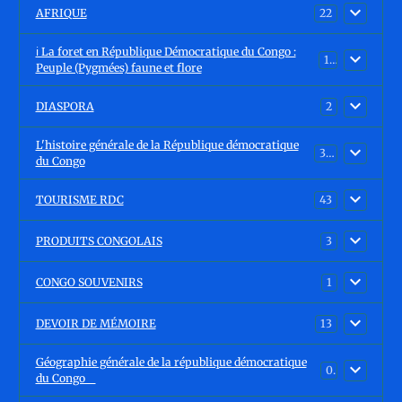
AFRIQUE
22
ℹ️ La foret en République Démocratique du Congo :
15
Peuple (Pygmées) faune et flore
DIASPORA
2
L'histoire générale de la République démocratique
30
du Congo
TOURISME RDC
43
PRODUITS CONGOLAIS
3
CONGO SOUVENIRS
1
DEVOIR DE MÉMOIRE
13
Géographie générale de la république démocratique
0
du Congo