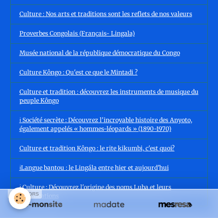
Culture : Nos arts et traditions sont les reflets de nos valeurs
Proverbes Congolais (Français- Lingala)
Musée national de la république démocratique du Congo
Culture Kôngo : Qu'est ce que le Mintadi ?
Culture et tradition : découvrez les instruments de musique du
peuple Kôngo
ℹ️ Société secrète : Découvrez l'incroyable histoire des Anyoto,
également appelés « hommes-léopards » (1890-1970)
Culture et tradition Kôngo : le rite kikumbi, c'est quoi?
ℹ️Langue bantou : le Lingála entre hier et aujourd’hui
ℹ️ Culture : Découvrez l'origine des noms Luba et leurs
SPONSORS
significations