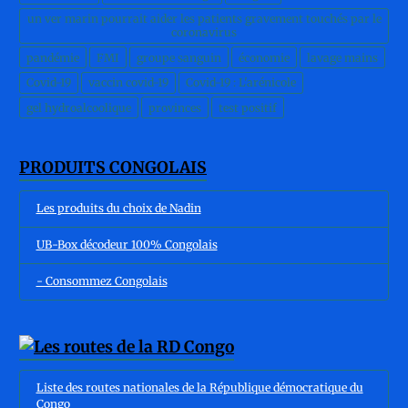
un ver marin pourrait aider les patients gravement touchés par le
coronavirus
pandémie
FMI
groupe sanguin
économie
lavage mains
Covid-19
vaccin covid-19
Covid-19 : L'arénicole
gel hydroalcoolique
provinces
test positif
PRODUITS CONGOLAIS
Les produits du choix de Nadin
UB-Box décodeur 100% Congolais
- Consommez Congolais
Liste des routes nationales de la République démocratique du
Congo