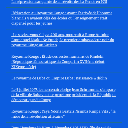
La répression sanglante de la révolte des ba Pende en 1931
L'éducation au Royaume Kongo : Avant l'arrivée de l'homme
blanc, ils y avaient déjà des écoles où l'enseignement était
dispensé pour les jeunes
ℹ️ Le saviez-vous ? il y a 400 ans, mourrait à Rome Antoine
Emmanuel Nsaku Ne Vunda, le premier ambassadeur noir du
royaume Kôngo au Vatican
Royaume Kongo : Étude des restes humains de Kindoki
(République démocratique du Congo, fin XVIIème début
XIXème siècle)
Le royaume de Luba ou Empire Luba : naissance & déclin
Le 5 juillet 1967, le mercenaire belge Jean Schramme, s'empare
de la ville de Bukavu et se proclame président de la République
démocratique du Congo
Royaume Kôngo : Yaya Ndona Beatriz Nsimba Kimpa Vita , "la
mère de la révolution africaine"
Dom Henrique Ne Kinu A Mvemba (1495-1531), fils du roi du