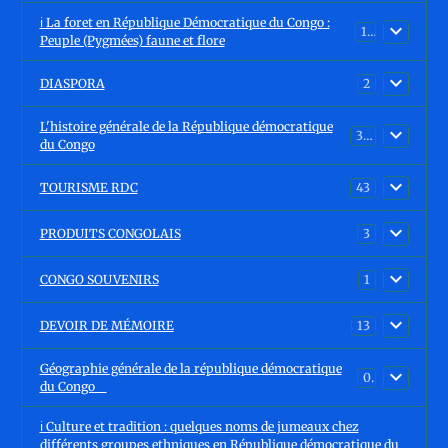
ℹ️ La foret en République Démocratique du Congo :
15
Peuple (Pygmées) faune et flore
DIASPORA
2
L'histoire générale de la République démocratique
30
du Congo
TOURISME RDC
43
PRODUITS CONGOLAIS
3
CONGO SOUVENIRS
1
DEVOIR DE MÉMOIRE
13
Géographie générale de la république démocratique
0
du Congo
ℹ️ Culture et tradition : quelques noms de jumeaux chez
différents groupes ethniques en République démocratique du