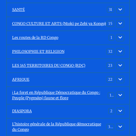
SANTÉ
31
CONGO CULTURE ET ARTS (Ntoki pe Zebi ya Kongo)
15
Les routes de la RD Congo
1
PHILOSOPHIE ET RELIGION
32
LES 145 TERRITOIRES DU CONGO (RDC)
23
AFRIQUE
22
ℹ️ La foret en République Démocratique du Congo :
15
Peuple (Pygmées) faune et flore
DIASPORA
2
L'histoire générale de la République démocratique
30
du Congo