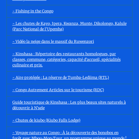
- Fishing in the Congo
- Les chutes de Kayo, Ipera, Kwanza, Munte, Dikolongo, Kalule
(Parc National de l'Upemba)
- Vidéo la neige dans le massif du Ruwenzori
- Kinshasa : Répertoire des restaurants homologues, par
classes, commune, catégories, capacité d’accueil, spécialités
culinaire et prix.
- Aire protégée : La réserve de Tumba-Lediima (RTL)
- Congo Autrement Articles sur le tourisme (RDC)
Guide touristique de Kinshasa : Les plus beaux sites naturels à
découvrir à N'sele
- Chutes de kiubo (Kiubo Falls Lodge)
- Voyage nature au Congo : À la découverte des bonobos en
forêt avec Mbou-Mon-Tour, un programme unique au monde !