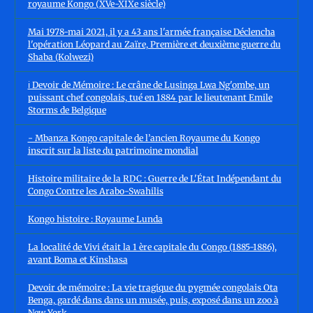
royaume Kongo (XVe-XIXe siècle)
Mai 1978-mai 2021, il y a 43 ans l'armée française Déclencha
l'opération Léopard au Zaïre, Première et deuxième guerre du
Shaba (Kolwezi)
ℹ️ Devoir de Mémoire : Le crâne de Lusinga Lwa Ng'ombe, un
puissant chef congolais, tué en 1884 par le lieutenant Emile
Storms de Belgique
- Mbanza Kongo capitale de l’ancien Royaume du Kongo
inscrit sur la liste du patrimoine mondial
Histoire militaire de la RDC : Guerre de L'État Indépendant du
Congo Contre les Arabo-Swahilis
Kongo histoire : Royaume Lunda
La localité de Vivi était la 1 ère capitale du Congo (1885-1886),
avant Boma et Kinshasa
Devoir de mémoire : La vie tragique du pygmée congolais Ota
Benga, gardé dans dans un musée, puis, exposé dans un zoo à
New York