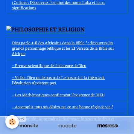
ℹ️ Culture : Découvrez l'origine des noms Luba et leurs
significations
Dieu parle-t-Il des Africains dans la Bible ? : découvrez les
grands personnage biblique et les 21 Versets de la Bible sur
Afrique
- Preuve scientifique de l'existence de Dieu
- Vidéo : Dieu ou le hasard ? Le hasard et la théorie de
l'évolution n'existent pas
- Les Mathématiques confirment l'existence de DIEU
- Accomplir tous ses désirs est-ce une bonne règle de vie ?
- Philosophie : Apprendre à distinguer le besoin, le désir et
SPONSORS
l'envie