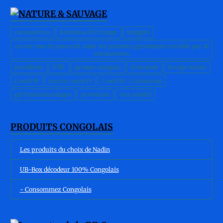
coronavirus
Kinshasa RD Congo
budgets
un ver marin pourrait aider les patients gravement touchés par le
coronavirus
pandémie
FMI
groupe sanguin
économie
lavage mains
Covid-19
vaccin covid-19
Covid-19 : L'arénicole
gel hydroalcoolique
provinces
test positif
PRODUITS CONGOLAIS
Les produits du choix de Nadin
UB-Box décodeur 100% Congolais
- Consommez Congolais