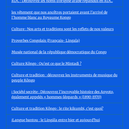
RDC : Découvrez les noms d’origine arabe répandus en RDC.
les vêtement que nos ancêtres portaient avant l'arrivé de
l'homme blanc au Royaume Kongo
Culture : Nos arts et traditions sont les reflets de nos valeurs
Proverbes Congolais (Français- Lingala)
Musée national de la république démocratique du Congo
Culture Kôngo : Qu'est ce que le Mintadi ?
Culture et tradition : découvrez les instruments de musique du
peuple Kôngo
ℹ️ Société secrète : Découvrez l'incroyable histoire des Anyoto,
également appelés « hommes-léopards » (1890-1970)
Culture et tradition Kôngo : le rite kikumbi, c'est quoi?
ℹ️Langue bantou : le Lingála entre hier et aujourd’hui