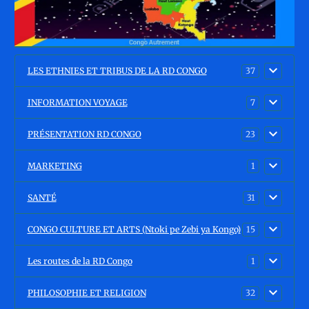
LES ETHNIES ET TRIBUS DE LA RD CONGO
37
INFORMATION VOYAGE
7
PRÉSENTATION RD CONGO
23
MARKETING
1
SANTÉ
31
CONGO CULTURE ET ARTS (Ntoki pe Zebi ya Kongo)
15
Les routes de la RD Congo
1
PHILOSOPHIE ET RELIGION
32