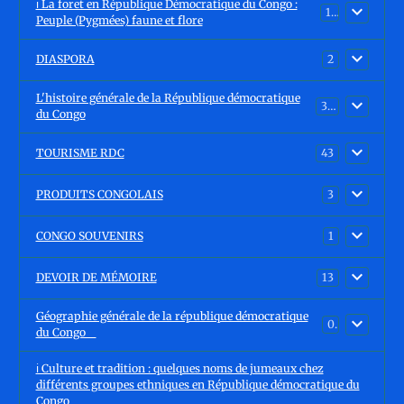
ℹ️ La foret en République Démocratique du Congo :
15
Peuple (Pygmées) faune et flore
DIASPORA
2
L'histoire générale de la République démocratique
30
du Congo
TOURISME RDC
43
PRODUITS CONGOLAIS
3
CONGO SOUVENIRS
1
DEVOIR DE MÉMOIRE
13
Géographie générale de la république démocratique
0
du Congo
ℹ️ Culture et tradition : quelques noms de jumeaux chez
différents groupes ethniques en République démocratique du
Congo