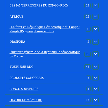
LES 145 TERRITOIRES DU CONGO (RDC)
23
AFRIQUE
22
ℹ️ La foret en République Démocratique du Congo :
15
Peuple (Pygmées) faune et flore
DIASPORA
2
L'histoire générale de la République démocratique
30
du Congo
TOURISME RDC
43
PRODUITS CONGOLAIS
3
CONGO SOUVENIRS
1
DEVOIR DE MÉMOIRE
13