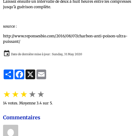
Laissez ensuite un intervalle de deux à huit heures entre les compresses
jusqu’à guérison complète.
source :
http://www.reponsesbio.com/2016/08/07/charbon-anti-poison-ultra-
puissant/
Date de dernière mise à jour : Sunday, 31 May 2020
Partager
Facebook
X
Email
★
★
★
★
★
14
votes. Moyenne
3.4
sur 5.
Commentaires