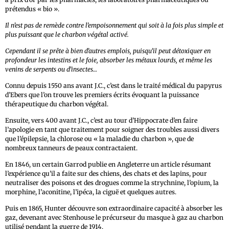
prétendus « bio ».
Il n’est pas de remède contre l’empoisonnement qui soit à la fois plus simple et
plus puissant que le charbon végétal activé.
Cependant il se prête à bien d’autres emplois, puisqu’il peut détoxiquer en
profondeur les intestins et le foie, absorber les métaux lourds, et même les
venins de serpents ou d’insectes…
Connu depuis 1550 ans avant J.C., c’est dans le traité médical du papyrus
d’Ebers que l’on trouve les premiers écrits évoquant la puissance
thérapeutique du charbon végétal.
Ensuite, vers 400 avant J.C., c’est au tour d’Hippocrate d’en faire
l’apologie en tant que traitement pour soigner des troubles aussi divers
que l’épilepsie, la chlorose ou « la maladie du charbon », que de
nombreux tanneurs de peaux contractaient.
En 1846, un certain Garrod publie en Angleterre un article résumant
l’expérience qu’il a faite sur des chiens, des chats et des lapins, pour
neutraliser des poisons et des drogues comme la strychnine, l’opium, la
morphine, l’aconitine, l’ipéca, la ciguë et quelques autres.
Puis en 1865, Hunter découvre son extraordinaire capacité à absorber les
gaz, devenant avec Stenhouse le précurseur du masque à gaz au charbon
utilisé pendant la guerre de 1914.