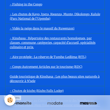
- Fishing in the Congo
- Les chutes de Kayo, Ipera, Kwanza, Munte, Dikolongo, Kalule
(Parc National de l'Upemba)
- Vidéo la neige dans le massif du Ruwenzori
- Kinshasa : Répertoire des restaurants homologues, par
classes, commune, catégories, capacité d’accueil, spécialités
culinaire et prix.
- Aire protégée : La réserve de Tumba-Lediima (RTL)
- Congo Autrement Articles sur le tourisme (RDC)
Guide touristique de Kinshasa : Les plus beaux sites naturels à
découvrir à N'sele
- Chutes de kiubo (Kiubo Falls Lodge)
SPONSORS
- Voyage nature au Congo : À la découverte des bonobos en
forêt avec Mbou-Mon-Tour, un programme unique au monde !