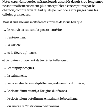
Notez cependant que les métaux lourds absorbés depuis trop longtemps
ne sont malheureusement plus susceptibles d’être capturés par le
charbon, compte tenu du fait qu’ils peuvent déjà être piégés dans les
cellules graisseuses.
Mais il endigue aussi différentes formes de virus tels que :
→
le rotavirus causant la gastro-entérite,
→
l’entérovirus,
→
la variole
→
et la fièvre aphteuse,
et de toxines provenant de bactéries telles que :
→
les staphylocoques,
→
la salmonelle,
→
le corynebacterium diphtheriae, induisant la diphtérie,
→
le clostridium tetani, à l’origine du
tétanos,
→
le clostridium botulinum, entraînant
le botulisme,
→
ou encore le Clostridium
perfringens.