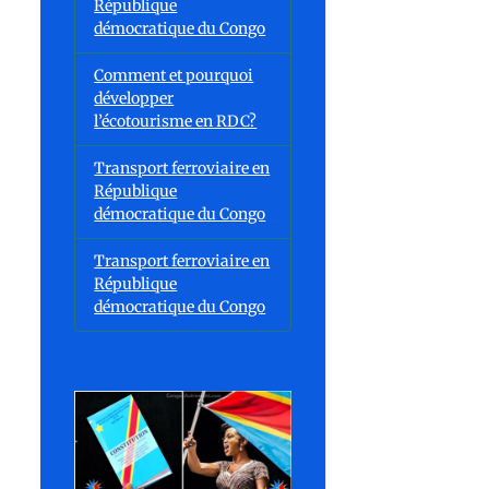
République
démocratique du Congo
Comment et pourquoi
développer
l’écotourisme en RDC?
Transport ferroviaire en
République
démocratique du Congo
Transport ferroviaire en
République
démocratique du Congo