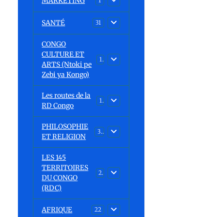
MARKETING
1
SANTÉ
31
CONGO
CULTURE ET
15
ARTS (Ntoki pe
Zebi ya Kongo)
Les routes de la
1
RD Congo
PHILOSOPHIE
32
ET RELIGION
LES 145
TERRITOIRES
23
DU CONGO
(RDC)
AFRIQUE
22