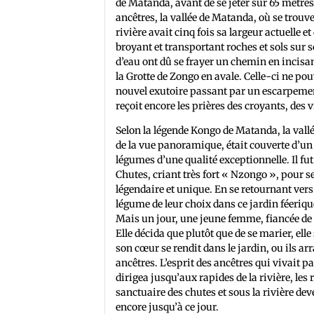
de Matanda, avant de se jeter sur 65 mètre
ancêtres, la vallée de Matanda, où se trouve
rivière avait cinq fois sa largeur actuelle 
broyant et transportant roches et sols sur 
d’eau ont dû se frayer un chemin en incisan
la Grotte de Zongo en avale. Celle-ci ne p
nouvel exutoire passant par un escarpement 
reçoit encore les prières des croyants, des v
Selon la légende Kongo de Matanda, la vallé
de la vue panoramique, était couverte d’un
légumes d’une qualité exceptionnelle. Il fut
Chutes, criant très fort « Nzongo », pour s
légendaire et unique. En se retournant vers l
légume de leur choix dans ce jardin féeriq
Mais un jour, une jeune femme, fiancée de
Elle décida que plutôt que de se marier, elle
son cœur se rendit dans le jardin, ou ils ar
ancêtres. L’esprit des ancêtres qui vivait 
dirigea jusqu’aux rapides de la rivière, les 
sanctuaire des chutes et sous la rivière d
encore jusqu’à ce jour.