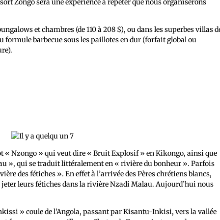
Resort Zongo sera une expérience à répéter que nous organiserons
 bungalows et chambres (de 110 à 208 $), ou dans les superbes villas d
u formule barbecue sous les paillotes en dur (forfait global ou
re).
t « Nzongo » qui veut dire « Bruit Explosif » en Kikongo, ainsi que
u », qui se traduit littéralement en « rivière du bonheur ». Parfois
ère des fétiches ». En effet à l’arrivée des Pères chrétiens blancs,
 jeter leurs fétiches dans la rivière Nzadi Malau. Aujourd’hui nous
Inkissi » coule de l’Angola, passant par Kisantu-Inkisi, vers la vallée