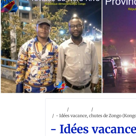
Accueil
ACCUEIL
TOURISME RDC
- Idées vacance, chutes de Zongo (Kongo 
- Idées vacanc