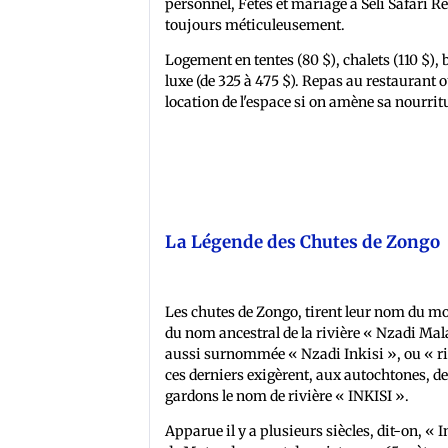
personnel, Fêtes et mariage à Seli Safari 
toujours méticuleusement.
Logement en tentes (80 $), chalets (110 $),
luxe (de 325 à 475 $). Repas au restaurant o
location de l'espace si on amène sa nourritu
La Légende des Chutes de Zongo
Les chutes de Zongo, tirent leur nom du mo
du nom ancestral de la rivière « Nzadi Mala
aussi surnommée « Nzadi Inkisi », ou « rivi
ces derniers exigèrent, aux autochtones, de
gardons le nom de rivière « INKISI ».
Apparue il y a plusieurs siècles, dit-on, « 