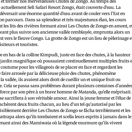
s et former nos merveilleuses Chutes de Zongo. Au temps des
 actuellement Seli Safari Resort Zongo, était couverte d’eau. La
et déversait une énorme quantité d’eau avant de couler vers l’Est en
son parcours. Dans sa splendeur et très majestueux élan, les cours
t les lits des rivières formant ainsi Les Chutes de Zongo en amont, e
ouvant plus suivre son ancienne vallée remblayée, emprunta alors un
vers le fleuve Congo. La grotte de Zongo est un lieu de pèlerinage e
isiteurs et touristes.
e en bas de la colline Kimpudi, juste en face des chutes, à la hauteur
 jardin magnifique où poussaient continuellement multiples fruits e
 coutume pour les villageois de se placer en face et regardant les
e faire arrosée par la délicieuse pluie des chutes, phénomène
a vallée, ils avaient alors droit de cueillir un et unique fruit ou
ue. Cela se passa sans problèmes durant plusieurs centaines d’années
 force par son père à un brave homme de Matanda, qu’elle méprisait.
 se sacrifiera à son véritable amour. Ainsi la jeune femme et l’élue de
rachèrent deux fruits chacun, au lieu d’un tel qu’autorisé par les
paisiblement derrière Les Chutes de Zongo se fâcha terriblement et les
rattrapa alors qu’ils tombaient et scella leurs esprits à jamais dans le
evenant ainsi des Mamiwata où la légende murmure qu’ils vivent