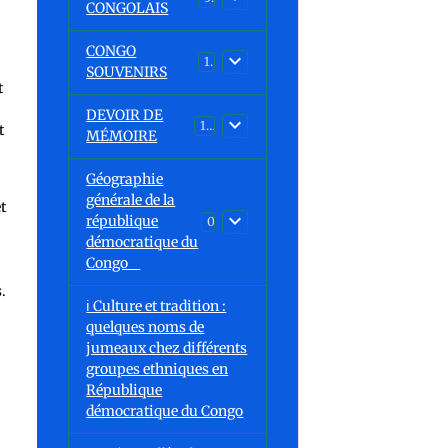
CONGOLAIS
CONGO
1
SOUVENIRS
t
DEVOIR DE
13
t
MÉMOIRE
Géographie
générale de la
t
république
0
démocratique du
Congo
.
ℹ️ Culture et tradition :
quelques noms de
jumeaux chez différents
groupes ethniques en
République
démocratique du Congo