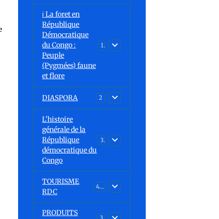
ℹ️ La foret en
République
e
Démocratique
du Congo :
15
Peuple
(Pygmées) faune
et flore
DIASPORA
2
L'histoire
générale de la
République
30
démocratique du
Congo
TOURISME
43
RDC
PRODUITS
3