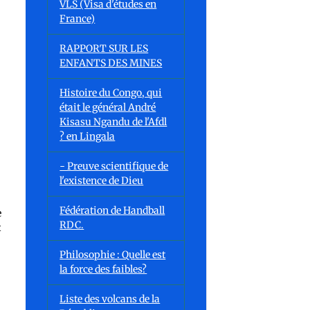
VLS (Visa d'études en
France)
RAPPORT SUR LES
ENFANTS DES MINES
Histoire du Congo, qui
était le général André
Kisasu Ngandu de l'Afdl
? en Lingala
- Preuve scientifique de
l'existence de Dieu
Fédération de Handball
e
RDC.
t
Philosophie : Quelle est
la force des faibles?
Liste des volcans de la