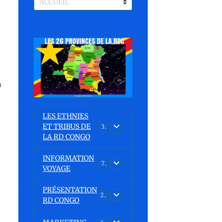
n
LES ETHNIES
ET TRIBUS DE
37
LA RD CONGO
INFORMATION
7
VOYAGE
PRÉSENTATION
23
RD CONGO