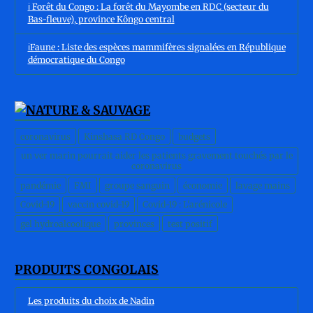
ℹ️ Forêt du Congo : La forêt du Mayombe en RDC (secteur du
Bas-fleuve), province Kôngo central
ℹ️Faune : Liste des espèces mammifères signalées en République
démocratique du Congo
coronavirus
Kinshasa RD Congo
budgets
un ver marin pourrait aider les patients gravement touchés par le
coronavirus
pandémie
FMI
groupe sanguin
économie
lavage mains
Covid-19
vaccin covid-19
Covid-19 : L'arénicole
gel hydroalcoolique
provinces
test positif
PRODUITS CONGOLAIS
Les produits du choix de Nadin