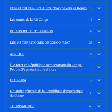
CONGO CULTURE ET ARTS (Ntoki pe Zebi ya Kongo)
15
Les routes de la RD Congo
1
PHILOSOPHIE ET RELIGION
32
LES 145 TERRITOIRES DU CONGO (RDC)
23
AFRIQUE
22
ℹ️ La foret en République Démocratique du Congo :
15
Peuple (Pygmées) faune et flore
DIASPORA
2
L'histoire générale de la République démocratique
30
du Congo
TOURISME RDC
43