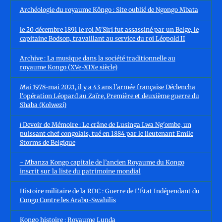
Archéologie du royaume Kôngo : Site oublié de Ngongo Mbata
le 20 décembre 1891 le roi M'Siri fut assassiné par un Belge, le
capitaine Bodson, travaillant au service du roi Léopold II
Archive : La musique dans la société traditionnelle au
royaume Kongo (XVe-XIXe siècle)
Mai 1978-mai 2021, il y a 43 ans l'armée française Déclencha
l'opération Léopard au Zaïre, Première et deuxième guerre du
Shaba (Kolwezi)
ℹ️ Devoir de Mémoire : Le crâne de Lusinga Lwa Ng'ombe, un
puissant chef congolais, tué en 1884 par le lieutenant Emile
Storms de Belgique
- Mbanza Kongo capitale de l’ancien Royaume du Kongo
inscrit sur la liste du patrimoine mondial
Histoire militaire de la RDC : Guerre de L'État Indépendant du
Congo Contre les Arabo-Swahilis
Kongo histoire : Royaume Lunda