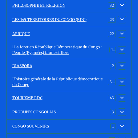
PHILOSOPHIE ET RELIGION
32
LES 145 TERRITOIRES DU CONGO (RDC)
23
AFRIQUE
22
ℹ️ La foret en République Démocratique du Congo :
15
Peuple (Pygmées) faune et flore
DIASPORA
2
L'histoire générale de la République démocratique
30
du Congo
TOURISME RDC
43
PRODUITS CONGOLAIS
3
CONGO SOUVENIRS
1