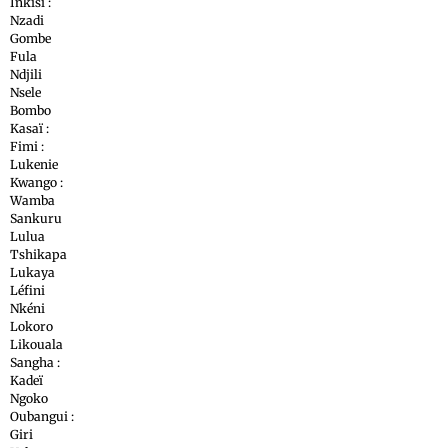
Inkisi :
Nzadi
Gombe
Fula
Ndjili
Nsele
Bombo
Kasaï :
Fimi :
Lukenie
Kwango :
Wamba
Sankuru
Lulua
Tshikapa
Lukaya
Léfini
Nkéni
Lokoro
Likouala
Sangha :
Kadeï
Ngoko
Oubangui :
Giri