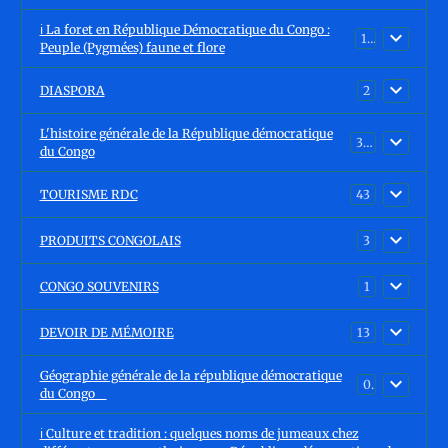
ℹ️ La foret en République Démocratique du Congo :
15
Peuple (Pygmées) faune et flore
DIASPORA
2
L'histoire générale de la République démocratique
30
du Congo
TOURISME RDC
43
PRODUITS CONGOLAIS
3
CONGO SOUVENIRS
1
DEVOIR DE MÉMOIRE
13
Géographie générale de la république démocratique
0
du Congo
ℹ️ Culture et tradition : quelques noms de jumeaux chez