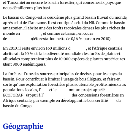
et Tanzanie) ou encore le bassin forestier, qui concerne six pays que
nous détaillerons plus bas1.
Le bassin du Congo est le deuxième plus grand bassin fluvial du monde,
après celui de l'Amazone. Il est contigu à celui du Nil. Comme le bassin
amazonien, il abrite une des forêts tropicales denses les plus riches du
monde en
biodiversité
, et comme ce bassin, en cours
de
déforestation
(déforestation nette de 0,16 % par an en 2010).
En 2010, il reste environ 160 millions d’
hectares
, et l'Afrique centrale
abriterait là 10 % de la biodiversité mondiale : les forêts de plaine et
alluviales compteraient plus de 10 000 espèces de plantes supérieures
(dont 3000 endémiques).
La forêt est l'une des sources principales de devises pour les pays du
bassin. Pour contribuer à limiter l'usage de bois illégaux, et faire en
sorte qu'une exploitation forestière plus soutenable profite mieux aux
populations locales, l'
AFD
et le
FFEM
ont un projet appelé
ECOFORAF
2
(appui à l'
écocertification
des concessions forestières en
Afrique centrale, par exemple en développant le bois certifié
FSC
du
bassin du Congo.
Géographie