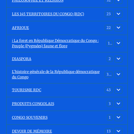
PHILOSOPHIE ET RELIGION
32
LES 145 TERRITOIRES DU CONGO (RDC)
23
AFRIQUE
22
ℹ️ La foret en République Démocratique du Congo :
15
Peuple (Pygmées) faune et flore
DIASPORA
2
L'histoire générale de la République démocratique
30
du Congo
TOURISME RDC
43
PRODUITS CONGOLAIS
3
CONGO SOUVENIRS
1
DEVOIR DE MÉMOIRE
13