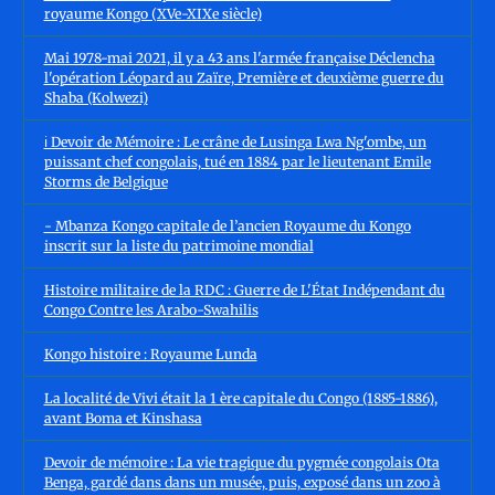
royaume Kongo (XVe-XIXe siècle)
Mai 1978-mai 2021, il y a 43 ans l'armée française Déclencha
l'opération Léopard au Zaïre, Première et deuxième guerre du
Shaba (Kolwezi)
ℹ️ Devoir de Mémoire : Le crâne de Lusinga Lwa Ng'ombe, un
puissant chef congolais, tué en 1884 par le lieutenant Emile
Storms de Belgique
- Mbanza Kongo capitale de l’ancien Royaume du Kongo
inscrit sur la liste du patrimoine mondial
Histoire militaire de la RDC : Guerre de L'État Indépendant du
Congo Contre les Arabo-Swahilis
Kongo histoire : Royaume Lunda
La localité de Vivi était la 1 ère capitale du Congo (1885-1886),
avant Boma et Kinshasa
Devoir de mémoire : La vie tragique du pygmée congolais Ota
Benga, gardé dans dans un musée, puis, exposé dans un zoo à