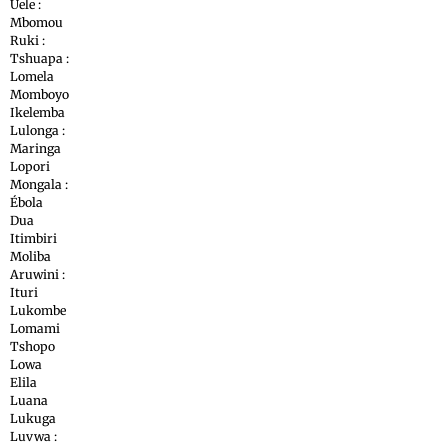
Uele :
Mbomou
Ruki :
Tshuapa :
Lomela
Momboyo
Ikelemba
Lulonga :
Maringa
Lopori
Mongala :
Ébola
Dua
Itimbiri
Moliba
Aruwini :
Ituri
Lukombe
Lomami
Tshopo
Lowa
Elila
Luana
Lukuga
Luvwa :