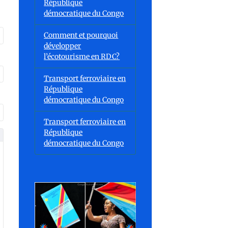
République
démocratique du Congo
Comment et pourquoi
développer
l’écotourisme en RDC?
Transport ferroviaire en
République
démocratique du Congo
Transport ferroviaire en
République
démocratique du Congo