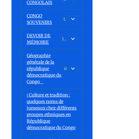
CONGOLAIS
CONGO
1
SOUVENIRS
DEVOIR DE
13
MÉMOIRE
Géographie
générale de la
république
0
démocratique du
Congo
ℹ️ Culture et tradition :
quelques noms de
jumeaux chez différents
groupes ethniques en
République
démocratique du Congo