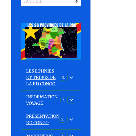
LES ETHNIES
ET TRIBUS DE
37
LA RD CONGO
INFORMATION
7
VOYAGE
PRÉSENTATION
23
RD CONGO