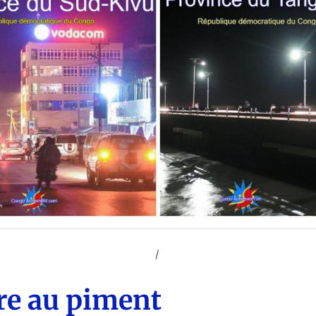
ARTS (Ntoki pe Zebi ya Kongo)
CUISINE CONGOLAISE
re au piment