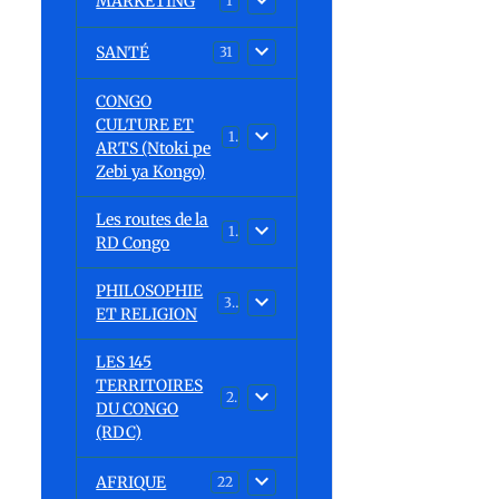
MARKETING
1
SANTÉ
31
CONGO
CULTURE ET
15
ARTS (Ntoki pe
Zebi ya Kongo)
Les routes de la
1
RD Congo
PHILOSOPHIE
32
ET RELIGION
LES 145
TERRITOIRES
23
DU CONGO
(RDC)
AFRIQUE
22