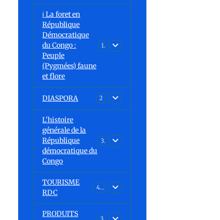
ℹ️ La foret en
République
Démocratique
du Congo :
15
Peuple
(Pygmées) faune
et flore
DIASPORA
2
L'histoire
générale de la
République
30
démocratique du
Congo
TOURISME
43
RDC
PRODUITS
3