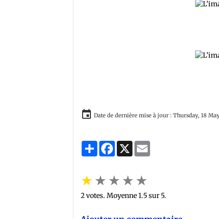
Date de dernière mise à jour : Thursday, 18 Ma
Partager
Facebook
X
Email
★
★
★
★
★
2
votes. Moyenne
1.5
sur 5.