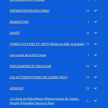
PRÉSENTATION RD CONGO
23
MARKETING
1
SANTÉ
31
CONGO CULTURE ET ARTS (Ntoki pe Zebi ya Kongo)
15
Les routes de la RD Congo
1
PHILOSOPHIE ET RELIGION
32
LES 145 TERRITOIRES DU CONGO (RDC)
23
AFRIQUE
22
ℹ️ La foret en République Démocratique du Congo :
15
Peuple (Pygmées) faune et flore