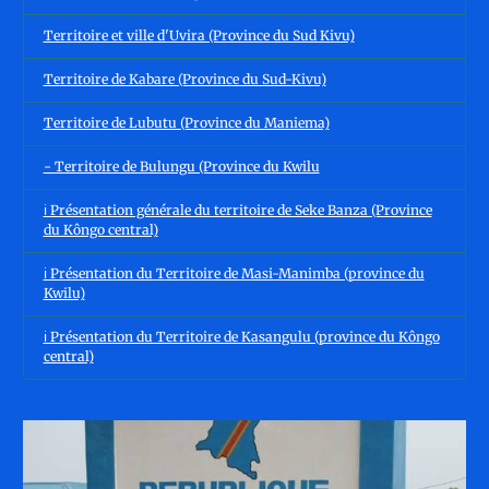
Territoire et ville d'Uvira (Province du Sud Kivu)
Territoire de Kabare (Province du Sud-Kivu)
Territoire de Lubutu (Province du Maniema)
- Territoire de Bulungu (Province du Kwilu
ℹ️ Présentation générale du territoire de Seke Banza (Province
du Kôngo central)
ℹ️ Présentation du Territoire de Masi-Manimba (province du
Kwilu)
ℹ️ Présentation du Territoire de Kasangulu (province du Kôngo
central)