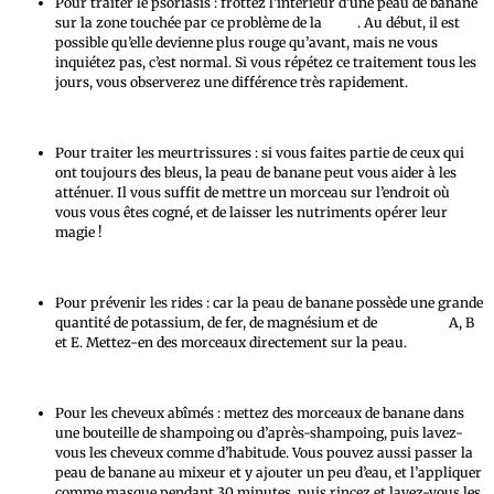
Pour traiter le psoriasis : frottez l’intérieur d’une peau de banane
sur la zone touchée par ce problème de la
peau
. Au début, il est
possible qu’elle devienne plus rouge qu’avant, mais ne vous
inquiétez pas, c’est normal. Si vous répétez ce traitement tous les
jours, vous observerez une différence très rapidement.
Pour traiter les meurtrissures : si vous faites partie de ceux qui
ont toujours des bleus, la peau de banane peut vous aider à les
atténuer. Il vous suffit de mettre un morceau sur l’endroit où
vous vous êtes cogné, et de laisser les nutriments opérer leur
magie !
Pour prévenir les rides : car la peau de banane possède une grande
quantité de potassium, de fer, de magnésium et de
vitamines
A, B
et E. Mettez-en des morceaux directement sur la peau.
Pour les cheveux abîmés : mettez des morceaux de banane dans
une bouteille de shampoing ou d’après-shampoing, puis lavez-
vous les cheveux comme d’habitude. Vous pouvez aussi passer la
peau de banane au mixeur et y ajouter un peu d’eau, et l’appliquer
comme masque pendant 30 minutes, puis rincez et lavez-vous les