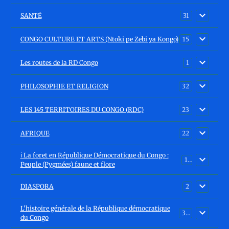
SANTÉ
31
CONGO CULTURE ET ARTS (Ntoki pe Zebi ya Kongo)
15
Les routes de la RD Congo
1
PHILOSOPHIE ET RELIGION
32
LES 145 TERRITOIRES DU CONGO (RDC)
23
AFRIQUE
22
ℹ️ La foret en République Démocratique du Congo :
15
Peuple (Pygmées) faune et flore
DIASPORA
2
L'histoire générale de la République démocratique
30
du Congo