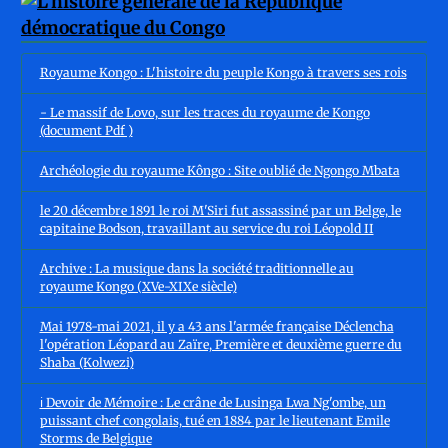
Royaume Kongo : L'histoire du peuple Kongo à travers ses rois
- Le massif de Lovo, sur les traces du royaume de Kongo
(document Pdf )
Archéologie du royaume Kôngo : Site oublié de Ngongo Mbata
le 20 décembre 1891 le roi M'Siri fut assassiné par un Belge, le
capitaine Bodson, travaillant au service du roi Léopold II
Archive : La musique dans la société traditionnelle au
royaume Kongo (XVe-XIXe siècle)
Mai 1978-mai 2021, il y a 43 ans l'armée française Déclencha
l'opération Léopard au Zaïre, Première et deuxième guerre du
Shaba (Kolwezi)
ℹ️ Devoir de Mémoire : Le crâne de Lusinga Lwa Ng'ombe, un
puissant chef congolais, tué en 1884 par le lieutenant Emile
Storms de Belgique