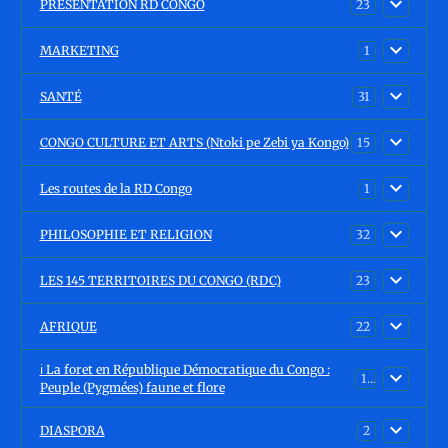
PRÉSENTATION RD CONGO
23
MARKETING
1
SANTÉ
31
CONGO CULTURE ET ARTS (Ntoki pe Zebi ya Kongo)
15
Les routes de la RD Congo
1
PHILOSOPHIE ET RELIGION
32
LES 145 TERRITOIRES DU CONGO (RDC)
23
AFRIQUE
22
ℹ️ La foret en République Démocratique du Congo :
15
Peuple (Pygmées) faune et flore
DIASPORA
2