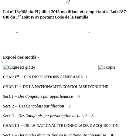
cf
Loi n° 16/008 du 15 juillet 2016 modifiant et complétant le Loi n°87-
er
010 du 1
août 1987 portant Code de la Famille
Texte
Livre I De la nationalité
-
Livre II De la personne
-
Livre III De la
famille
-
Livre IV Des successions et des libéralités
-
Livre V Des dispositions
abrogatoire, modificatives, transitoires et finales.
Exposé des motifs -
Pdf
er
LIVRE I
– DE LA NATIONALITE
er
CHAP. I
– DES DISPOSITIONS GENERALES 1
CHAP. II – DE LA NATIONALITE CONGOLAISE D’ORIGINE
Sect. 1 – Des Congolais par appartenance
6
Sect. 2 – Des Congolais par filiation
7
Sect. 3 – Des Congolais par présomption de la Loi
8
CHAP. III – DE LA NATIONALITE CONGOLAISE D’ACQUISITION
Sect. 1 – Des modes d’acquisition de la nationalité congolaise
10