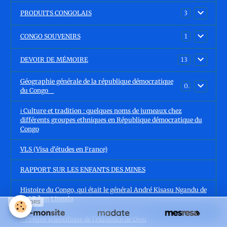
PRODUITS CONGOLAIS
3
CONGO SOUVENIRS
1
DEVOIR DE MÉMOIRE
13
Géographie générale de la république démocratique
0
du Congo
ℹ️ Culture et tradition : quelques noms de jumeaux chez
différents groupes ethniques en République démocratique du
Congo
VLS (Visa d'études en France)
RAPPORT SUR LES ENFANTS DES MINES
Histoire du Congo, qui était le général André Kisasu Ngandu de
l'Afdl ? en Lingala
SPONSORS
- Preuve scientifique de l'existence de Dieu