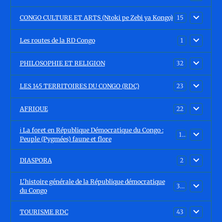
CONGO CULTURE ET ARTS (Ntoki pe Zebi ya Kongo)
15
Les routes de la RD Congo
1
PHILOSOPHIE ET RELIGION
32
LES 145 TERRITOIRES DU CONGO (RDC)
23
AFRIQUE
22
ℹ️ La foret en République Démocratique du Congo :
15
Peuple (Pygmées) faune et flore
DIASPORA
2
L'histoire générale de la République démocratique
30
du Congo
TOURISME RDC
43