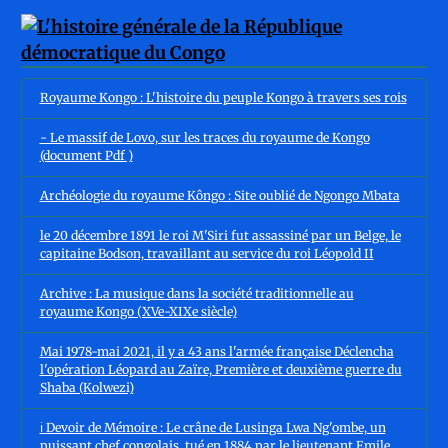
Royaume Kongo : L'histoire du peuple Kongo à travers ses rois
- Le massif de Lovo, sur les traces du royaume de Kongo
(document Pdf )
Archéologie du royaume Kôngo : Site oublié de Ngongo Mbata
le 20 décembre 1891 le roi M'Siri fut assassiné par un Belge, le
capitaine Bodson, travaillant au service du roi Léopold II
Archive : La musique dans la société traditionnelle au
royaume Kongo (XVe-XIXe siècle)
Mai 1978-mai 2021, il y a 43 ans l'armée française Déclencha
l'opération Léopard au Zaïre, Première et deuxième guerre du
Shaba (Kolwezi)
ℹ️ Devoir de Mémoire : Le crâne de Lusinga Lwa Ng'ombe, un
puissant chef congolais, tué en 1884 par le lieutenant Emile