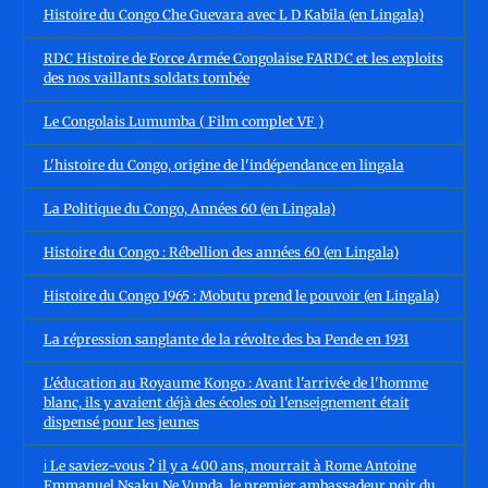
Histoire du Congo Che Guevara avec L D Kabila (en Lingala)
RDC Histoire de Force Armée Congolaise FARDC et les exploits
des nos vaillants soldats tombée
Le Congolais Lumumba ( Film complet VF )
L'histoire du Congo, origine de l'indépendance en lingala
La Politique du Congo, Années 60 (en Lingala)
Histoire du Congo : Rébellion des années 60 (en Lingala)
Histoire du Congo 1965 : Mobutu prend le pouvoir (en Lingala)
La répression sanglante de la révolte des ba Pende en 1931
L'éducation au Royaume Kongo : Avant l'arrivée de l'homme
blanc, ils y avaient déjà des écoles où l'enseignement était
dispensé pour les jeunes
ℹ️ Le saviez-vous ? il y a 400 ans, mourrait à Rome Antoine
Emmanuel Nsaku Ne Vunda, le premier ambassadeur noir du