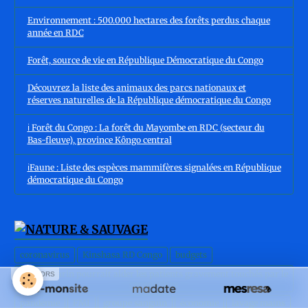
Environnement : 500.000 hectares des forêts perdus chaque
année en RDC
Forêt, source de vie en République Démocratique du Congo
Découvrez la liste des animaux des parcs nationaux et
réserves naturelles de la République démocratique du Congo
ℹ️ Forêt du Congo : La forêt du Mayombe en RDC (secteur du
Bas-fleuve), province Kôngo central
ℹ️Faune : Liste des espèces mammifères signalées en République
démocratique du Congo
coronavirus
Kinshasa RD Congo
budgets
un ver marin pourrait aider les patients gravement touchés par le
SPONSORS
coronavirus
pandémie
FMI
groupe sanguin
économie
lavage mains