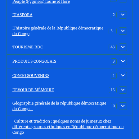
Peuple (Pygmées) faune et flore
DIASPORA
2
L'histoire générale de la République démocratique
30
du Congo
TOURISME RDC
43
PRODUITS CONGOLAIS
3
CONGO SOUVENIRS
1
DEVOIR DE MÉMOIRE
13
Géographie générale de la république démocratique
0
du Congo
ℹ️ Culture et tradition : quelques noms de jumeaux chez
différents groupes ethniques en République démocratique du
Congo