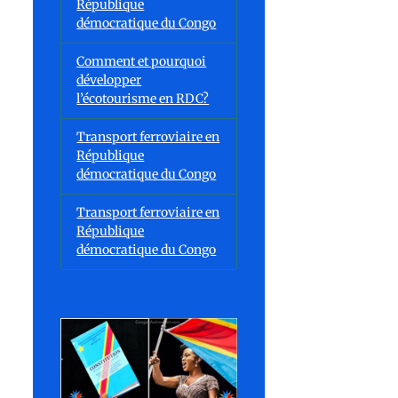
République
démocratique du Congo
Comment et pourquoi
développer
l’écotourisme en RDC?
Transport ferroviaire en
République
démocratique du Congo
Transport ferroviaire en
République
démocratique du Congo