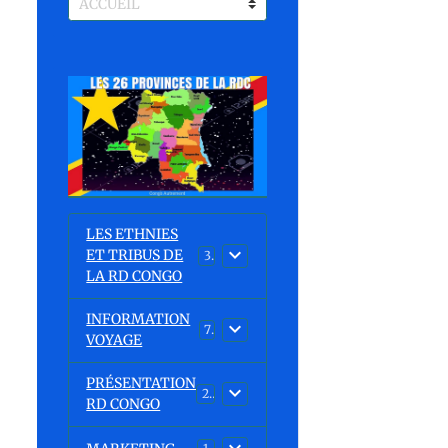
LES ETHNIES
ET TRIBUS DE
37
LA RD CONGO
INFORMATION
7
VOYAGE
PRÉSENTATION
23
RD CONGO