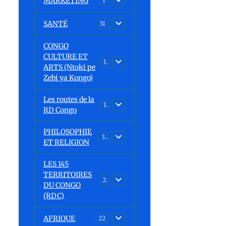
MARKETING
1
SANTÉ
31
CONGO
CULTURE ET
15
ARTS (Ntoki pe
Zebi ya Kongo)
Les routes de la
1
RD Congo
PHILOSOPHIE
32
ET RELIGION
LES 145
TERRITOIRES
23
DU CONGO
(RDC)
AFRIQUE
22