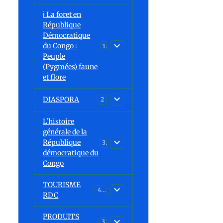
ℹ️ La foret en
République
Démocratique
du Congo :
15
Peuple
(Pygmées) faune
et flore
DIASPORA
2
L'histoire
générale de la
République
30
démocratique du
Congo
TOURISME
43
RDC
PRODUITS
3