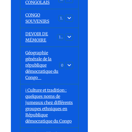
CONGOLAIS
CONGO
1
SOUVENIRS
DEVOIR DE
13
MÉMOIRE
Géographie
générale de la
république
0
démocratique du
Congo
ℹ️ Culture et tradition :
quelques noms de
jumeaux chez différents
groupes ethniques en
République
démocratique du Congo